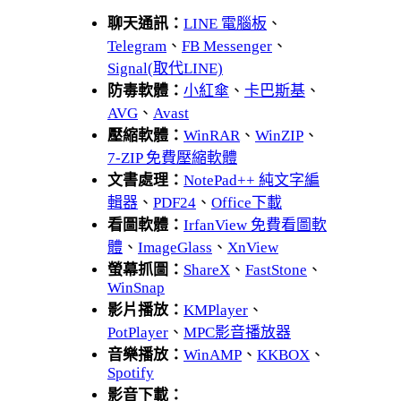
聊天通訊：
LINE 電腦板
、
Telegram
、
FB Messenger
、
Signal(取代LINE)
防毒軟體：
小紅傘
、
卡巴斯基
、
AVG
、
Avast
壓縮軟體：
WinRAR
、
WinZIP
、
7-ZIP 免費壓縮軟體
文書處理：
NotePad++ 純文字編
輯器
、
PDF24
、
Office下載
看圖軟體：
IrfanView 免費看圖軟
體
、
ImageGlass
、
XnView
螢幕抓圖：
ShareX
、
FastStone
、
WinSnap
影片播放：
KMPlayer
、
PotPlayer
、
MPC影音播放器
音樂播放：
WinAMP
、
KKBOX
、
Spotify
影音下載：