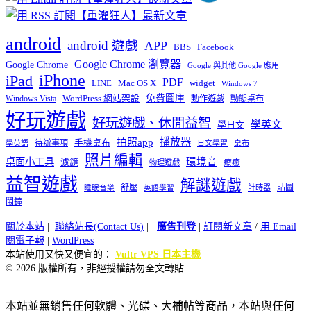
android
android 遊戲
APP
BBS
Facebook
Google Chrome 瀏覽器
Google Chrome
Google 與其他 Google 應用
iPhone
iPad
PDF
widget
LINE
Mac OS X
Windows 7
免費圖庫
Windows Vista
WordPress 網站架設
動作遊戲
動態桌布
好玩遊戲
好玩遊戲、休閒益智
學英文
學日文
播放器
拍照app
待辦事項
手機桌布
學英語
日文學習
桌布
照片編輯
桌面小工具
環境音
濾鏡
療癒
物理遊戲
益智遊戲
解謎遊戲
舒壓
貼圖
計時器
睡眠音樂
英語學習
鬧鐘
關於本站
|
聯絡站長(Contact Us)
|
廣告刊登
|
訂閱新文章
/
用 Email
閱電子報
|
WordPress
本站使用又快又便宜的：
Vultr VPS 日本主機
© 2026 版權所有，非經授權請勿全文轉貼
本站並無銷售任何軟體、光碟、大補帖等商品，本站與任何