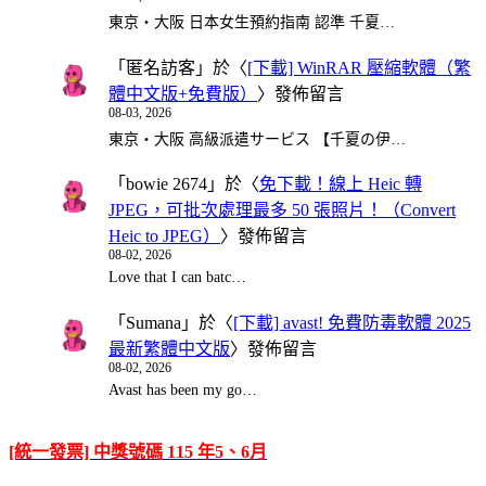
東京・大阪 日本女生預約指南 認準 千夏…
「
匿名訪客
」於〈
[下載] WinRAR 壓縮軟體（繁
體中文版+免費版）
〉發佈留言
08-03, 2026
東京・大阪 高級派遣サービス 【千夏の伊…
「
bowie 2674
」於〈
免下載！線上 Heic 轉
JPEG，可批次處理最多 50 張照片！（Convert
Heic to JPEG）
〉發佈留言
08-02, 2026
Love that I can batc…
「
Sumana
」於〈
[下載] avast! 免費防毒軟體 2025
最新繁體中文版
〉發佈留言
08-02, 2026
Avast has been my go…
[統一發票] 中獎號碼 115 年5、6月