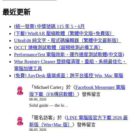
Search
for:
最近更新
[統一發票] 中獎號碼 115 年 5、6月
[下載] WinRAR 壓縮軟體（繁體中文版+免費版）
UltraEdit 純文字、程式碼編輯器（繁體中文最新版）
OCCT 燒機測試軟體（超頻檢測必備工具）
PerformanceTest 電腦效能、運作速度測試軟體(中文版)
Wise Registry Cleaner 登錄檔清理、重組、系統最佳化、
電腦加速工具
[免費] AnyDesk 遠端桌面：跨平台遙控 Win, Mac 電腦
「
Michael Carter
」於〈
Facebook Messenger 電腦
版下載（FB傳訊軟體）
〉發佈留言
08-06, 2026
Solid guide — the lo…
「
匿名訪客
」於〈
LINE 電腦版官方下載 2026 最
新版（Win+Mac 版）
〉發佈留言
08-03, 2026