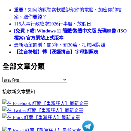
重要！如何防範勒索軟體綁架你的電腦、加密你的檔
案、跟你要錢？
115人事行政總處2026行事曆、放假日
[免費下載] Windows 11 簡體/繁體中文版 光碟映像 (ISO
檔案) 官方網站正式版本
最新酒駕罰則：關3年、罰30萬、扣駕照牌照
【注音符號】轉【漢語拼音】字母對照表
全部文章分類
全
部
接收新文章通知
文
章
分
類