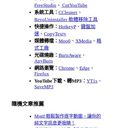
FreeStudio
、
CutYouTube
系統工具：
CCleaner
、
RevoUninstaller 軟體移除工具
快捷操作：
HotkeyP
、
鍵盤加
速
、
CopyTexty
媒體轉檔：
Moo0
、
XMedia
、
格
式工廠
光碟燒錄：
BurnAware
、
AnyBurn
網路瀏覽：
Chrome
、
Edge
、
Firefox
YouTube下載、轉MP3：
YT1s
、
SaveMP3
隨機文章推薦
Msgif 輕鬆製作逐字動圖，讓你的
純文字訊息更吸睛！