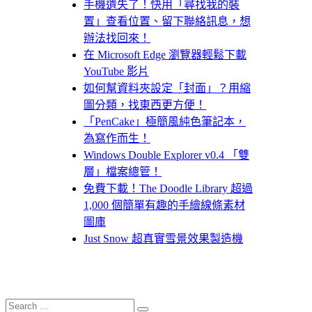
手機遺失了！快用「尋找我的裝
置」查看位置、留下聯絡訊息，想
辦法找回來！
在 Microsoft Edge 瀏覽器輕鬆下載
YouTube 影片
如何幫資料夾設定「封面」？用縮
圖分類，找東西更方便！
「PenCake」極簡風純色筆記本，
為寫作而生！
Windows Double Explorer v0.4 「雙
層」檔案總管！
免費下載！The Doodle Library 超過
1,000 個簡單有趣的手繪線條素材
圖庫
Just Snow 超真實雪景效果製造機
Search