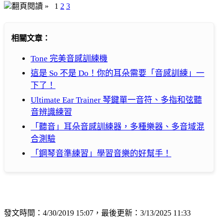
翻頁閱讀 »
1
2
3
相關文章：
Tone 完美音感訓練機
這是 So 不是 Do！你的耳朵需要「音感訓練」一
下了！
Ultimate Ear Trainer 琴鍵單一音符、多指和弦聽
音辨識練習
「聽音」耳朵音感訓練器，多種樂器、多音域混
合測驗
「鋼琴音準練習」學習音樂的好幫手！
發文時間：4/30/2019 15:07，最後更新：3/13/2025 11:33