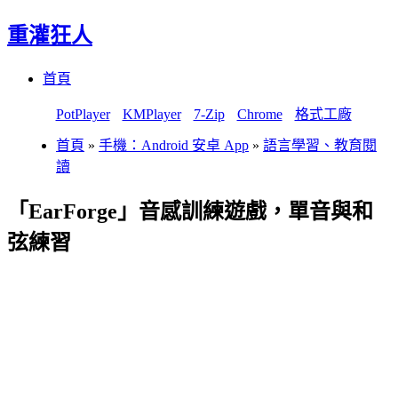
重灌狂人
Menu
Skip
首頁
to
content
PotPlayer
KMPlayer
7-Zip
Chrome
格式工廠
首頁
»
手機：Android 安卓 App
»
語言學習、教育閱
讀
「EarForge」音感訓練遊戲，單音與和
弦練習