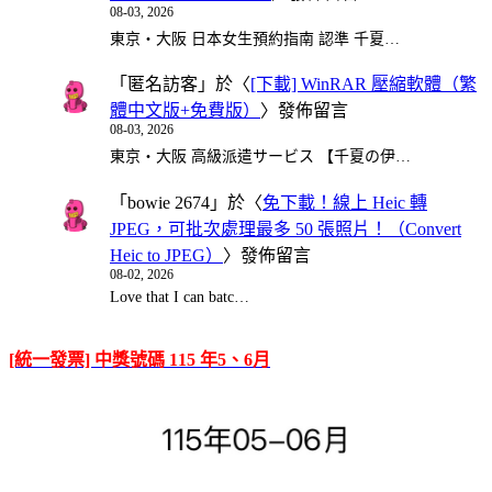
08-03, 2026
東京・大阪 日本女生預約指南 認準 千夏…
「
匿名訪客
」於〈
[下載] WinRAR 壓縮軟體（繁
體中文版+免費版）
〉發佈留言
08-03, 2026
東京・大阪 高級派遣サービス 【千夏の伊…
「
bowie 2674
」於〈
免下載！線上 Heic 轉
JPEG，可批次處理最多 50 張照片！（Convert
Heic to JPEG）
〉發佈留言
08-02, 2026
Love that I can batc…
[統一發票] 中獎號碼 115 年5、6月