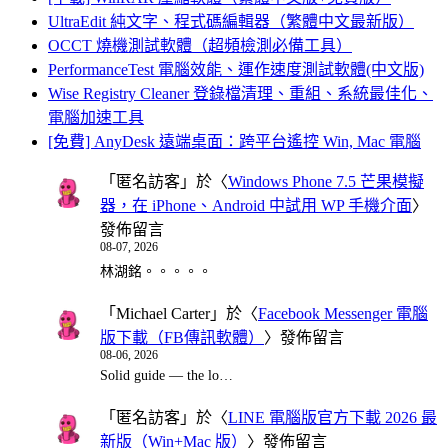
UltraEdit 純文字、程式碼編輯器（繁體中文最新版）
OCCT 燒機測試軟體（超頻檢測必備工具）
PerformanceTest 電腦效能、運作速度測試軟體(中文版)
Wise Registry Cleaner 登錄檔清理、重組、系統最佳化、
電腦加速工具
[免費] AnyDesk 遠端桌面：跨平台遙控 Win, Mac 電腦
「
匿名訪客
」於〈
Windows Phone 7.5 芒果模擬
器，在 iPhone、Android 中試用 WP 手機介面
〉
發佈留言
08-07, 2026
林湖銘。。。。。
「
Michael Carter
」於〈
Facebook Messenger 電腦
版下載（FB傳訊軟體）
〉發佈留言
08-06, 2026
Solid guide — the lo…
「
匿名訪客
」於〈
LINE 電腦版官方下載 2026 最
新版（Win+Mac 版）
〉發佈留言