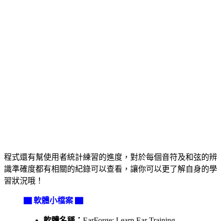
程式還有幫使用者統計練習的進度，對於每個音符及和弦的辨
識準確度都有相關的紀錄可以查看，讓你可以更了解自身的學
習狀況哦！
▇ 軟體小檔案 ▇
軟體名稱：
EarForge: Learn Ear Training