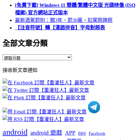
[免費下載] Windows 11 簡體/繁體中文版 光碟映像 (ISO
檔案) 官方網站正式版本
最新酒駕罰則：關3年、罰30萬、扣駕照牌照
【注音符號】轉【漢語拼音】字母對照表
全部文章分類
全
部
接收新文章通知
文
章
分
類
android
android 遊戲
APP
BBS
Facebook