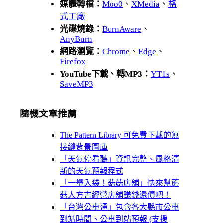
媒體轉檔：
Moo0
、
XMedia
、
格
式工廠
光碟燒錄：
BurnAware
、
AnyBurn
網路瀏覽：
Chrome
、
Edge
、
Firefox
YouTube下載、轉MP3：
YT1s
、
SaveMP3
隨機文章推薦
The Pattern Library 可免費下載的無
接縫背景圖庫
「天氣停看聽」資訊完整、風格清
新的天氣預報程式
「一舉入袋！菇菇店舖」快來幫蘑
菇人方吉經營店舖賺錢還債吧！
「台灣公車通」包含各大縣市公車
到站時間、公車到站預報 (支援