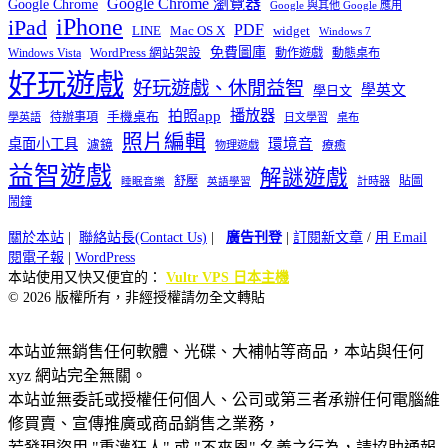
Google Chrome 瀏覽器
Google Chrome
Google 與其他 Google 應用
iPhone
iPad
PDF
widget
LINE
Mac OS X
Windows 7
免費圖庫
Windows Vista
WordPress 網站架設
動作遊戲
動態桌布
好玩遊戲
好玩遊戲、休閒益智
學英文
學日文
播放器
拍照app
待辦事項
手機桌布
學英語
日文學習
桌布
照片編輯
桌面小工具
環境音
濾鏡
療癒
物理遊戲
益智遊戲
解謎遊戲
舒壓
貼圖
計時器
睡眠音樂
英語學習
鬧鐘
關於本站
|
聯絡站長(Contact Us)
|
廣告刊登
|
訂閱新文章
/
用 Email
閱電子報
|
WordPress
本站使用又快又便宜的：
Vultr VPS 日本主機
© 2026 版權所有，非經授權請勿全文轉貼
本站並無銷售任何軟體、光碟、大補帖等商品，本站與任何
xyz 網站完全無關。
本站並無委託或授權任何個人、公司或第三者承辦任何電腦維
修買賣、宣傳推廣或商品銷售之業務，
若發現盜用 "重灌狂人" 或 "不來恩" 名義之行為，請協助通報