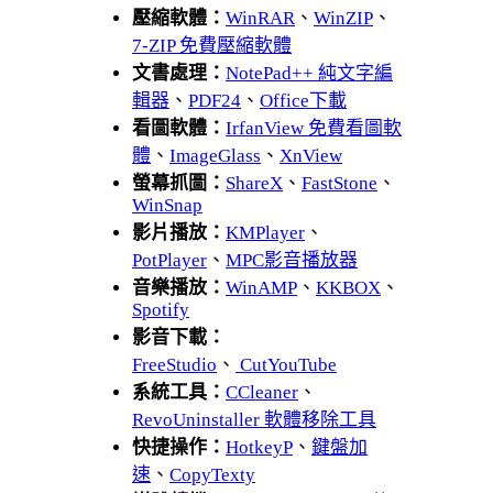
壓縮軟體：
WinRAR
、
WinZIP
、
7-ZIP 免費壓縮軟體
文書處理：
NotePad++ 純文字編
輯器
、
PDF24
、
Office下載
看圖軟體：
IrfanView 免費看圖軟
體
、
ImageGlass
、
XnView
螢幕抓圖：
ShareX
、
FastStone
、
WinSnap
影片播放：
KMPlayer
、
PotPlayer
、
MPC影音播放器
音樂播放：
WinAMP
、
KKBOX
、
Spotify
影音下載：
FreeStudio
、
CutYouTube
系統工具：
CCleaner
、
RevoUninstaller 軟體移除工具
快捷操作：
HotkeyP
、
鍵盤加
速
、
CopyTexty