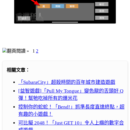
翻頁閱讀 »
1
2
相關文章：
「SubaraCity」超殺時間的百年城市建造遊戲
[益智遊戲]「Pull My Tongue」變色龍的舌頭好 Q
彈！幫牠吃掉所有的爆米花
控制你的蛇蛇！「Bend!」抓準長度直達終點，超
有趣的小遊戲！
可比擬 2048！「Just GET 10」令人上癮的數字合