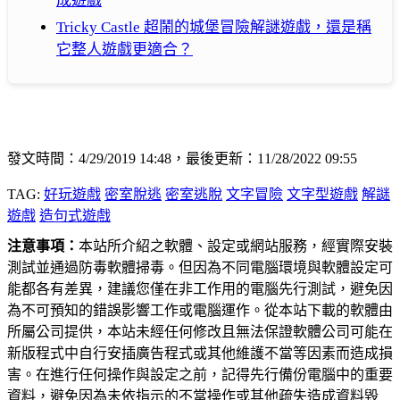
成遊戲
Tricky Castle 超鬧的城堡冒險解謎遊戲，還是稱
它整人遊戲更適合？
發文時間：4/29/2019 14:48，最後更新：11/28/2022 09:55
TAG:
好玩遊戲
密室脫逃
密室逃脫
文字冒險
文字型遊戲
解謎
遊戲
造句式遊戲
注意事項：
本站所介紹之軟體、設定或網站服務，經實際安裝
測試並通過防毒軟體掃毒。但因為不同電腦環境與軟體設定可
能都各有差異，建議您僅在非工作用的電腦先行測試，避免因
為不可預知的錯誤影響工作或電腦運作。從本站下載的軟體由
所屬公司提供，本站未經任何修改且無法保證軟體公司可能在
新版程式中自行安插廣告程式或其他維護不當等因素而造成損
害。在進行任何操作與設定之前，記得先行備份電腦中的重要
資料，避免因為未依指示的不當操作或其他疏失造成資料毀