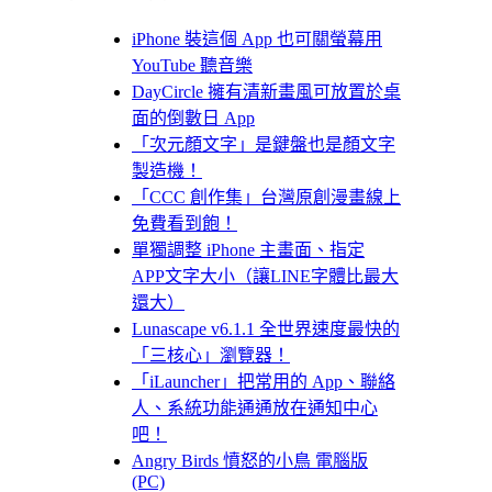
iPhone 裝這個 App 也可關螢幕用
YouTube 聽音樂
DayCircle 擁有清新畫風可放置於桌
面的倒數日 App
「次元顏文字」是鍵盤也是顏文字
製造機！
「CCC 創作集」台灣原創漫畫線上
免費看到飽！
單獨調整 iPhone 主畫面、指定
APP文字大小（讓LINE字體比最大
還大）
Lunascape v6.1.1 全世界速度最快的
「三核心」瀏覽器！
「iLauncher」把常用的 App、聯絡
人、系統功能通通放在通知中心
吧！
Angry Birds 憤怒的小鳥 電腦版
(PC)