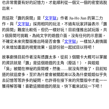
也非常需要有好的記憶力，才能順利從一個又一個的密室逃脫
出來。
而這款「露的房間」是「
文字獄
」作者 Jia-Ho Jian 的第二力
作，與「
文字獄
」採用相同的玩法，不過有玩家評論表示「露
的房間」難度比較低，但仍一樣好玩！目前僅推出試玩版，共
3 個房間可挑戰，為純文字的遊戲介面，沒有任何的示意圖，
不確定未來完整版推出時是否會像「
文字獄
」一樣加入劇情圖
片來增加畫面的視覺效果，這部份就一起拭目以待吧！
故事劇情目前作者沒有透露太多，從前 3 個關卡大概可以掌握
的資訊就是「露」是這個遊戲的主角（廢話！），與姐姐
「吳」被關在神祕的房間裡，然後……就沒有然後了，目前知
道的就這麼多，至於為什麼會被關起來以及為什麼姐姐似乎失
去記憶等等許多的疑問，也許得在接下來的完整版中才能一一
獲得解答囉！喜歡這類遊戲的朋友，快下載來試玩一下吧！