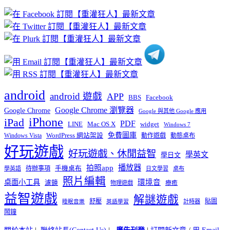
章
分
類
android
android 遊戲
APP
BBS
Facebook
Google Chrome 瀏覽器
Google Chrome
Google 與其他 Google 應用
iPhone
iPad
PDF
widget
LINE
Mac OS X
Windows 7
免費圖庫
Windows Vista
WordPress 網站架設
動作遊戲
動態桌布
好玩遊戲
好玩遊戲、休閒益智
學英文
學日文
播放器
拍照app
待辦事項
手機桌布
學英語
日文學習
桌布
照片編輯
桌面小工具
環境音
濾鏡
療癒
物理遊戲
益智遊戲
解謎遊戲
舒壓
貼圖
計時器
睡眠音樂
英語學習
鬧鐘