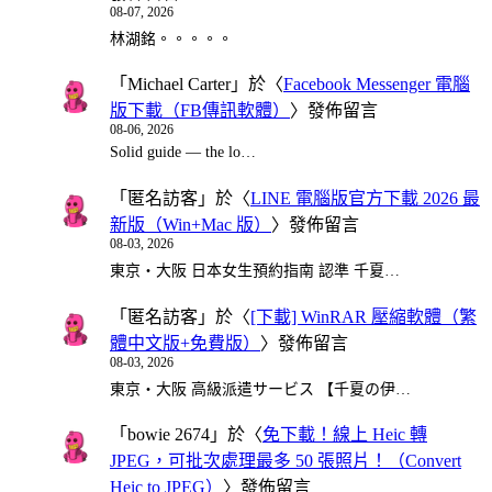
08-07, 2026
林湖銘。。。。。
「
Michael Carter
」於〈
Facebook Messenger 電腦
版下載（FB傳訊軟體）
〉發佈留言
08-06, 2026
Solid guide — the lo…
「
匿名訪客
」於〈
LINE 電腦版官方下載 2026 最
新版（Win+Mac 版）
〉發佈留言
08-03, 2026
東京・大阪 日本女生預約指南 認準 千夏…
「
匿名訪客
」於〈
[下載] WinRAR 壓縮軟體（繁
體中文版+免費版）
〉發佈留言
08-03, 2026
東京・大阪 高級派遣サービス 【千夏の伊…
「
bowie 2674
」於〈
免下載！線上 Heic 轉
JPEG，可批次處理最多 50 張照片！（Convert
Heic to JPEG）
〉發佈留言