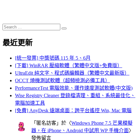
Search
Search
for:
最近更新
[統一發票] 中獎號碼 115 年 5、6月
[下載] WinRAR 壓縮軟體（繁體中文版+免費版）
UltraEdit 純文字、程式碼編輯器（繁體中文最新版）
OCCT 燒機測試軟體（超頻檢測必備工具）
PerformanceTest 電腦效能、運作速度測試軟體(中文版)
Wise Registry Cleaner 登錄檔清理、重組、系統最佳化、
電腦加速工具
[免費] AnyDesk 遠端桌面：跨平台遙控 Win, Mac 電腦
「
匿名訪客
」於〈
Windows Phone 7.5 芒果模擬
器，在 iPhone、Android 中試用 WP 手機介面
〉
發佈留言