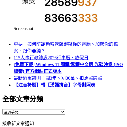
Screenshot
重要！如何防範勒索軟體綁架你的電腦、加密你的檔
案、跟你要錢？
115人事行政總處2026行事曆、放假日
[免費下載] Windows 11 簡體/繁體中文版 光碟映像 (ISO
檔案) 官方網站正式版本
最新酒駕罰則：關3年、罰30萬、扣駕照牌照
【注音符號】轉【漢語拼音】字母對照表
全部文章分類
全
部
接收新文章通知
文