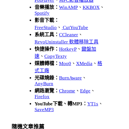
PotPlayer
、
MPC影音播放器
音樂播放：
WinAMP
、
KKBOX
、
Spotify
影音下載：
FreeStudio
、
CutYouTube
系統工具：
CCleaner
、
RevoUninstaller 軟體移除工具
快捷操作：
HotkeyP
、
鍵盤加
速
、
CopyTexty
媒體轉檔：
Moo0
、
XMedia
、
格
式工廠
光碟燒錄：
BurnAware
、
AnyBurn
網路瀏覽：
Chrome
、
Edge
、
Firefox
YouTube下載、轉MP3：
YT1s
、
SaveMP3
隨機文章推薦