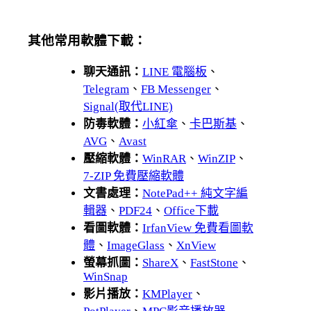
其他常用軟體下載：
聊天通訊：
LINE 電腦板
、
Telegram
、
FB Messenger
、
Signal(取代LINE)
防毒軟體：
小紅傘
、
卡巴斯基
、
AVG
、
Avast
壓縮軟體：
WinRAR
、
WinZIP
、
7-ZIP 免費壓縮軟體
文書處理：
NotePad++ 純文字編
輯器
、
PDF24
、
Office下載
看圖軟體：
IrfanView 免費看圖軟
體
、
ImageGlass
、
XnView
螢幕抓圖：
ShareX
、
FastStone
、
WinSnap
影片播放：
KMPlayer
、