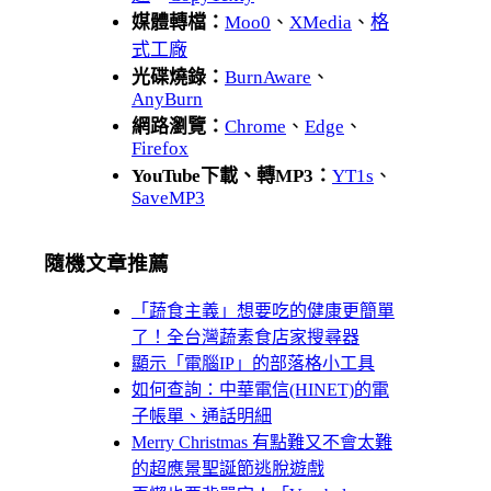
媒體轉檔：
Moo0
、
XMedia
、
格
式工廠
光碟燒錄：
BurnAware
、
AnyBurn
網路瀏覽：
Chrome
、
Edge
、
Firefox
YouTube下載、轉MP3：
YT1s
、
SaveMP3
隨機文章推薦
「蔬食主義」想要吃的健康更簡單
了！全台灣蔬素食店家搜尋器
顯示「電腦IP」的部落格小工具
如何查詢：中華電信(HINET)的電
子帳單、通話明細
Merry Christmas 有點難又不會太難
的超應景聖誕節逃脫遊戲