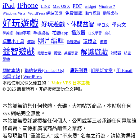
iPhone
iPad
PDF
widget
LINE
Mac OS X
Windows 7
免費圖庫
Windows Vista
WordPress 網站架設
動作遊戲
動態桌布
好玩遊戲
好玩遊戲、休閒益智
學英文
學日文
播放器
拍照app
待辦事項
手機桌布
學英語
日文學習
桌布
照片編輯
桌面小工具
環境音
濾鏡
療癒
物理遊戲
益智遊戲
解謎遊戲
舒壓
貼圖
計時器
睡眠音樂
英語學習
鬧鐘
關於本站
|
聯絡站長(Contact Us)
|
廣告刊登
|
訂閱新文章
/
用 Email
閱電子報
|
WordPress
本站使用又快又便宜的：
Vultr VPS 日本主機
© 2026 版權所有，非經授權請勿全文轉貼
本站並無銷售任何軟體、光碟、大補帖等商品，本站與任何
xyz 網站完全無關。
本站並無委託或授權任何個人、公司或第三者承辦任何電腦維
修買賣、宣傳推廣或商品銷售之業務，
若發現盜用 "重灌狂人" 或 "不來恩" 名義之行為，請協助通報