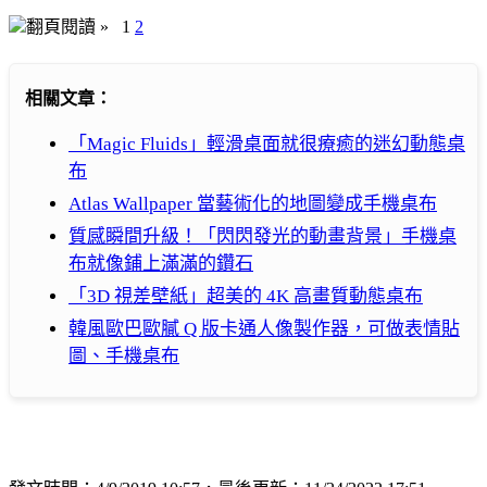
翻頁閱讀 »
1
2
相關文章：
「Magic Fluids」輕滑桌面就很療癒的迷幻動態桌
布
Atlas Wallpaper 當藝術化的地圖變成手機桌布
質感瞬間升級！「閃閃發光的動畫背景」手機桌
布就像鋪上滿滿的鑽石
「3D 視差壁紙」超美的 4K 高畫質動態桌布
韓風歐巴歐膩 Q 版卡通人像製作器，可做表情貼
圖、手機桌布