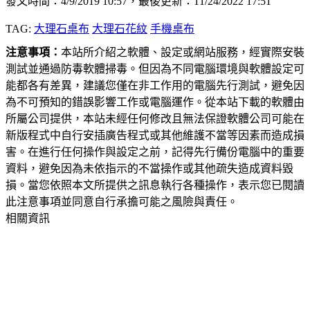
發文時間：4/9/2019 10:57，最後更新：11/24/2022 17:51
TAG:
大理石桌布
大理石花紋
手機桌布
注意事項：
本站所介紹之軟體、設定或網站服務，經實際安裝
測試並通過防毒軟體掃毒。但因為不同電腦環境與軟體設定可
能都各有差異，建議您僅在非工作用的電腦先行測試，避免因
為不可預知的錯誤影響工作或電腦運作。從本站下載的軟體由
所屬公司提供，本站未經任何修改且無法保證軟體公司可能在
新版程式中自行安插廣告程式或其他維護不當等因素而造成損
害。在進行任何操作與設定之前，記得先行備份電腦中的重要
資料，避免因為未依指示的不當操作或其他疏失造成資料毀
損。當您依照本文所提供之訊息執行各種操作，表示您已閱讀
此注意事項並同意自行承擔可能之風險與責任。
相關資訊