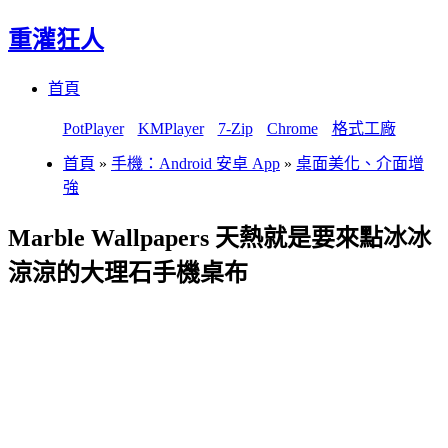
重灌狂人
Menu
Skip
首頁
to
content
PotPlayer
KMPlayer
7-Zip
Chrome
格式工廠
首頁
»
手機：Android 安卓 App
»
桌面美化、介面增
強
Marble Wallpapers 天熱就是要來點冰冰
涼涼的大理石手機桌布