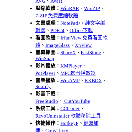
AVG
、
Avast
壓縮軟體：
WinRAR
、
WinZIP
、
7-ZIP 免費壓縮軟體
文書處理：
NotePad++ 純文字編
輯器
、
PDF24
、
Office下載
看圖軟體：
IrfanView 免費看圖軟
體
、
ImageGlass
、
XnView
螢幕抓圖：
ShareX
、
FastStone
、
WinSnap
影片播放：
KMPlayer
、
PotPlayer
、
MPC影音播放器
音樂播放：
WinAMP
、
KKBOX
、
Spotify
影音下載：
FreeStudio
、
CutYouTube
系統工具：
CCleaner
、
RevoUninstaller 軟體移除工具
快捷操作：
HotkeyP
、
鍵盤加
速
、
CopyTexty