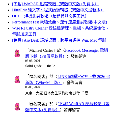
[下載] WinRAR 壓縮軟體（繁體中文版+免費版）
UltraEdit 純文字、程式碼編輯器（繁體中文最新版）
OCCT 燒機測試軟體（超頻檢測必備工具）
PerformanceTest 電腦效能、運作速度測試軟體(中文版)
Wise Registry Cleaner 登錄檔清理、重組、系統最佳化、
電腦加速工具
[免費] AnyDesk 遠端桌面：跨平台遙控 Win, Mac 電腦
「
Michael Carter
」於〈
Facebook Messenger 電腦
版下載（FB傳訊軟體）
〉發佈留言
08-06, 2026
Solid guide — the lo…
「
匿名訪客
」於〈
LINE 電腦版官方下載 2026 最
新版（Win+Mac 版）
〉發佈留言
08-03, 2026
東京・大阪 日本女生預約指南 認準 千夏…
「
匿名訪客
」於〈
[下載] WinRAR 壓縮軟體（繁
體中文版+免費版）
〉發佈留言