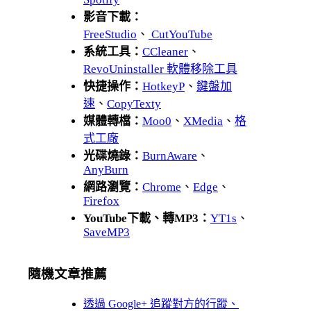
影音下載：
FreeStudio
、
CutYouTube
系統工具：
CCleaner
、
RevoUninstaller 軟體移除工具
快捷操作：
HotkeyP
、
鍵盤加
速
、
CopyTexty
媒體轉檔：
Moo0
、
XMedia
、
格
式工廠
光碟燒錄：
BurnAware
、
AnyBurn
網路瀏覽：
Chrome
、
Edge
、
Firefox
YouTube下載、轉MP3：
YT1s
、
SaveMP3
隨機文章推薦
透過 Google+ 追蹤對方的行蹤、