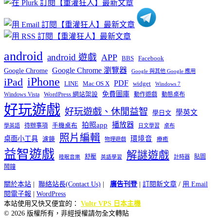
android
android 遊戲
APP
BBS
Facebook
Google Chrome 瀏覽器
Google Chrome
Google 與其他 Google 應用
iPhone
iPad
PDF
widget
LINE
Mac OS X
Windows 7
免費圖庫
Windows Vista
WordPress 網站架設
動作遊戲
動態桌布
好玩遊戲
好玩遊戲、休閒益智
學英文
學日文
播放器
拍照app
待辦事項
手機桌布
學英語
日文學習
桌布
照片編輯
桌面小工具
環境音
濾鏡
療癒
物理遊戲
益智遊戲
解謎遊戲
舒壓
貼圖
計時器
睡眠音樂
英語學習
鬧鐘
關於本站
|
聯絡站長(Contact Us)
|
廣告刊登
|
訂閱新文章
/
用 Email
閱電子報
|
WordPress
本站使用又快又便宜的：
Vultr VPS 日本主機
© 2026 版權所有，非經授權請勿全文轉貼