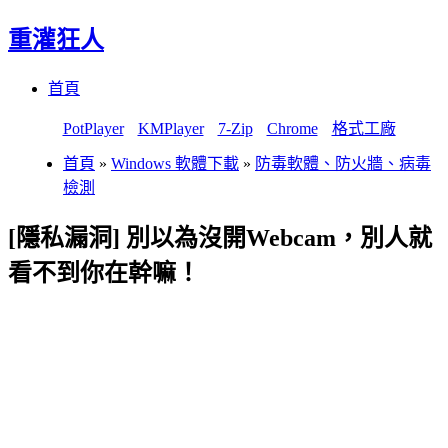
重灌狂人
Menu
Skip
首頁
to
content
PotPlayer
KMPlayer
7-Zip
Chrome
格式工廠
首頁
»
Windows 軟體下載
»
防毒軟體、防火牆、病毒
檢測
[隱私漏洞] 別以為沒開Webcam，別人就
看不到你在幹嘛！