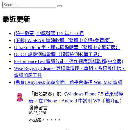
Search
Search
for:
最近更新
[統一發票] 中獎號碼 115 年 5、6月
[下載] WinRAR 壓縮軟體（繁體中文版+免費版）
UltraEdit 純文字、程式碼編輯器（繁體中文最新版）
OCCT 燒機測試軟體（超頻檢測必備工具）
PerformanceTest 電腦效能、運作速度測試軟體(中文版)
Wise Registry Cleaner 登錄檔清理、重組、系統最佳化、
電腦加速工具
[免費] AnyDesk 遠端桌面：跨平台遙控 Win, Mac 電腦
「
匿名訪客
」於〈
Windows Phone 7.5 芒果模擬
器，在 iPhone、Android 中試用 WP 手機介面
〉
發佈留言
08-07, 2026
林湖銘。。。。。