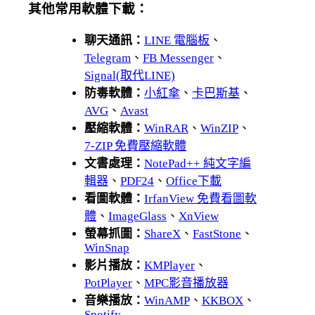
其他常用軟體下載：
聊天通訊：
LINE 電腦板
、
Telegram
、
FB Messenger
、
Signal(取代LINE)
防毒軟體：
小紅傘
、
卡巴斯基
、
AVG
、
Avast
壓縮軟體：
WinRAR
、
WinZIP
、
7-ZIP 免費壓縮軟體
文書處理：
NotePad++ 純文字編
輯器
、
PDF24
、
Office下載
看圖軟體：
IrfanView 免費看圖軟
體
、
ImageGlass
、
XnView
螢幕抓圖：
ShareX
、
FastStone
、
WinSnap
影片播放：
KMPlayer
、
PotPlayer
、
MPC影音播放器
音樂播放：
WinAMP
、
KKBOX
、
Spotify