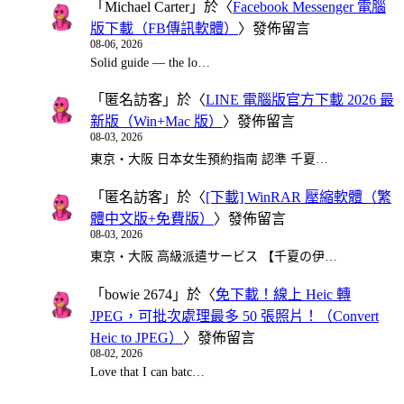
「
Michael Carter
」於〈
Facebook Messenger 電腦
版下載（FB傳訊軟體）
〉發佈留言
08-06, 2026
Solid guide — the lo…
「
匿名訪客
」於〈
LINE 電腦版官方下載 2026 最
新版（Win+Mac 版）
〉發佈留言
08-03, 2026
東京・大阪 日本女生預約指南 認準 千夏…
「
匿名訪客
」於〈
[下載] WinRAR 壓縮軟體（繁
體中文版+免費版）
〉發佈留言
08-03, 2026
東京・大阪 高級派遣サービス 【千夏の伊…
「
bowie 2674
」於〈
免下載！線上 Heic 轉
JPEG，可批次處理最多 50 張照片！（Convert
Heic to JPEG）
〉發佈留言
08-02, 2026
Love that I can batc…