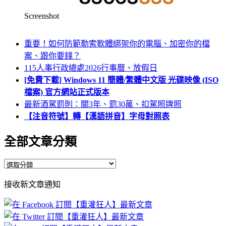
Screenshot
重要！如何防範勒索軟體綁架你的電腦、加密你的檔
案、跟你要錢？
115人事行政總處2026行事曆、放假日
[免費下載] Windows 11 簡體/繁體中文版 光碟映像 (ISO
檔案) 官方網站正式版本
最新酒駕罰則：關3年、罰30萬、扣駕照牌照
【注音符號】轉【漢語拼音】字母對照表
全部文章分類
全
部
接收新文章通知
文
章
分
類