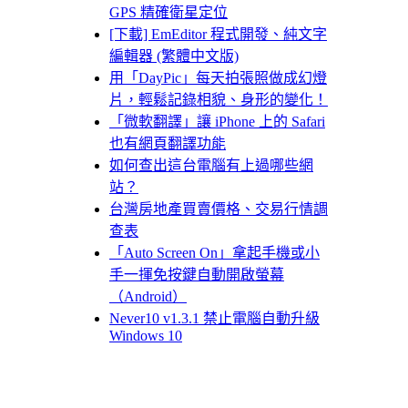
GPS 精確衛星定位
[下載] EmEditor 程式開發、純文字
編輯器 (繁體中文版)
用「DayPic」每天拍張照做成幻燈
片，輕鬆記錄相貌、身形的變化！
「微軟翻譯」讓 iPhone 上的 Safari
也有網頁翻譯功能
如何查出這台電腦有上過哪些網
站？
台灣房地產買賣價格、交易行情調
查表
「Auto Screen On」拿起手機或小
手一揮免按鍵自動開啟螢幕
（Android）
Never10 v1.3.1 禁止電腦自動升級
Windows 10