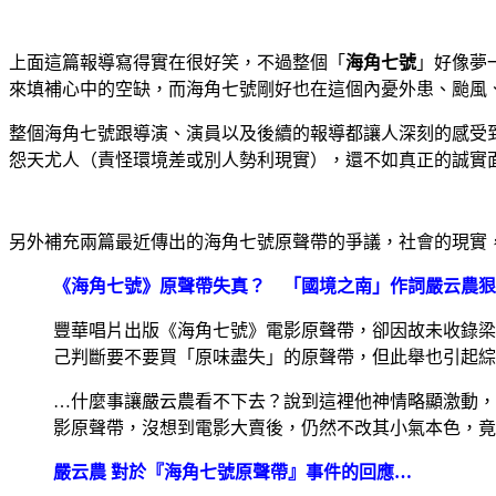
上面這篇報導寫得實在很好笑，不過整個「
海角七號
」好像夢
來填補心中的空缺，而海角七號剛好也在這個內憂外患、颱風
整個海角七號跟導演、演員以及後續的報導都讓人深刻的感受
怨天尤人（責怪環境差或別人勢利現實），還不如真正的誠實
另外補充兩篇最近傳出的海角七號原聲帶的爭議，社會的現實
《海角七號》原聲帶失真？ 「國境之南」作詞嚴云農狠
豐華唱片出版《海角七號》電影原聲帶，卻因故未收錄梁
己判斷要不要買「原味盡失」的原聲帶，但此舉也引起綜
…什麼事讓嚴云農看不下去？說到這裡他神情略顯激動，
影原聲帶，沒想到電影大賣後，仍然不改其小氣本色，竟
嚴云農 對於『海角七號原聲帶』事件的回應…