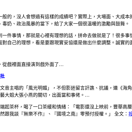
一般的，沒人會想過有這樣的成績吧？實際上，大場面、大成本
、毒奶、政治風暴的當下，給了大家一個很溫暖的激勵與鼓舞。
到一件事情，那就是心裡有理想的話，拼命去做就是了！很多事
面對自己的理想，看是要跟現實妥協還是做出什麼調整。誠實的
，從戲裡面直接演到戲外面了…
批
文音主唱的「風光明媚」，不但影迷留言訐譙、抗議，連《海角
藝大姐大張小燕的關切，出面當和事佬。…
端起茶杯，喝了一口茶緩和情緒：「電影還沒上映前，豐華高層
然跟我談『無樂不作』、『國境之南』零預付授權。」 全文：