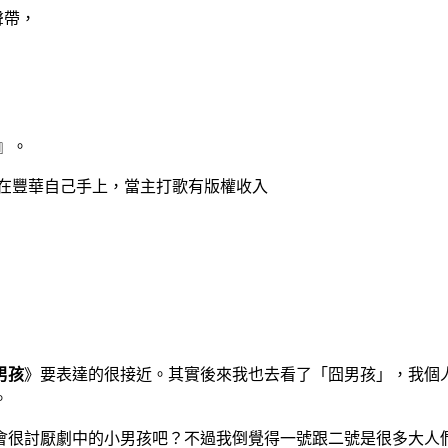
聲帶，
』。
在豐華自己手上，當主打歌有版權收入
男孩
》要表達的很接近。其實後來我也去看了「囧男孩」，我個
。
會很討厭劇中的小男孩吧？不過我倒覺得一號跟二號是很多大人