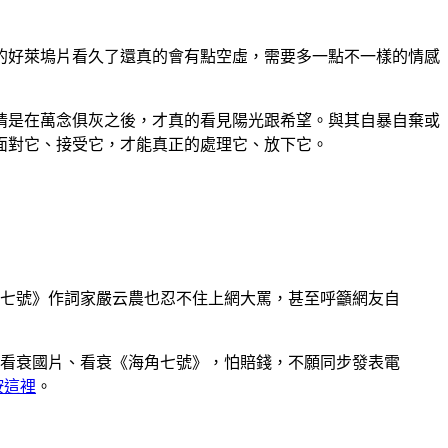
的好萊塢片看久了還真的會有點空虛，需要多一點不一樣的情感
情是在萬念俱灰之後，才真的看見陽光跟希望。與其自暴自棄或
面對它、接受它，才能真正的處理它、放下它。
七號》作詞家嚴云農也忍不住上網大罵，甚至呼籲網友自
看衰國片、看衰《海角七號》，怕賠錢，不願同步發表電
按這裡
。