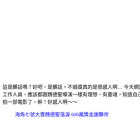
這是髒話嗎？好吧，是髒話。不過還真的是很感人啊… 今天
工作人員，應該都跟魏德聖導演一樣有理想、有靈魂，知道自
拍一部電影了，幹！好感人啊～～
海角七號大賣魏德聖落淚 600萬獎金謝夥伴