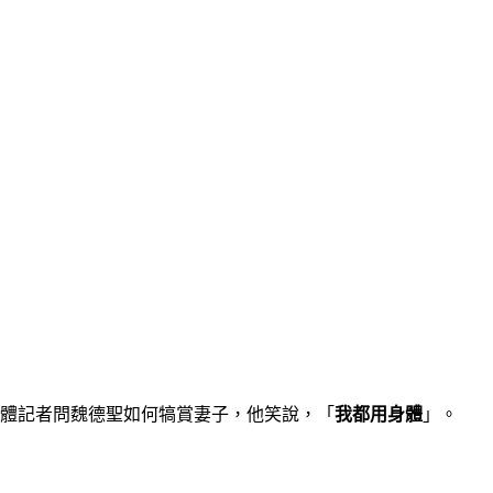
體記者問魏德聖如何犒賞妻子，他笑說，「
我都用身體
」。