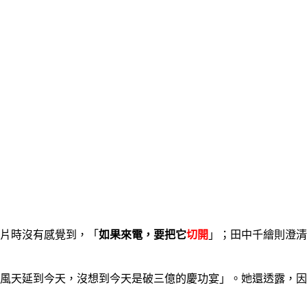
片時沒有感覺到，「
如果來電，要把它
切開
」；田中千繪則澄清
風天延到今天，沒想到今天是破三億的慶功宴」。她還透露，