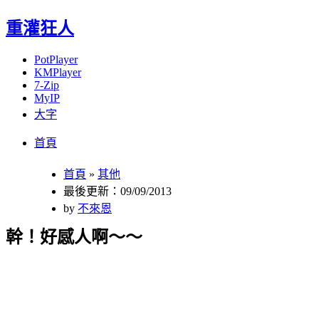
重灌狂人
PotPlayer
KMPlayer
7-Zip
MyIP
大字
Menu
Skip
首頁
to
content
首頁
»
其他
最後更新：09/09/2013
by
不來恩
幹！好感人啊～～