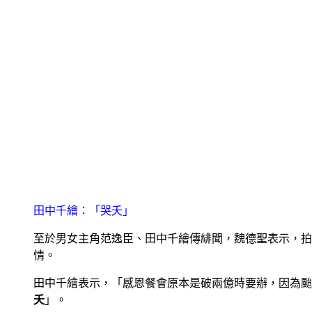
田中千繪：「哭夭」
至於男女主角范逸臣、田中千繪傳緋聞，魏德聖表示，拍
情。
田中千繪表示，「感恩餐會原本是破兩億時要辦，因為颱
夭
」。