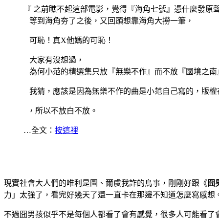
『 之前瞧不起這部電影，覺得『海角七號』憑什麼發原
等到海角夯了之後，又回頭想靠海角大撈一筆，
可恥！真X他媽的可恥！
大家有沒想過，
為何小范的精選集只放『無樂不作』而不放『國境之南
我猜，應該是因為無樂不作的曲是小范自己寫的，版權
，所以不放白不放。
…全文：
按這裡
現實社會大人們的唯利是圖、爾虞我詐的鳥事，剛剛好跟《
囧
力」太強了，看完好幾天了還一直卡在那邊不知道怎麼寫感想
不過囧男孩似乎不是每個人都看了會有感覺，很多人可能看了