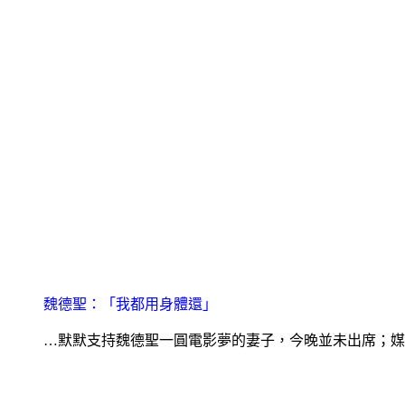
魏德聖：「我都用身體還」
…默默支持魏德聖一圓電影夢的妻子，今晚並未出席；媒