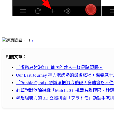
翻頁閱讀 »
1
2
相關文章：
「憤怒鳥射泡泡」這次的敵人一樣是豬頭啊～
Our Last Journey 神力老奶奶的最後旅程，溫
「Bubble Quod」想辦法把泡泡戳破！身體會忍
心算對戰消除遊戲「Match20」挑戰右腦極限、秒
考驗組裝力的 3D 立體拼圖「プラトモ」動動手就