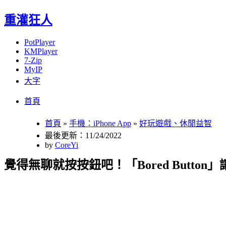
重灌狂人
PotPlayer
KMPlayer
7-Zip
MyIP
大字
Menu
Skip
首頁
to
content
首頁
»
手機：iPhone App
»
好玩遊戲、休閒益智
最後更新：11/24/2022
by
CoreYi
覺得無聊就按按鈕吧！「Bored Butt