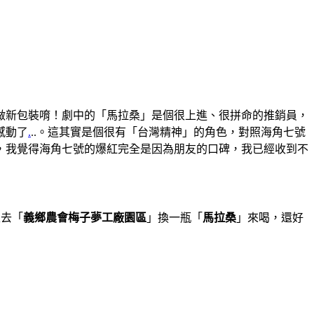
做新包裝唷！劇中的「馬拉桑」是個很上進、很拼命的推銷員，
感動了
.
..。這其實是個很有「台灣精神」的角色，對照海角七號
，我覺得海角七號的爆紅完全是因為朋友的口碑，我已經收到不
根去「
義鄉農會梅子夢工廠園區
」換一瓶「
馬拉桑
」來喝，還好