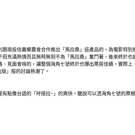
別跟南投信義鄉農會合作推出「馬拉桑」這產品的，為電影特別
不但充滿熱情而且無時無刻不為「馬拉桑」奮鬥著，後來終於也
格、見面會啥的，讓整個海角七號終於也爆出票房佳績。實際上
洗版」般的討論熱潮了。
覺有點像台語的「呼搭拉~」的爽快。聽說可以憑海角七號的票