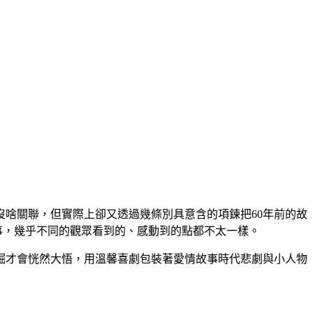
沒啥關聯，但實際上卻又透過幾條別具意含的項鍊把60年前的故
故事，幾乎不同的觀眾看到的、感動到的點都不太一樣。
掘才會恍然大悟，用溫馨喜劇包裝著愛情故事時代悲劇與小人物