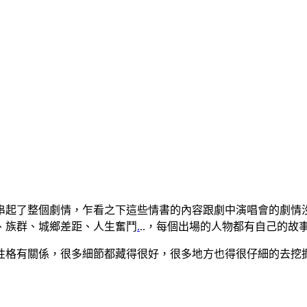
串起了整個劇情，乍看之下這些情書的內容跟劇中演唱會的劇情
、族群、城鄉差距、人生奮鬥
.
..，每個出場的人物都有自己的
性格有關係，很多細節都藏得很好，很多地方也得很仔細的去挖
）