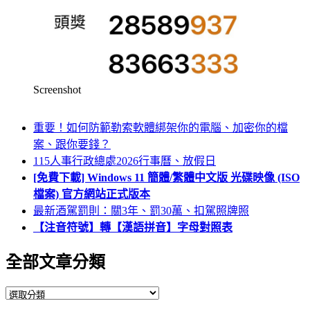
Screenshot
重要！如何防範勒索軟體綁架你的電腦、加密你的檔
案、跟你要錢？
115人事行政總處2026行事曆、放假日
[免費下載] Windows 11 簡體/繁體中文版 光碟映像 (ISO
檔案) 官方網站正式版本
最新酒駕罰則：關3年、罰30萬、扣駕照牌照
【注音符號】轉【漢語拼音】字母對照表
全部文章分類
全