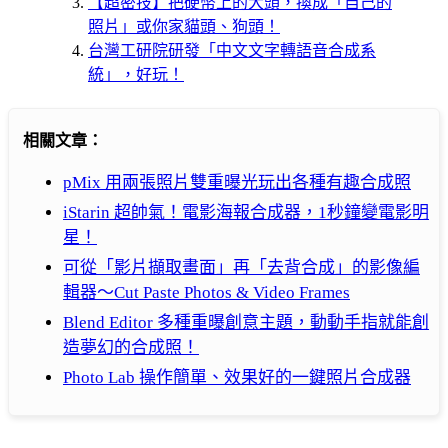
【超密技】把硬幣上的大頭，換成「自己的
照片」或你家貓頭、狗頭！
台灣工研院研發「中文文字轉語音合成系
統」，好玩！
相關文章：
pMix 用兩張照片雙重曝光玩出各種有趣合成照
iStarin 超帥氣！電影海報合成器，1秒鐘變電影明
星！
可從「影片擷取畫面」再「去背合成」的影像編
輯器～Cut Paste Photos & Video Frames
Blend Editor 多種重曝創意主題，動動手指就能創
造夢幻的合成照！
Photo Lab 操作簡單、效果好的一鍵照片合成器