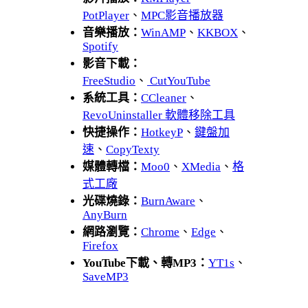
PotPlayer
、
MPC影音播放器
音樂播放：
WinAMP
、
KKBOX
、
Spotify
影音下載：
FreeStudio
、
CutYouTube
系統工具：
CCleaner
、
RevoUninstaller 軟體移除工具
快捷操作：
HotkeyP
、
鍵盤加
速
、
CopyTexty
媒體轉檔：
Moo0
、
XMedia
、
格
式工廠
光碟燒錄：
BurnAware
、
AnyBurn
網路瀏覽：
Chrome
、
Edge
、
Firefox
YouTube下載、轉MP3：
YT1s
、
SaveMP3