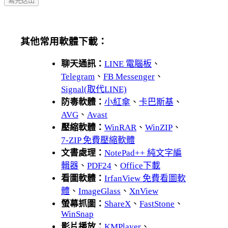
其他常用軟體下載：
聊天通訊：
LINE 電腦板
、
Telegram
、
FB Messenger
、
Signal(取代LINE)
防毒軟體：
小紅傘
、
卡巴斯基
、
AVG
、
Avast
壓縮軟體：
WinRAR
、
WinZIP
、
7-ZIP 免費壓縮軟體
文書處理：
NotePad++ 純文字編
輯器
、
PDF24
、
Office下載
看圖軟體：
IrfanView 免費看圖軟
體
、
ImageGlass
、
XnView
螢幕抓圖：
ShareX
、
FastStone
、
WinSnap
影片播放：
KMPlayer
、