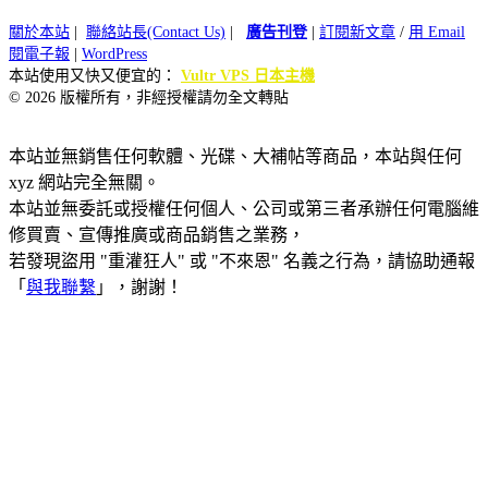
關於本站
|
聯絡站長(Contact Us)
|
廣告刊登
|
訂閱新文章
/
用 Email
閱電子報
|
WordPress
本站使用又快又便宜的：
Vultr VPS 日本主機
© 2026 版權所有，非經授權請勿全文轉貼
本站並無銷售任何軟體、光碟、大補帖等商品，本站與任何
xyz 網站完全無關。
本站並無委託或授權任何個人、公司或第三者承辦任何電腦維
修買賣、宣傳推廣或商品銷售之業務，
若發現盜用 "重灌狂人" 或 "不來恩" 名義之行為，請協助通報
「
與我聯繫
」，謝謝！