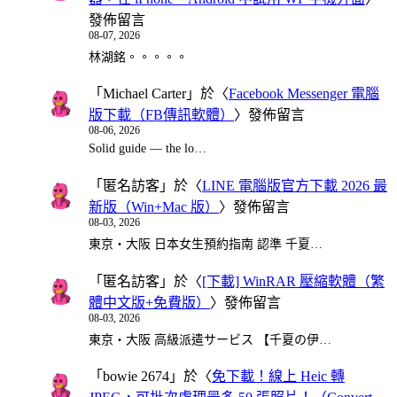
發佈留言
08-07, 2026
林湖銘。。。。。
「
Michael Carter
」於〈
Facebook Messenger 電腦
版下載（FB傳訊軟體）
〉發佈留言
08-06, 2026
Solid guide — the lo…
「
匿名訪客
」於〈
LINE 電腦版官方下載 2026 最
新版（Win+Mac 版）
〉發佈留言
08-03, 2026
東京・大阪 日本女生預約指南 認準 千夏…
「
匿名訪客
」於〈
[下載] WinRAR 壓縮軟體（繁
體中文版+免費版）
〉發佈留言
08-03, 2026
東京・大阪 高級派遣サービス 【千夏の伊…
「
bowie 2674
」於〈
免下載！線上 Heic 轉