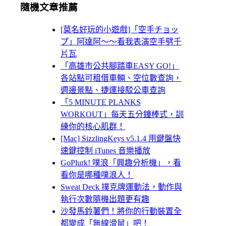
隨機文章推薦
[莫名好玩的小遊戲]「空手チョッ
プ」阿達阿～～看我表演空手劈千
片瓦
「高雄市公共腳踏車EASY GO!」
各站點可租借車輛、空位數查詢，
週邊景點、捷運接駁公車查詢
「5 MINUTE PLANKS
WORKOUT」每天五分鐘棒式，訓
練你的核心肌群！
[Mac] SizzlingKeys v5.1.4 用鍵盤快
速鍵控制 iTunes 音樂播放
GoPlurk! 噗浪「興趣分析機」，看
看你是哪種噗浪人！
Sweat Deck 撲克牌運動法，動作與
執行次數隨機出題更有趣
沙發馬鈴薯們！將你的行動裝置全
都變成「無線滑鼠」吧！