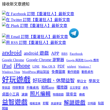
部
接收新文章通知
文
章
分
類
android
android 遊戲
APP
BBS
Facebook
Google Chrome 瀏覽器
Google Chrome
Google 與其他 Google 應用
iPhone
iPad
PDF
widget
LINE
Mac OS X
Windows 7
免費圖庫
Windows Vista
WordPress 網站架設
動作遊戲
動態桌布
好玩遊戲
好玩遊戲、休閒益智
學英文
學日文
播放器
拍照app
待辦事項
手機桌布
學英語
日文學習
桌布
照片編輯
桌面小工具
環境音
濾鏡
療癒
物理遊戲
益智遊戲
解謎遊戲
舒壓
貼圖
計時器
睡眠音樂
英語學習
鬧鐘