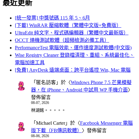
最近更新
[統一發票] 中獎號碼 115 年 5、6月
[下載] WinRAR 壓縮軟體（繁體中文版+免費版）
UltraEdit 純文字、程式碼編輯器（繁體中文最新版）
OCCT 燒機測試軟體（超頻檢測必備工具）
PerformanceTest 電腦效能、運作速度測試軟體(中文版)
Wise Registry Cleaner 登錄檔清理、重組、系統最佳化、
電腦加速工具
[免費] AnyDesk 遠端桌面：跨平台遙控 Win, Mac 電腦
「
匿名訪客
」於〈
Windows Phone 7.5 芒果模擬
器，在 iPhone、Android 中試用 WP 手機介面
〉
發佈留言
08-07, 2026
林湖銘。。。。。
「
Michael Carter
」於〈
Facebook Messenger 電腦
版下載（FB傳訊軟體）
〉發佈留言
08-06, 2026