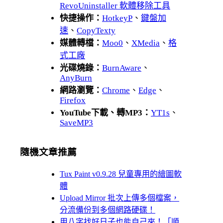
RevoUninstaller 軟體移除工具
快捷操作：
HotkeyP
、
鍵盤加
速
、
CopyTexty
媒體轉檔：
Moo0
、
XMedia
、
格
式工廠
光碟燒錄：
BurnAware
、
AnyBurn
網路瀏覽：
Chrome
、
Edge
、
Firefox
YouTube下載、轉MP3：
YT1s
、
SaveMP3
隨機文章推薦
Tux Paint v0.9.28 兒童專用的繪圖軟
體
Upload Mirror 批次上傳多個檔案，
分流備份到多個網路硬碟！
用八字找好日子也能自己來！「順