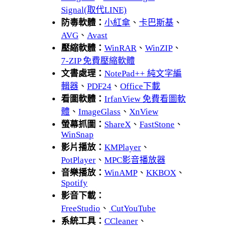
Signal(取代LINE)
防毒軟體：
小紅傘
、
卡巴斯基
、
AVG
、
Avast
壓縮軟體：
WinRAR
、
WinZIP
、
7-ZIP 免費壓縮軟體
文書處理：
NotePad++ 純文字編
輯器
、
PDF24
、
Office下載
看圖軟體：
IrfanView 免費看圖軟
體
、
ImageGlass
、
XnView
螢幕抓圖：
ShareX
、
FastStone
、
WinSnap
影片播放：
KMPlayer
、
PotPlayer
、
MPC影音播放器
音樂播放：
WinAMP
、
KKBOX
、
Spotify
影音下載：
FreeStudio
、
CutYouTube
系統工具：
CCleaner
、