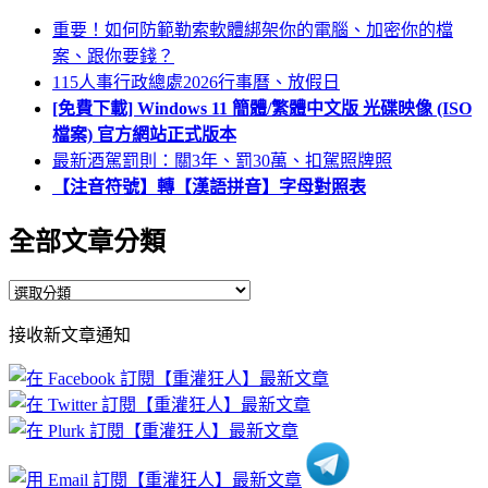
重要！如何防範勒索軟體綁架你的電腦、加密你的檔
案、跟你要錢？
115人事行政總處2026行事曆、放假日
[免費下載] Windows 11 簡體/繁體中文版 光碟映像 (ISO
檔案) 官方網站正式版本
最新酒駕罰則：關3年、罰30萬、扣駕照牌照
【注音符號】轉【漢語拼音】字母對照表
全部文章分類
全
部
接收新文章通知
文
章
分
類