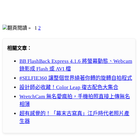
翻頁閱讀 »
1
2
相關文章：
BB FlashBack Express 4.1.6 將螢幕動態、Webcam
錄影成 Flash 或 AVI 檔
#SELFIE360 讓整個世界繞著你轉的旋轉自拍程式
設計師必收藏！Color Leap 復古配色大集合
WretchCam 無名愛瘋拍，手機拍照直接上傳無名
相簿
超有感覺的！「幕末古寫真」江戶時代老照片產
生器