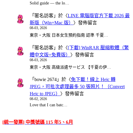
Solid guide — the lo…
「
匿名訪客
」於〈
LINE 電腦版官方下載 2026 最
新版（Win+Mac 版）
〉發佈留言
08-03, 2026
東京・大阪 日本女生預約指南 認準 千夏…
「
匿名訪客
」於〈
[下載] WinRAR 壓縮軟體（繁
體中文版+免費版）
〉發佈留言
08-03, 2026
東京・大阪 高級派遣サービス 【千夏の伊…
「
bowie 2674
」於〈
免下載！線上 Heic 轉
JPEG，可批次處理最多 50 張照片！（Convert
Heic to JPEG）
〉發佈留言
08-02, 2026
Love that I can batc…
[統一發票] 中獎號碼 115 年5、6月