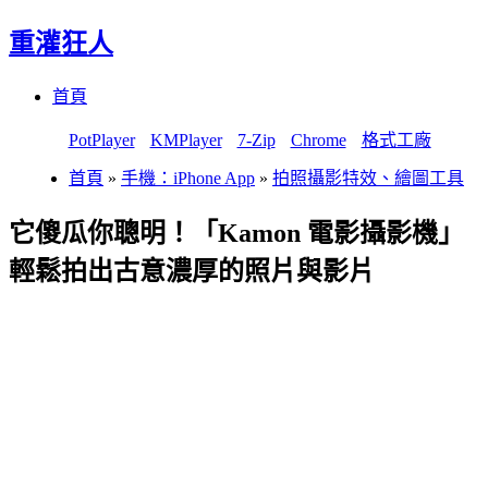
重灌狂人
Menu
Skip
首頁
to
content
PotPlayer
KMPlayer
7-Zip
Chrome
格式工廠
首頁
»
手機：iPhone App
»
拍照攝影特效、繪圖工具
它傻瓜你聰明！「Kamon 電影攝影機」
輕鬆拍出古意濃厚的照片與影片