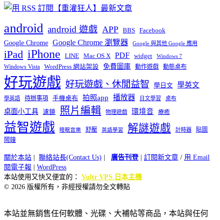
android
android 遊戲
APP
BBS
Facebook
Google Chrome 瀏覽器
Google Chrome
Google 與其他 Google 應用
iPhone
iPad
PDF
widget
LINE
Mac OS X
Windows 7
免費圖庫
Windows Vista
WordPress 網站架設
動作遊戲
動態桌布
好玩遊戲
好玩遊戲、休閒益智
學英文
學日文
播放器
拍照app
待辦事項
手機桌布
學英語
日文學習
桌布
照片編輯
桌面小工具
環境音
濾鏡
療癒
物理遊戲
益智遊戲
解謎遊戲
舒壓
貼圖
計時器
睡眠音樂
英語學習
鬧鐘
關於本站
|
聯絡站長(Contact Us)
|
廣告刊登
|
訂閱新文章
/
用 Email
閱電子報
|
WordPress
本站使用又快又便宜的：
Vultr VPS 日本主機
© 2026 版權所有，非經授權請勿全文轉貼
本站並無銷售任何軟體、光碟、大補帖等商品，本站與任何