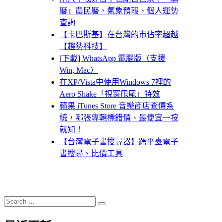
曆」農民曆、氣象預報、個人運勢
查詢
【卡巴斯基】在台灣的市佔率超越
【趨勢科技】
[下載] WhatsApp 電腦版（支援
Win, Mac）
在XP/Vista中使用Windows 7裡的
Aero Shake「視窗甩尾」特效
蘋果 iTunes Store 音樂商店查價系
統，哪張專輯標錯價、最便宜一按
就知！
【台灣電子書搜尋器】跨平臺電子
書搜尋、比價工具
Search
Search
for: