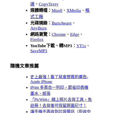
速
、
CopyTexty
媒體轉檔：
Moo0
、
XMedia
、
格
式工廠
光碟燒錄：
BurnAware
、
AnyBurn
網路瀏覽：
Chrome
、
Edge
、
Firefox
YouTube下載、轉MP3：
YT1s
、
SaveMP3
隨機文章推薦
史上最強！看了就會想買的廣告-
Apple iPhone
iPrint 多頁合一列印，節省印表機
墨水、紙張
「PicWish」線上照片去背工具，免
註冊！去背後可保留原圖尺寸！
讓手機不再收到垃圾簡訊（拒收中