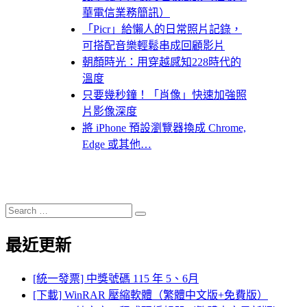
華電信業務簡訊）
「Picr」給懶人的日常照片記錄，
可搭配音樂輕鬆串成回顧影片
朝顏時光：用穿越感知228時代的
溫度
只要幾秒鐘！「肖像」快速加強照
片影像深度
將 iPhone 預設瀏覽器換成 Chrome,
Edge 或其他…
Search
Search
for:
最近更新
[統一發票] 中獎號碼 115 年 5、6月
[下載] WinRAR 壓縮軟體（繁體中文版+免費版）