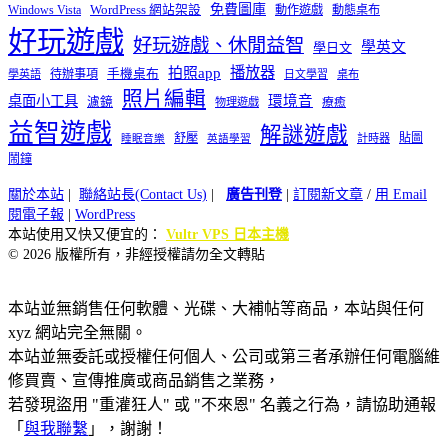
免費圖庫
Windows Vista
WordPress 網站架設
動作遊戲
動態桌布
好玩遊戲
好玩遊戲、休閒益智
學英文
學日文
播放器
拍照app
待辦事項
手機桌布
學英語
日文學習
桌布
照片編輯
桌面小工具
環境音
濾鏡
療癒
物理遊戲
益智遊戲
解謎遊戲
舒壓
貼圖
計時器
睡眠音樂
英語學習
鬧鐘
關於本站
|
聯絡站長(Contact Us)
|
廣告刊登
|
訂閱新文章
/
用 Email
閱電子報
|
WordPress
本站使用又快又便宜的：
Vultr VPS 日本主機
© 2026 版權所有，非經授權請勿全文轉貼
本站並無銷售任何軟體、光碟、大補帖等商品，本站與任何
xyz 網站完全無關。
本站並無委託或授權任何個人、公司或第三者承辦任何電腦維
修買賣、宣傳推廣或商品銷售之業務，
若發現盜用 "重灌狂人" 或 "不來恩" 名義之行為，請協助通報
「
與我聯繫
」，謝謝！