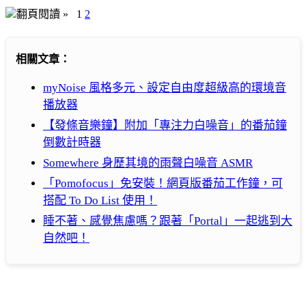
翻頁閱讀 »
1
2
相關文章：
myNoise 風格多元、設定自由度超級高的環境音
播放器
【發條音樂鐘】附加「專注力白噪音」的番茄鐘
倒數計時器
Somewhere 身歷其境的雨聲白噪音 ASMR
「Pomofocus」免安裝！網頁版番茄工作鐘，可
搭配 To Do List 使用！
睡不著、感覺焦慮嗎？跟著「Portal」一起逃到大
自然吧！