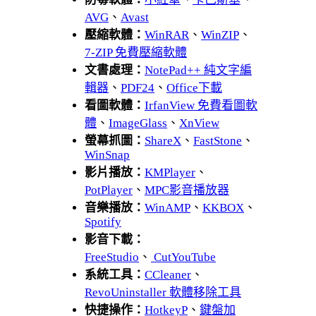
AVG
、
Avast
壓縮軟體：
WinRAR
、
WinZIP
、
7-ZIP 免費壓縮軟體
文書處理：
NotePad++ 純文字編
輯器
、
PDF24
、
Office下載
看圖軟體：
IrfanView 免費看圖軟
體
、
ImageGlass
、
XnView
螢幕抓圖：
ShareX
、
FastStone
、
WinSnap
影片播放：
KMPlayer
、
PotPlayer
、
MPC影音播放器
音樂播放：
WinAMP
、
KKBOX
、
Spotify
影音下載：
FreeStudio
、
CutYouTube
系統工具：
CCleaner
、
RevoUninstaller 軟體移除工具
快捷操作：
HotkeyP
、
鍵盤加