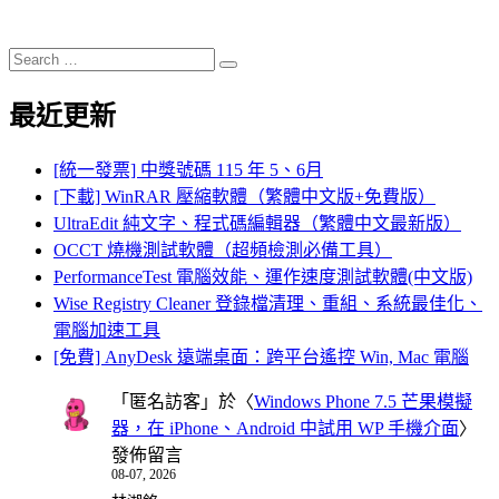
Search
Search
for:
最近更新
[統一發票] 中獎號碼 115 年 5、6月
[下載] WinRAR 壓縮軟體（繁體中文版+免費版）
UltraEdit 純文字、程式碼編輯器（繁體中文最新版）
OCCT 燒機測試軟體（超頻檢測必備工具）
PerformanceTest 電腦效能、運作速度測試軟體(中文版)
Wise Registry Cleaner 登錄檔清理、重組、系統最佳化、
電腦加速工具
[免費] AnyDesk 遠端桌面：跨平台遙控 Win, Mac 電腦
「
匿名訪客
」於〈
Windows Phone 7.5 芒果模擬
器，在 iPhone、Android 中試用 WP 手機介面
〉
發佈留言
08-07, 2026