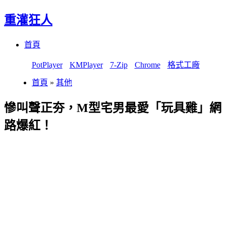
重灌狂人
Menu
Skip
首頁
to
content
PotPlayer
KMPlayer
7-Zip
Chrome
格式工廠
首頁
»
其他
慘叫聲正夯，M型宅男最愛「玩具雞」網
路爆紅！