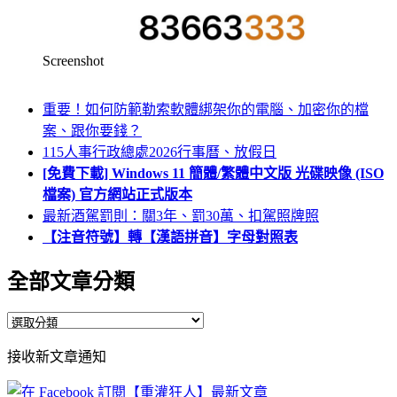
Screenshot
重要！如何防範勒索軟體綁架你的電腦、加密你的檔
案、跟你要錢？
115人事行政總處2026行事曆、放假日
[免費下載] Windows 11 簡體/繁體中文版 光碟映像 (ISO
檔案) 官方網站正式版本
最新酒駕罰則：關3年、罰30萬、扣駕照牌照
【注音符號】轉【漢語拼音】字母對照表
全部文章分類
全
部
接收新文章通知
文
章