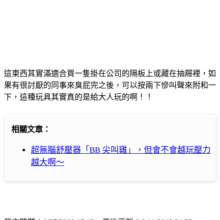
這東西其實滿適合買一隻掛在公司的隔板上或藏在抽屜裡，如
果有很討厭的同事來臭屁完之後，可以按兩下慘叫聲來附和一
下，這種玩具其實真的是給大人玩的啊！！
相關文章：
超無腦舒壓器「BB 尖叫雞」，但會不會越玩壓力
越大啊～