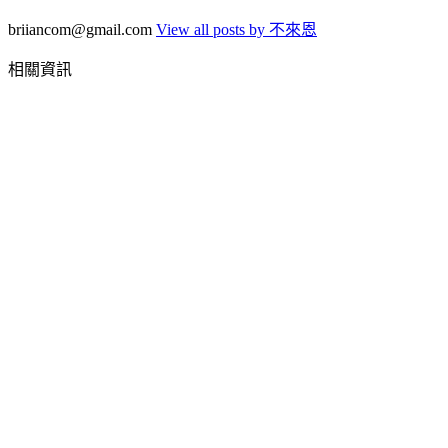
briiancom@gmail.com
View all posts by 不來恩
相關資訊