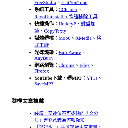
FreeStudio
、
CutYouTube
系統工具：
CCleaner
、
RevoUninstaller 軟體移除工具
快捷操作：
HotkeyP
、
鍵盤加
速
、
CopyTexty
媒體轉檔：
Moo0
、
XMedia
、
格
式工廠
光碟燒錄：
BurnAware
、
AnyBurn
網路瀏覽：
Chrome
、
Edge
、
Firefox
YouTube下載、轉MP3：
YT1s
、
SaveMP3
隨機文章推薦
裝潢、安神位不可或缺的「文公
尺」吉兇意義為何報你知
「筆記本 +」手感筆觸用來畫畫、