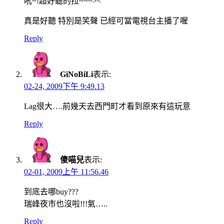
吼~!超好聽的拉~~~><
真是好聽 特別是笑聲 已經可當電視台主播了喔
Reply
GiNoBiLi
表示:
02-24, 2009下午 9:49.13
Lag很大….前幾天去西門町才看到原來有這玩意
Reply
傻喵兒
表示:
02-01, 2009上午 11:56.46
到底去哪buy???
瑞峰夜市也沒啦!!!氣…..
Reply