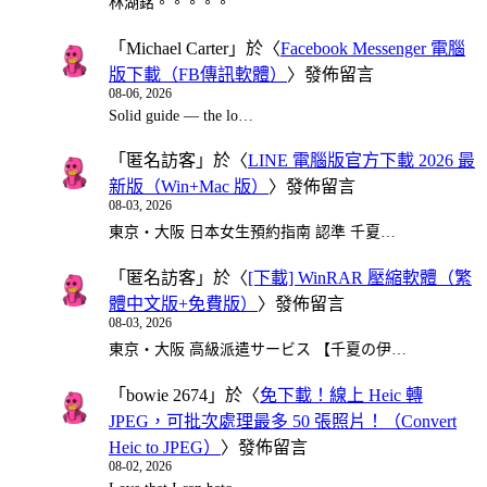
林湖銘。。。。。
「
Michael Carter
」於〈
Facebook Messenger 電腦
版下載（FB傳訊軟體）
〉發佈留言
08-06, 2026
Solid guide — the lo…
「
匿名訪客
」於〈
LINE 電腦版官方下載 2026 最
新版（Win+Mac 版）
〉發佈留言
08-03, 2026
東京・大阪 日本女生預約指南 認準 千夏…
「
匿名訪客
」於〈
[下載] WinRAR 壓縮軟體（繁
體中文版+免費版）
〉發佈留言
08-03, 2026
東京・大阪 高級派遣サービス 【千夏の伊…
「
bowie 2674
」於〈
免下載！線上 Heic 轉
JPEG，可批次處理最多 50 張照片！（Convert
Heic to JPEG）
〉發佈留言
08-02, 2026