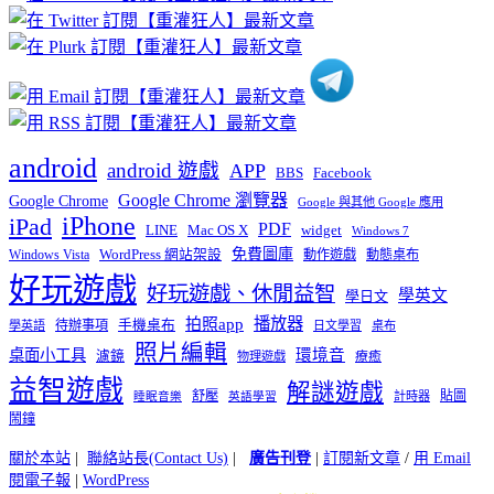
分
類
android
android 遊戲
APP
BBS
Facebook
Google Chrome 瀏覽器
Google Chrome
Google 與其他 Google 應用
iPhone
iPad
PDF
widget
LINE
Mac OS X
Windows 7
免費圖庫
Windows Vista
WordPress 網站架設
動作遊戲
動態桌布
好玩遊戲
好玩遊戲、休閒益智
學英文
學日文
播放器
拍照app
待辦事項
手機桌布
學英語
日文學習
桌布
照片編輯
桌面小工具
環境音
濾鏡
療癒
物理遊戲
益智遊戲
解謎遊戲
舒壓
貼圖
計時器
睡眠音樂
英語學習
鬧鐘
關於本站
|
聯絡站長(Contact Us)
|
廣告刊登
|
訂閱新文章
/
用 Email
閱電子報
|
WordPress