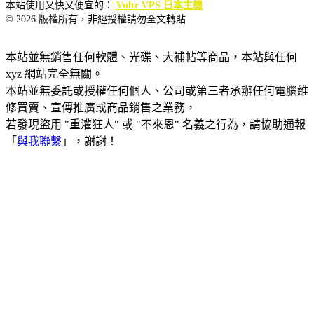
本站使用又快又便宜的：
Vultr VPS 日本主機
© 2026 版權所有，非經授權請勿全文轉貼
本站並無銷售任何軟體、光碟、大補帖等商品，本站與任何
xyz 網站完全無關。
本站並無委託或授權任何個人、公司或第三者承辦任何電腦維
修買賣、宣傳推廣或商品銷售之業務，
若發現盜用 "重灌狂人" 或 "不來恩" 名義之行為，請協助通報
「
與我聯繫
」，謝謝！