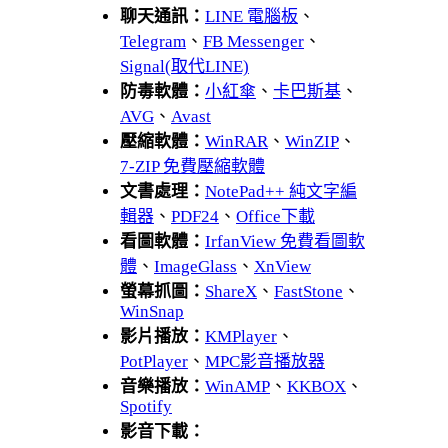
聊天通訊：
LINE 電腦板
、
Telegram
、
FB Messenger
、
Signal(取代LINE)
防毒軟體：
小紅傘
、
卡巴斯基
、
AVG
、
Avast
壓縮軟體：
WinRAR
、
WinZIP
、
7-ZIP 免費壓縮軟體
文書處理：
NotePad++ 純文字編
輯器
、
PDF24
、
Office下載
看圖軟體：
IrfanView 免費看圖軟
體
、
ImageGlass
、
XnView
螢幕抓圖：
ShareX
、
FastStone
、
WinSnap
影片播放：
KMPlayer
、
PotPlayer
、
MPC影音播放器
音樂播放：
WinAMP
、
KKBOX
、
Spotify
影音下載：