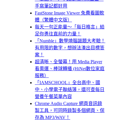
手寫筆記都好用
FastStone Image Viewer 免費看圖軟
體（繁體中文版）
每天一句正能量～「每日格言」給
足你勇往直前的力量！
「Numble」數學燒腦謎題大考驗！
有用限的數字，想辦法湊出目標答
案！
超清晰、全螢幕！用 Media Player
看奧運、棒球轉播 (HiNet數位家庭
服務）
「IAMSCHOOL」全台高中、國
中、小學電子聯絡簿，還可查每日
營養午餐菜單內容
Chrome Audio Capture 網頁音訊錄
製工具，可同時錄製多個網頁、保
存為 MP3/WAV！