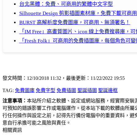
台北黑體：免費、可商用的繁體中文字型
Silhouette Design 剪影插圖素材庫，免費下載可商
BURST 高解析度免費圖庫，可商用、無須署名！
「IM Free」高畫質圖片、icon 線上免費搜尋庫，
「Fresh Folk」可商用的免費插圖庫，每個角色
發文時間：12/10/2018 11:32，最後更新：11/22/2022 19:55
TAG:
免費圖庫
免費字型
免費插圖
聖誕插圖
聖誕邊框
注意事項：
本站所介紹之軟體、設定或網站服務，經實際安裝
可預知的錯誤影響工作或電腦運作。從本站下載的軟體由所屬
行任何操作與設定之前，記得先行備份電腦中的重要資料，避
意自行承擔可能之風險與責任。
相關資訊