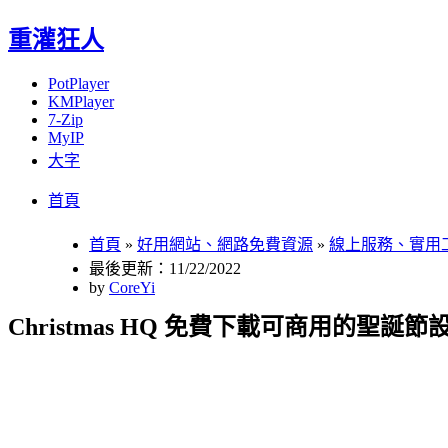
重灌狂人
PotPlayer
KMPlayer
7-Zip
MyIP
大字
Menu
Skip
首頁
to
content
首頁
»
好用網站、網路免費資源
»
線上服務、實用
最後更新：11/22/2022
by
CoreYi
Christmas HQ 免費下載可商用的聖誕