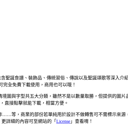
的網站，包含聖誕食譜、裝飾品、傳統習俗、傳說以及聖誕頌歌等深
材，可完全免費下載使用，商用也可以哦！
、情境圖與字型共五大分類，雖然不是以數量取勝，但提供的圖片
證碼，直接點擊就能下載，相當方便。
……等，商業的部份若單純用於設計不做轉售可不需標示來源，比方
源，更詳細的內容可至網站的「
License
」查看唷！