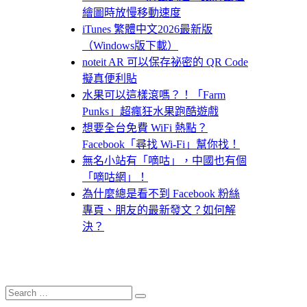
繪圖時放慢移動速度
iTunes 繁體中文2026最新版
（Windows版下載）
noteit AR 可以保存祕密的 QR Code
擬真便利貼
水果可以這樣滾嗎？！「Farm
Punks」超瘋狂水果跑酷遊戲
想要全台免費 WiFi 熱點？
Facebook「尋找 Wi-Fi」幫你找！
無名小站有「嘀咕」，中國也有個
「嘀咕網」！
為什麼總是看不到 Facebook 粉絲
專頁、朋友的最新發文？如何解
決？
Search
Search
for: