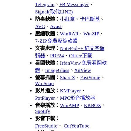
Telegram
、
FB Messenger
、
Signal(取代LINE)
防毒軟體：
小紅傘
、
卡巴斯基
、
AVG
、
Avast
壓縮軟體：
WinRAR
、
WinZIP
、
7-ZIP 免費壓縮軟體
文書處理：
NotePad++ 純文字編
輯器
、
PDF24
、
Office下載
看圖軟體：
IrfanView 免費看圖軟
體
、
ImageGlass
、
XnView
螢幕抓圖：
ShareX
、
FastStone
、
WinSnap
影片播放：
KMPlayer
、
PotPlayer
、
MPC影音播放器
音樂播放：
WinAMP
、
KKBOX
、
Spotify
影音下載：
FreeStudio
、
CutYouTube