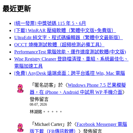
最近更新
[統一發票] 中獎號碼 115 年 5、6月
[下載] WinRAR 壓縮軟體（繁體中文版+免費版）
UltraEdit 純文字、程式碼編輯器（繁體中文最新版）
OCCT 燒機測試軟體（超頻檢測必備工具）
PerformanceTest 電腦效能、運作速度測試軟體(中文版)
Wise Registry Cleaner 登錄檔清理、重組、系統最佳化、
電腦加速工具
[免費] AnyDesk 遠端桌面：跨平台遙控 Win, Mac 電腦
「
匿名訪客
」於〈
Windows Phone 7.5 芒果模擬
器，在 iPhone、Android 中試用 WP 手機介面
〉
發佈留言
08-07, 2026
林湖銘。。。。。
「
Michael Carter
」於〈
Facebook Messenger 電腦
版下載（FB傳訊軟體）
〉發佈留言