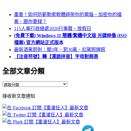
重要！如何防範勒索軟體綁架你的電腦、加密你的檔
案、跟你要錢？
115人事行政總處2026行事曆、放假日
[免費下載] Windows 11 簡體/繁體中文版 光碟映像 (ISO
檔案) 官方網站正式版本
最新酒駕罰則：關3年、罰30萬、扣駕照牌照
【注音符號】轉【漢語拼音】字母對照表
全部文章分類
全
部
接收新文章通知
文
章
分
類