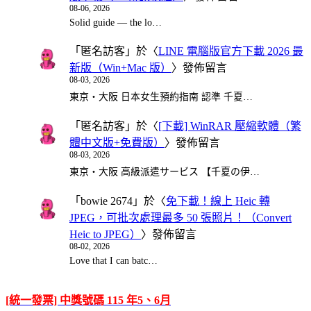
08-06, 2026
Solid guide — the lo…
「
匿名訪客
」於〈
LINE 電腦版官方下載 2026 最
新版（Win+Mac 版）
〉發佈留言
08-03, 2026
東京・大阪 日本女生預約指南 認準 千夏…
「
匿名訪客
」於〈
[下載] WinRAR 壓縮軟體（繁
體中文版+免費版）
〉發佈留言
08-03, 2026
東京・大阪 高級派遣サービス 【千夏の伊…
「
bowie 2674
」於〈
免下載！線上 Heic 轉
JPEG，可批次處理最多 50 張照片！（Convert
Heic to JPEG）
〉發佈留言
08-02, 2026
Love that I can batc…
[統一發票] 中獎號碼 115 年5、6月