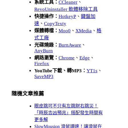
系統工具：
CCleaner
、
RevoUninstaller 軟體移除工具
快捷操作：
HotkeyP
、
鍵盤加
速
、
CopyTexty
媒體轉檔：
Moo0
、
XMedia
、
格
式工廠
光碟燒錄：
BurnAware
、
AnyBurn
網路瀏覽：
Chrome
、
Edge
、
Firefox
YouTube下載、轉MP3：
YT1s
、
SaveMP3
隨機文章推薦
眼皮跳可不只有左跳財右跳災！
「時辰吉凶預兆」搭配發生時間有
更多解
SlowMousion 滑鼠調速！讓滑鼠在