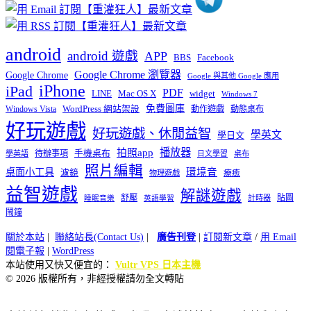
android
android 遊戲
APP
BBS
Facebook
Google Chrome 瀏覽器
Google Chrome
Google 與其他 Google 應用
iPhone
iPad
PDF
widget
LINE
Mac OS X
Windows 7
免費圖庫
Windows Vista
WordPress 網站架設
動作遊戲
動態桌布
好玩遊戲
好玩遊戲、休閒益智
學英文
學日文
播放器
拍照app
待辦事項
手機桌布
學英語
日文學習
桌布
照片編輯
桌面小工具
環境音
濾鏡
療癒
物理遊戲
益智遊戲
解謎遊戲
舒壓
貼圖
計時器
睡眠音樂
英語學習
鬧鐘
關於本站
|
聯絡站長(Contact Us)
|
廣告刊登
|
訂閱新文章
/
用 Email
閱電子報
|
WordPress
本站使用又快又便宜的：
Vultr VPS 日本主機
© 2026 版權所有，非經授權請勿全文轉貼