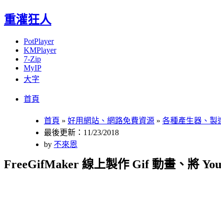
重灌狂人
PotPlayer
KMPlayer
7-Zip
MyIP
大字
Menu
Skip
首頁
to
content
首頁
»
好用網站、網路免費資源
»
各種產生器、製
最後更新：11/23/2018
by
不來恩
FreeGifMaker 線上製作 Gif 動畫、將 Y