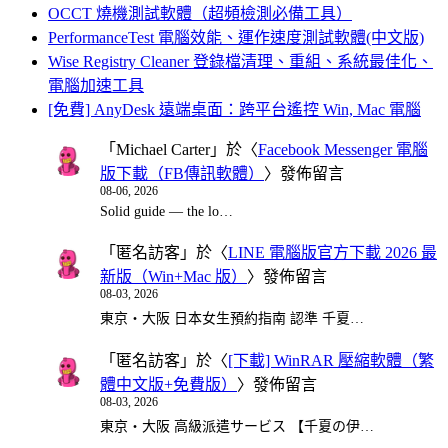
OCCT 燒機測試軟體（超頻檢測必備工具）
PerformanceTest 電腦效能、運作速度測試軟體(中文版)
Wise Registry Cleaner 登錄檔清理、重組、系統最佳化、
電腦加速工具
[免費] AnyDesk 遠端桌面：跨平台遙控 Win, Mac 電腦
「
Michael Carter
」於〈
Facebook Messenger 電腦
版下載（FB傳訊軟體）
〉發佈留言
08-06, 2026
Solid guide — the lo…
「
匿名訪客
」於〈
LINE 電腦版官方下載 2026 最
新版（Win+Mac 版）
〉發佈留言
08-03, 2026
東京・大阪 日本女生預約指南 認準 千夏…
「
匿名訪客
」於〈
[下載] WinRAR 壓縮軟體（繁
體中文版+免費版）
〉發佈留言
08-03, 2026
東京・大阪 高級派遣サービス 【千夏の伊…