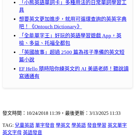
「小熊英語單詞卡」多種用法的日常單詞學習工
具
想要英文更加進步，就用可循環查詢的英英字典
吧！《Ontouch Dictionary》
「全能單字王」好玩的英語學習遊戲 App，英
檢、多益、托福全都包
「英國故事」超過 2500 篇為孩子準備的英文短
篇小說
EF Hello 隨時陪你練英文的 AI 美語老師！聽說讀
寫通通有
發文時間：10/24/2018 11:39，最後更新：3/13/2025 11:33
TAG:
兒童英語
單字發音
學英文
學英語
發音學習
英文單字
英文字母
英語發音