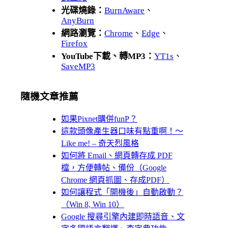
光碟燒錄：
BurnAware
、
AnyBurn
網路瀏覽：
Chrome
、
Edge
、
Firefox
YouTube下載、轉MP3：
YT1s
、
SaveMP3
隨機文章推薦
如果Pixnet購併funP？
這款頭像產生器口味有點重啊！～
Like me! – 奇天烈風格
如何將 Email、網頁轉存成 PDF
檔，方便轉帖、備份（Google
Chrome 網頁抓圖、存成PDF）
如何讓程式「開機後」自動啟動？
（Win 8, Win 10）
Google 搜尋引擎內建即時語音、文