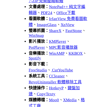
7-ZIP 免費壓縮軟體
文書處理：
NotePad++ 純文字編
輯器
、
PDF24
、
Office下載
看圖軟體：
IrfanView 免費看圖軟
體
、
ImageGlass
、
XnView
螢幕抓圖：
ShareX
、
FastStone
、
WinSnap
影片播放：
KMPlayer
、
PotPlayer
、
MPC影音播放器
音樂播放：
WinAMP
、
KKBOX
、
Spotify
影音下載：
FreeStudio
、
CutYouTube
系統工具：
CCleaner
、
RevoUninstaller 軟體移除工具
快捷操作：
HotkeyP
、
鍵盤加
速
、
CopyTexty
媒體轉檔：
Moo0
、
XMedia
、
格
式工廠