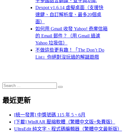
字多國語言翻譯、查字典功能
Dexpot v1.6.14 虛擬桌面（支援快
速鍵、自訂解析度、最多20個桌
面）
如何用 Gmail 收發 Yahoo! 奇摩信箱
的 Email 郵件？（用 Gmail 過濾
Yahoo 垃圾信）
不做這些更有趣！「The Don’t Do
List」你絕對沒玩過的解謎遊戲
Search
Search
for:
最近更新
[統一發票] 中獎號碼 115 年 5、6月
[下載] WinRAR 壓縮軟體（繁體中文版+免費版）
UltraEdit 純文字、程式碼編輯器（繁體中文最新版）