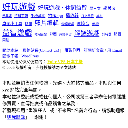
好玩遊戲
好玩遊戲、休閒益智
學英文
學日文
播放器
拍照app
待辦事項
手機桌布
學英語
日文學習
桌布
照片編輯
桌面小工具
環境音
濾鏡
療癒
物理遊戲
益智遊戲
解謎遊戲
舒壓
貼圖
計時器
睡眠音樂
英語學習
鬧鐘
關於本站
|
聯絡站長(Contact Us)
|
廣告刊登
|
訂閱新文章
/
用 Email
閱電子報
|
WordPress
本站使用又快又便宜的：
Vultr VPS 日本主機
© 2026 版權所有，非經授權請勿全文轉貼
本站並無銷售任何軟體、光碟、大補帖等商品，本站與任何
xyz 網站完全無關。
本站並無委託或授權任何個人、公司或第三者承辦任何電腦維
修買賣、宣傳推廣或商品銷售之業務，
若發現盜用 "重灌狂人" 或 "不來恩" 名義之行為，請協助通報
「
與我聯繫
」，謝謝！