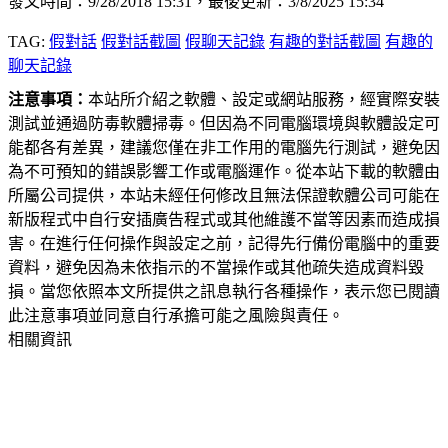
發文時間：9/28/2018 15:31，最後更新：3/8/2025 15:34
TAG:
假對話
假對話截圖
假聊天記錄
有趣的對話截圖
有趣的
聊天記錄
注意事項：
本站所介紹之軟體、設定或網站服務，經實際安裝
測試並通過防毒軟體掃毒。但因為不同電腦環境與軟體設定可
能都各有差異，建議您僅在非工作用的電腦先行測試，避免因
為不可預知的錯誤影響工作或電腦運作。從本站下載的軟體由
所屬公司提供，本站未經任何修改且無法保證軟體公司可能在
新版程式中自行安插廣告程式或其他維護不當等因素而造成損
害。在進行任何操作與設定之前，記得先行備份電腦中的重要
資料，避免因為未依指示的不當操作或其他疏失造成資料毀
損。當您依照本文所提供之訊息執行各種操作，表示您已閱讀
此注意事項並同意自行承擔可能之風險與責任。
相關資訊