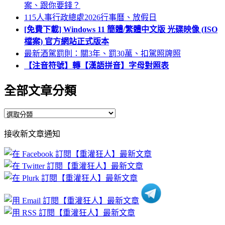
案、跟你要錢？
115人事行政總處2026行事曆、放假日
[免費下載] Windows 11 簡體/繁體中文版 光碟映像 (ISO
檔案) 官方網站正式版本
最新酒駕罰則：關3年、罰30萬、扣駕照牌照
【注音符號】轉【漢語拼音】字母對照表
全部文章分類
全
部
接收新文章通知
文
章
分
類