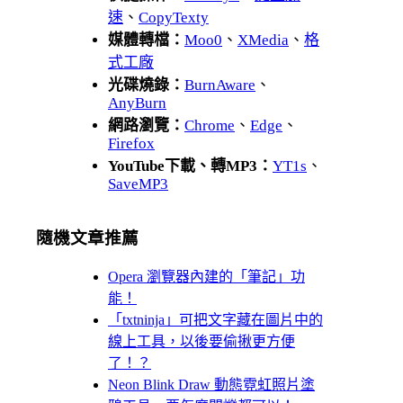
速
、
CopyTexty
媒體轉檔：
Moo0
、
XMedia
、
格
式工廠
光碟燒錄：
BurnAware
、
AnyBurn
網路瀏覽：
Chrome
、
Edge
、
Firefox
YouTube下載、轉MP3：
YT1s
、
SaveMP3
隨機文章推薦
Opera 瀏覽器內建的「筆記」功
能！
「txtninja」可把文字藏在圖片中的
線上工具，以後要偷揪更方便
了！？
Neon Blink Draw 動態霓虹照片塗