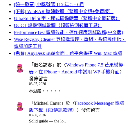
[統一發票] 中獎號碼 115 年 5、6月
[下載] WinRAR 壓縮軟體（繁體中文版+免費版）
UltraEdit 純文字、程式碼編輯器（繁體中文最新版）
OCCT 燒機測試軟體（超頻檢測必備工具）
PerformanceTest 電腦效能、運作速度測試軟體(中文版)
Wise Registry Cleaner 登錄檔清理、重組、系統最佳化、
電腦加速工具
[免費] AnyDesk 遠端桌面：跨平台遙控 Win, Mac 電腦
「
匿名訪客
」於〈
Windows Phone 7.5 芒果模擬
器，在 iPhone、Android 中試用 WP 手機介面
〉
發佈留言
08-07, 2026
林湖銘。。。。。
「
Michael Carter
」於〈
Facebook Messenger 電腦
版下載（FB傳訊軟體）
〉發佈留言
08-06, 2026
Solid guide — the lo…