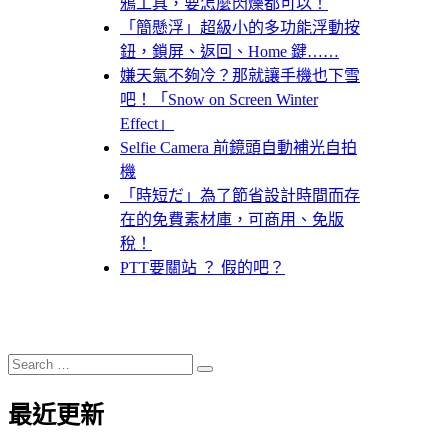
鴉工具，要怎麼閃爍都可以！
「簡懸浮」超級小的多功能浮動按
鈕，鎖屏、返回、Home 鍵……
嫌天氣不夠冷？那就讓手機也下雪
吧！「Snow on Screen Winter
Effect」
Selfie Camera 前鏡頭自動補光自拍
機
「時短だ」為了節省設計時間而存
在的免費素材庫，可商用、免版
稅！
PTT要關站 ？ 假的吧？
Search
Search
for:
最近更新