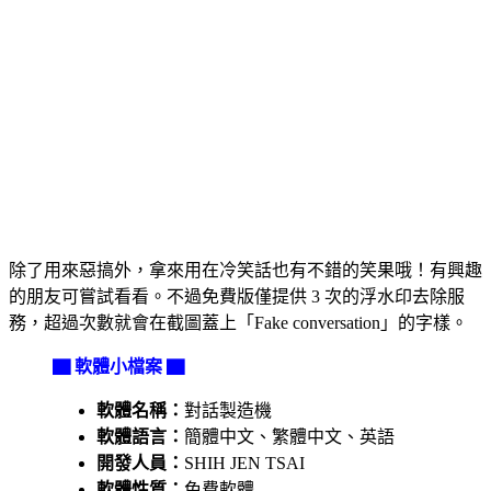
除了用來惡搞外，拿來用在冷笑話也有不錯的笑果哦！有興趣
的朋友可嘗試看看。不過免費版僅提供 3 次的浮水印去除服
務，超過次數就會在截圖蓋上「Fake conversation」的字樣。
▇ 軟體小檔案 ▇
軟體名稱：
對話製造機
軟體語言：
簡體中文、繁體中文、英語
開發人員：
SHIH JEN TSAI
軟體性質：
免費軟體