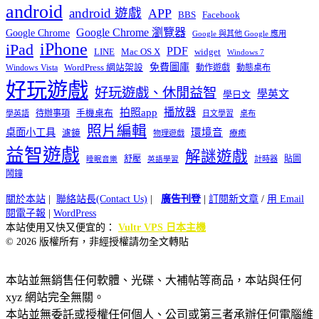
android
android 遊戲
APP
BBS
Facebook
Google Chrome 瀏覽器
Google Chrome
Google 與其他 Google 應用
iPhone
iPad
PDF
widget
LINE
Mac OS X
Windows 7
免費圖庫
Windows Vista
WordPress 網站架設
動作遊戲
動態桌布
好玩遊戲
好玩遊戲、休閒益智
學英文
學日文
播放器
拍照app
待辦事項
手機桌布
學英語
日文學習
桌布
照片編輯
桌面小工具
環境音
濾鏡
療癒
物理遊戲
益智遊戲
解謎遊戲
舒壓
貼圖
計時器
睡眠音樂
英語學習
鬧鐘
關於本站
|
聯絡站長(Contact Us)
|
廣告刊登
|
訂閱新文章
/
用 Email
閱電子報
|
WordPress
本站使用又快又便宜的：
Vultr VPS 日本主機
© 2026 版權所有，非經授權請勿全文轉貼
本站並無銷售任何軟體、光碟、大補帖等商品，本站與任何
xyz 網站完全無關。
本站並無委託或授權任何個人、公司或第三者承辦任何電腦維