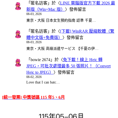
「
匿名訪客
」於〈
LINE 電腦版官方下載 2026 最
新版（Win+Mac 版）
〉發佈留言
08-03, 2026
東京・大阪 日本女生預約指南 認準 千夏…
「
匿名訪客
」於〈
[下載] WinRAR 壓縮軟體（繁
體中文版+免費版）
〉發佈留言
08-03, 2026
東京・大阪 高級派遣サービス 【千夏の伊…
「
bowie 2674
」於〈
免下載！線上 Heic 轉
JPEG，可批次處理最多 50 張照片！（Convert
Heic to JPEG）
〉發佈留言
08-02, 2026
Love that I can batc…
[統一發票] 中獎號碼 115 年5、6月