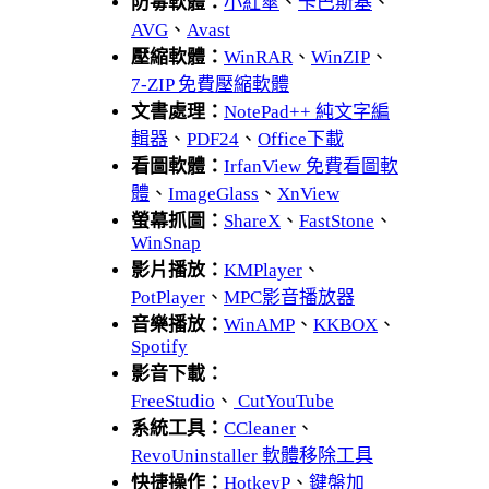
防毒軟體：
小紅傘
、
卡巴斯基
、
AVG
、
Avast
壓縮軟體：
WinRAR
、
WinZIP
、
7-ZIP 免費壓縮軟體
文書處理：
NotePad++ 純文字編
輯器
、
PDF24
、
Office下載
看圖軟體：
IrfanView 免費看圖軟
體
、
ImageGlass
、
XnView
螢幕抓圖：
ShareX
、
FastStone
、
WinSnap
影片播放：
KMPlayer
、
PotPlayer
、
MPC影音播放器
音樂播放：
WinAMP
、
KKBOX
、
Spotify
影音下載：
FreeStudio
、
CutYouTube
系統工具：
CCleaner
、
RevoUninstaller 軟體移除工具
快捷操作：
HotkeyP
、
鍵盤加