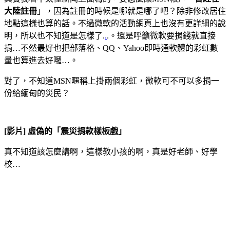
大陸註冊
」，因為註冊的時候是哪就是哪了吧？除非修改居住
地點這樣也算的話。不過微軟的活動網頁上也沒有更詳細的說
明，所以也不知道是怎樣了.
.
.。還是呼籲微軟要捐錢就直接
捐…不然最好也把部落格、QQ、Yahoo即時通軟體的彩虹數
量也算進去好囉…。
對了，不知道MSN暱稱上掛兩個彩虹，微軟可不可以多捐一
份給緬甸的災民？
[影片] 虛偽的「震災捐款樣板戲」
真不知道該怎麼講啊，這樣教小孩的啊，真是好老師、好學
校…