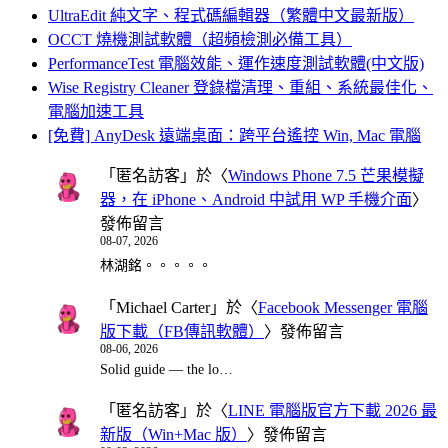
UltraEdit 純文字、程式碼編輯器（繁體中文最新版）
OCCT 燒機測試軟體（超頻檢測必備工具）
PerformanceTest 電腦效能、運作速度測試軟體(中文版)
Wise Registry Cleaner 登錄檔清理、重組、系統最佳化、
電腦加速工具
[免費] AnyDesk 遠端桌面：跨平台遙控 Win, Mac 電腦
「
匿名訪客
」於〈
Windows Phone 7.5 芒果模擬
器，在 iPhone、Android 中試用 WP 手機介面
〉
發佈留言
08-07, 2026
林湖銘。。。。。
「
Michael Carter
」於〈
Facebook Messenger 電腦
版下載（FB傳訊軟體）
〉發佈留言
08-06, 2026
Solid guide — the lo…
「
匿名訪客
」於〈
LINE 電腦版官方下載 2026 最
新版（Win+Mac 版）
〉發佈留言