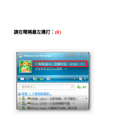
請在暱稱最左邊打：
(R)