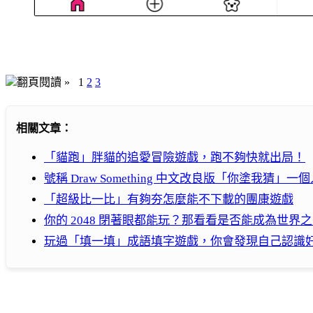
翻頁閱讀 »
1
2
3
相關文章：
「貓跑」胖貓的追愛冒險遊戲，跑不夠快就出局！
號稱 Draw Something 中文改良版「你塗我猜」一個人也
「超級比一比」有夠夯怎麼能不下載的團康遊戲
你的 2048 閉著眼都能玩？那看看是否能成為世界
玩過「填一填」成語填字遊戲，你會發現自己認識