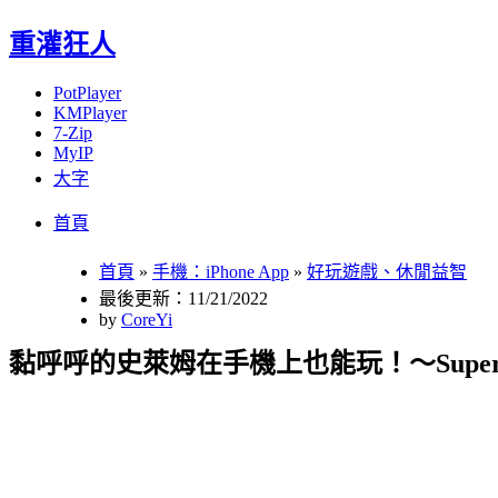
重灌狂人
PotPlayer
KMPlayer
7-Zip
MyIP
大字
Menu
Skip
首頁
to
content
首頁
»
手機：iPhone App
»
好玩遊戲、休閒益智
最後更新：11/21/2022
by
CoreYi
黏呼呼的史萊姆在手機上也能玩！～Super Slim