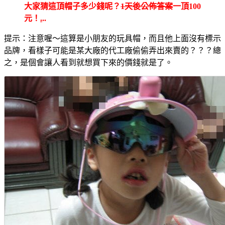
大家猜這頂帽子多少錢呢？
1天後公佈答案
一頂100
元！
.
..
提示：注意喔～這算是小朋友的玩具帽，而且他上面沒有標示
品牌，看樣子可能是某大廠的代工廠偷偷弄出來賣的？？？總
之，是個會讓人看到就想買下來的價錢就是了。