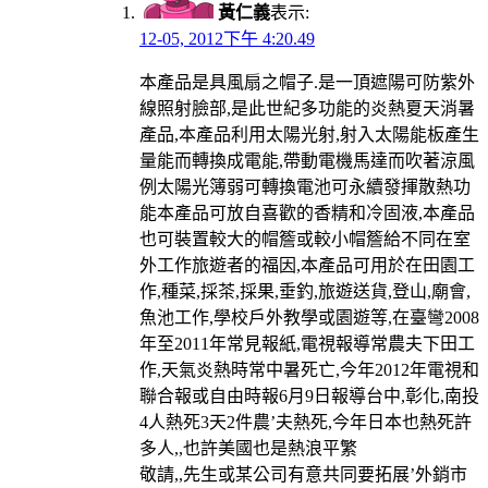
黃仁義
表示:
12-05, 2012下午 4:20.49
本產品是具風扇之帽子.是一頂遮陽可防紫外
線照射臉部,是此世紀多功能的炎熱夏天消暑
產品,本產品利用太陽光射,射入太陽能板產生
量能而轉換成電能,帶動電機馬達而吹著涼風
例太陽光簿弱可轉換電池可永續發揮散熱功
能本產品可放自喜歡的香精和冷固液,本產品
也可裝置較大的帽簷或較小帽簷給不同在室
外工作旅遊者的福因,本產品可用於在田園工
作,種菜,採茶,採果,垂釣,旅遊送貨,登山,廟會,
魚池工作,學校戶外教學或園遊等,在臺彎2008
年至2011年常見報紙,電視報導常農夫下田工
作,天氣炎熱時常中暑死亡,今年2012年電視和
聯合報或自由時報6月9日報導台中,彰化,南投
4人熱死3天2件農’夫熱死,今年日本也熱死許
多人,,也許美國也是熱浪平繁
敬請,,先生或某公司有意共同要拓展’外銷市