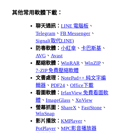
其他常用軟體下載：
聊天通訊：
LINE 電腦板
、
Telegram
、
FB Messenger
、
Signal(取代LINE)
防毒軟體：
小紅傘
、
卡巴斯基
、
AVG
、
Avast
壓縮軟體：
WinRAR
、
WinZIP
、
7-ZIP 免費壓縮軟體
文書處理：
NotePad++ 純文字編
輯器
、
PDF24
、
Office下載
看圖軟體：
IrfanView 免費看圖軟
體
、
ImageGlass
、
XnView
螢幕抓圖：
ShareX
、
FastStone
、
WinSnap
影片播放：
KMPlayer
、
PotPlayer
、
MPC影音播放器