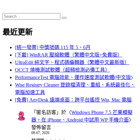
Search
Search
for:
最近更新
[統一發票] 中獎號碼 115 年 5、6月
[下載] WinRAR 壓縮軟體（繁體中文版+免費版）
UltraEdit 純文字、程式碼編輯器（繁體中文最新版）
OCCT 燒機測試軟體（超頻檢測必備工具）
PerformanceTest 電腦效能、運作速度測試軟體(中文版)
Wise Registry Cleaner 登錄檔清理、重組、系統最佳化、
電腦加速工具
[免費] AnyDesk 遠端桌面：跨平台遙控 Win, Mac 電腦
「
匿名訪客
」於〈
Windows Phone 7.5 芒果模擬
器，在 iPhone、Android 中試用 WP 手機介面
〉
發佈留言
08-07, 2026