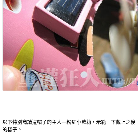
以下特別商請這帽子的主人—粉紅小蘿莉，示範一下戴上之後
的樣子。