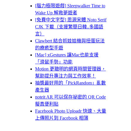
[腦力極限遊戲] Sleepwalker Time to
Wake Up 解救夢遊者
[免費中文字型] 思源宋體 Noto Serif
CJK 下載（支援繁簡日韓..多國語
言）
Clawbert 結合抓娃娃機與扭蛋玩法
的療癒型手遊
[Mac] xGestures 讓Mac也能支援
「滑鼠手勢」功能
Motion 更聰明的網頁時間管理器，
幫助提升專注力與工作效率！
抽獎最好用的「PickRandom」亂數
產生器
noteit AR 可以保存祕密的 QR Code
擬真便利貼
Facebook Photo Uploadr 快速、大量
上傳照片到 Facebook 相簿