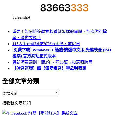
Screenshot
重要！如何防範勒索軟體綁架你的電腦、加密你的檔
案、跟你要錢？
115人事行政總處2026行事曆、放假日
[免費下載] Windows 11 簡體/繁體中文版 光碟映像 (ISO
檔案) 官方網站正式版本
最新酒駕罰則：關3年、罰30萬、扣駕照牌照
【注音符號】轉【漢語拼音】字母對照表
全部文章分類
全
部
接收新文章通知
文
章