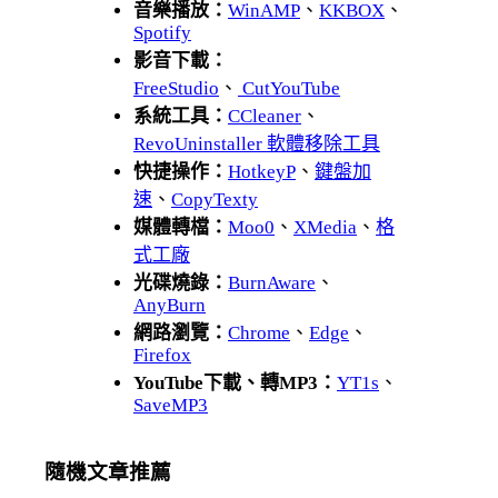
音樂播放：
WinAMP
、
KKBOX
、
Spotify
影音下載：
FreeStudio
、
CutYouTube
系統工具：
CCleaner
、
RevoUninstaller 軟體移除工具
快捷操作：
HotkeyP
、
鍵盤加
速
、
CopyTexty
媒體轉檔：
Moo0
、
XMedia
、
格
式工廠
光碟燒錄：
BurnAware
、
AnyBurn
網路瀏覽：
Chrome
、
Edge
、
Firefox
YouTube下載、轉MP3：
YT1s
、
SaveMP3
隨機文章推薦