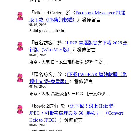
林湖銘。。。。。
「
Michael Carter
」於〈
Facebook Messenger 電腦
版下載（FB傳訊軟體）
〉發佈留言
08-06, 2026
Solid guide — the lo…
「
匿名訪客
」於〈
LINE 電腦版官方下載 2026 最
新版（Win+Mac 版）
〉發佈留言
08-03, 2026
東京・大阪 日本女生預約指南 認準 千夏…
「
匿名訪客
」於〈
[下載] WinRAR 壓縮軟體（繁
體中文版+免費版）
〉發佈留言
08-03, 2026
東京・大阪 高級派遣サービス 【千夏の伊…
「
bowie 2674
」於〈
免下載！線上 Heic 轉
JPEG，可批次處理最多 50 張照片！（Convert
Heic to JPEG）
〉發佈留言
08-02, 2026