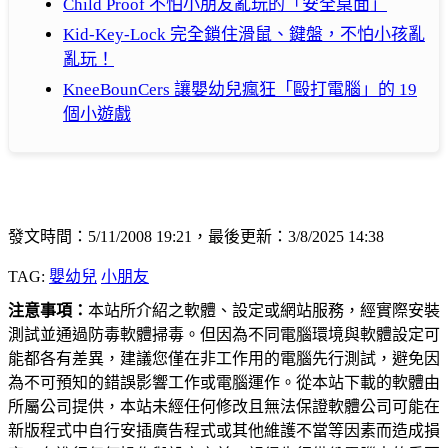
Child Proof 不怕小朋友亂玩的「安全桌面」
Kid-Key-Lock 完全鎖住滑鼠、鍵盤，不怕小孩亂
亂玩！
KneeBounCers 讓嬰幼兒瘋狂「毆打電腦」的 19
個小遊戲
發文時間：5/11/2008 19:21，最後更新：3/8/2025 14:38
TAG:
嬰幼兒
小朋友
注意事項：
本站所介紹之軟體、設定或網站服務，經實際安裝
測試並通過防毒軟體掃毒。但因為不同電腦環境與軟體設定可
能都各有差異，建議您僅在非工作用的電腦先行測試，避免因
為不可預知的錯誤影響工作或電腦運作。從本站下載的軟體由
所屬公司提供，本站未經任何修改且無法保證軟體公司可能在
新版程式中自行安插廣告程式或其他維護不當等因素而造成損