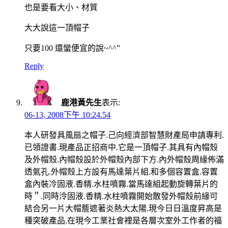
也是要看大小、材質
大大說這一頂帽子
只要100 還蠻便宜的說~^^”
Reply
鹿港黃先生
表示:
06-13, 2008下午 10:24.54
本人研發具風扇之帽子.己向經濟部智慧財產局申請專利.
已領證書.現產品正招商中.它是一頂帽子.其具有內帽殼
及外帽殼.內帽殼設於外帽殼內部下方.內外帽殼周緣佈滿
透氣孔.外帽殼上方設有馬達葉片組.和多個容置盒.容置
盒內裝冷固液.香精.水柱噴霧.當馬達組起動旋轉葉片的
時＂.同時泠固液.香精.水柱噴霧開始散發外帽殼前緣可
結合另一片大帽簷遮著炎熱大太陽.現今日日溫度昇高是
種突破產品.在現今工業社會裡是各層次室外工作者的福