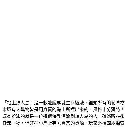
「粘土無人島」是一款逃脫解謎生存遊戲，裡頭所有的花草樹
木還有人與物皆是用真實的黏土所捏出來的，風格十分獨特！
玩家扮演的就是一位遭遇海難漂流到無人島的人，雖然醒來後
身無一物，但好在小島上有著豐富的資源，玩家必須四處探索