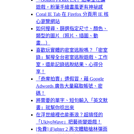
遊戲，粉筆手繪畫風更有神祕感
Coral IE Tab 在 Firefox 分頁用 IE 核
心瀏覽網站
如何搜尋、篩選指定尺寸、顏色、
類型的圖片（照片、插圖、動
畫…）
喜歡玩實體的密室逃脫嗎？「密室
錄」幫搜全台密室逃脫遊戲、工作
室，還能記錄逃脫結果、心得分
享！
「奇摩拍賣」遭假冒，藉 Google
Adwords 廣告大量竊取帳號、密
碼！
將需要的單字、短句輸入「英文默
書」就幫你唸出來
在浮世繪裡也能衝浪？超搞怪的
「UkiyoWave」把藝術變遊戲！
[免費] iFighter 2 再次體驗槍林彈雨