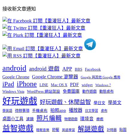
部
接收新文章通知
文
章
分
類
android
android 遊戲
APP
BBS
Facebook
Google Chrome 瀏覽器
Google Chrome
Google 與其他 Google 應用
iPhone
iPad
PDF
widget
LINE
Mac OS X
Windows 7
免費圖庫
Windows Vista
WordPress 網站架設
動作遊戲
動態桌布
好玩遊戲
好玩遊戲、休閒益智
學英文
學日文
播放器
拍照app
待辦事項
手機桌布
學英語
日文學習
桌布
照片編輯
桌面小工具
環境音
濾鏡
療癒
物理遊戲
益智遊戲
解謎遊戲
舒壓
貼圖
計時器
睡眠音樂
英語學習