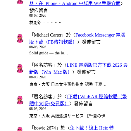
器，在 iPhone、Android 中試用 WP 手機介面
〉
發佈留言
08-07, 2026
林湖銘。。。。。
「
Michael Carter
」於〈
Facebook Messenger 電腦
版下載（FB傳訊軟體）
〉發佈留言
08-06, 2026
Solid guide — the lo…
「
匿名訪客
」於〈
LINE 電腦版官方下載 2026 最
新版（Win+Mac 版）
〉發佈留言
08-03, 2026
東京・大阪 日本女生預約指南 認準 千夏…
「
匿名訪客
」於〈
[下載] WinRAR 壓縮軟體（繁
體中文版+免費版）
〉發佈留言
08-03, 2026
東京・大阪 高級派遣サービス 【千夏の伊…
「
bowie 2674
」於〈
免下載！線上 Heic 轉