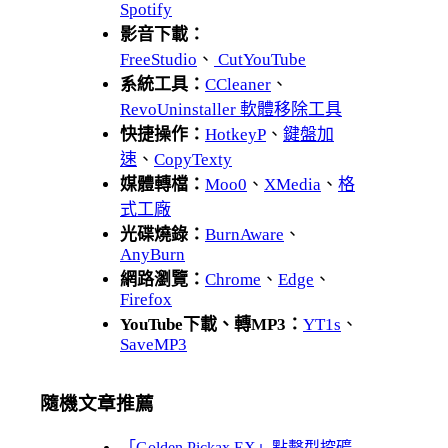
Spotify
影音下載：
FreeStudio
、
CutYouTube
系統工具：
CCleaner
、
RevoUninstaller 軟體移除工具
快捷操作：
HotkeyP
、
鍵盤加
速
、
CopyTexty
媒體轉檔：
Moo0
、
XMedia
、
格
式工廠
光碟燒錄：
BurnAware
、
AnyBurn
網路瀏覽：
Chrome
、
Edge
、
Firefox
YouTube下載、轉MP3：
YT1s
、
SaveMP3
隨機文章推薦
「Golden Pickax EX」點擊型挖礦