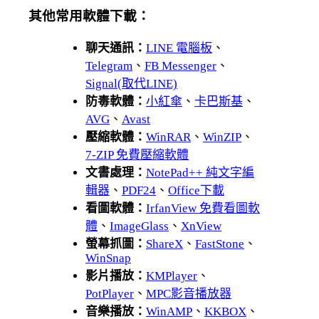
其他常用軟體下載：
聊天通訊：
LINE 電腦板
、
Telegram
、
FB Messenger
、
Signal(取代LINE)
防毒軟體：
小紅傘
、
卡巴斯基
、
AVG
、
Avast
壓縮軟體：
WinRAR
、
WinZIP
、
7-ZIP 免費壓縮軟體
文書處理：
NotePad++ 純文字編
輯器
、
PDF24
、
Office下載
看圖軟體：
IrfanView 免費看圖軟
體
、
ImageGlass
、
XnView
螢幕抓圖：
ShareX
、
FastStone
、
WinSnap
影片播放：
KMPlayer
、
PotPlayer
、
MPC影音播放器
音樂播放：
WinAMP
、
KKBOX
、