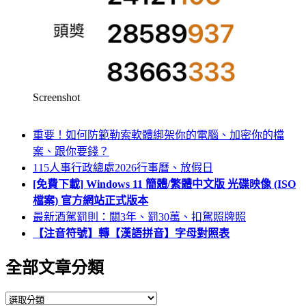
Screenshot
重要！如何防範勒索軟體綁架你的電腦、加密你的檔
案、跟你要錢？
115人事行政總處2026行事曆、放假日
[免費下載] Windows 11 簡體/繁體中文版 光碟映像 (ISO
檔案) 官方網站正式版本
最新酒駕罰則：關3年、罰30萬、扣駕照牌照
【注音符號】轉【漢語拼音】字母對照表
全部文章分類
全