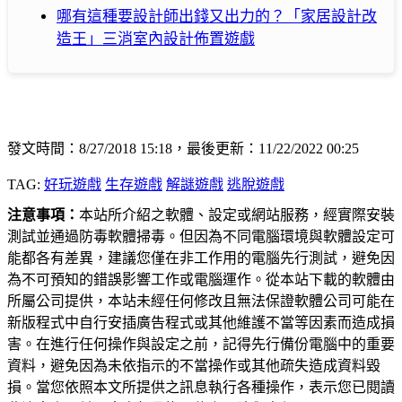
哪有這種要設計師出錢又出力的？「家居設計改
造王」三消室內設計佈置遊戲
發文時間：8/27/2018 15:18，最後更新：11/22/2022 00:25
TAG:
好玩遊戲
生存遊戲
解謎遊戲
逃脫遊戲
注意事項：
本站所介紹之軟體、設定或網站服務，經實際安裝
測試並通過防毒軟體掃毒。但因為不同電腦環境與軟體設定可
能都各有差異，建議您僅在非工作用的電腦先行測試，避免因
為不可預知的錯誤影響工作或電腦運作。從本站下載的軟體由
所屬公司提供，本站未經任何修改且無法保證軟體公司可能在
新版程式中自行安插廣告程式或其他維護不當等因素而造成損
害。在進行任何操作與設定之前，記得先行備份電腦中的重要
資料，避免因為未依指示的不當操作或其他疏失造成資料毀
損。當您依照本文所提供之訊息執行各種操作，表示您已閱讀