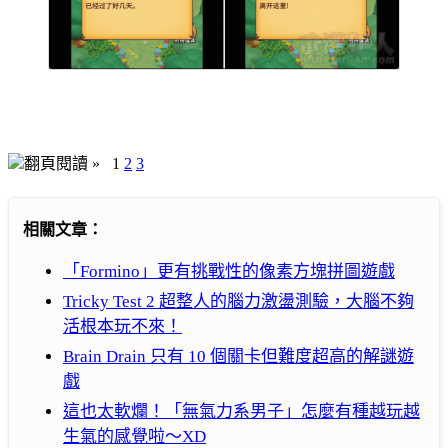
翻頁閱讀 »
1
2
3
相關文章：
「Formino」更有挑戰性的像素方塊拼圖遊戲
Tricky Test 2 超整人的腦力激盪測驗，大腦不夠
活根本玩不來！
Brain Drain 只有 10 個關卡但難度超高的解謎遊
戲
這也太軟爛！「無氣力系男子」怎麼有種越玩越
生氣的感覺啦～XD