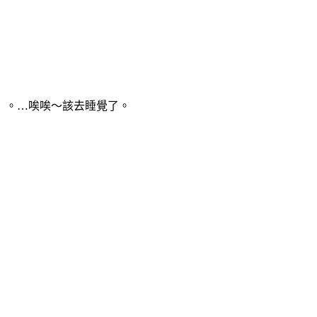
」。…唉唉～該去睡覺了。