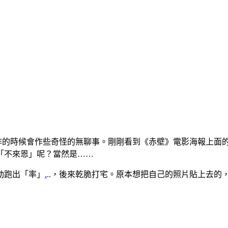
作的時候會作些奇怪的無聊事。剛剛看到《赤壁》電影海報上面
「不來恩」呢？當然是……
動跑出「率」
.
..，後來乾脆打宅。原本想把自己的照片貼上去的