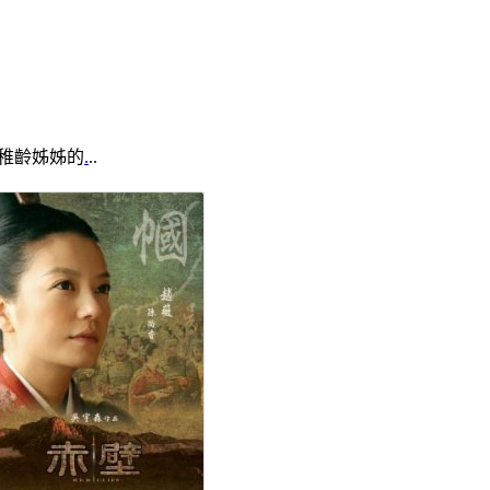
要稚齡姊姊的
.
..