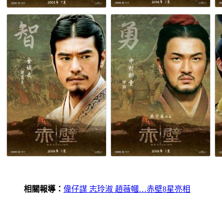
相關報導：
偉仔謀 志玲淑 趙薇幗…赤壁8星亮相