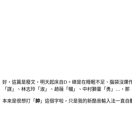
好，這篇是廢文，明天起床自D。總是在睡眠不足、腦袋沒運
「謀」、林志玲「淑」、趙薇「幗」、中村獅童「勇」…，那
本來是很想打「
帥
」這個字啦，只是我的新酷音輸入法一直自