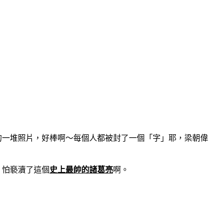
的一堆照片，好棒啊～每個人都被封了一個「字」耶，梁朝偉
，怕褻瀆了這個
史上最帥的諸葛亮
啊。