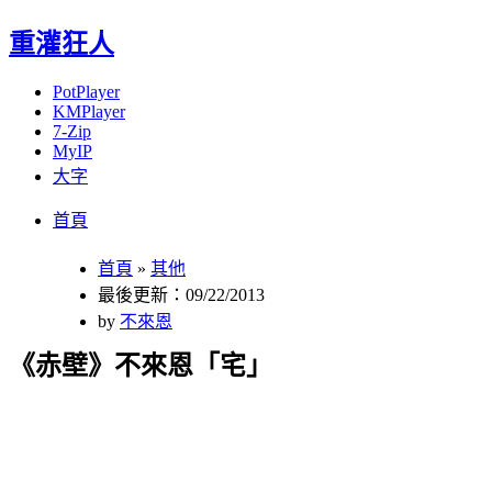
重灌狂人
PotPlayer
KMPlayer
7-Zip
MyIP
大字
Menu
Skip
首頁
to
content
首頁
»
其他
最後更新：09/22/2013
by
不來恩
《赤壁》不來恩「宅」