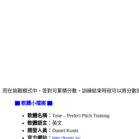
而在挑戰模式中，答對可累積分數，訓練結束時就可以將分數透過 Faceb
▇ 軟體小檔案 ▇
軟體名稱：
Tone – Perfect Pitch Training
軟體語言：
英文
開發人員：
Daniel Kuntz
官方網站：
http://kuntz.io/