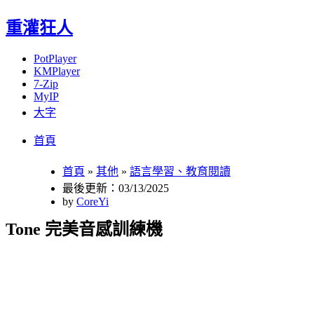
重灌狂人
PotPlayer
KMPlayer
7-Zip
MyIP
大字
Menu
Skip
首頁
to
content
首頁
»
其他
»
語言學習、教育閱讀
最後更新：03/13/2025
by
CoreYi
Tone 完美音感訓練機