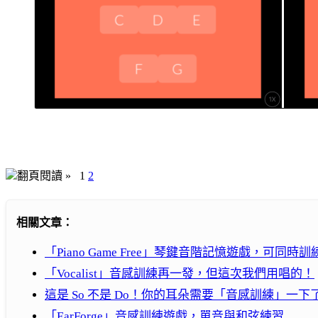
翻頁閱讀 »
1
2
相關文章：
「Piano Game Free」琴鍵音階記憶遊戲，可同時
「Vocalist」音感訓練再一發，但這次我們用唱的！
這是 So 不是 Do！你的耳朵需要「音感訓練」一下
「EarForge」音感訓練遊戲，單音與和弦練習