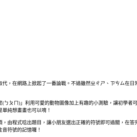
取代，在網路上掀起了一番論戰。不過雖然ㄓㄔㄕ、ㄗㄘㄙ在日
室(ㄅㄆㄇ)」利用可愛的動物圖像加上有趣的小測驗，讓初學者
是單純想畫畫也可以唷！
項，由程式唸出題目，讓小朋友選出正確的符號即可過關，在答
注音符號的記憶囉！