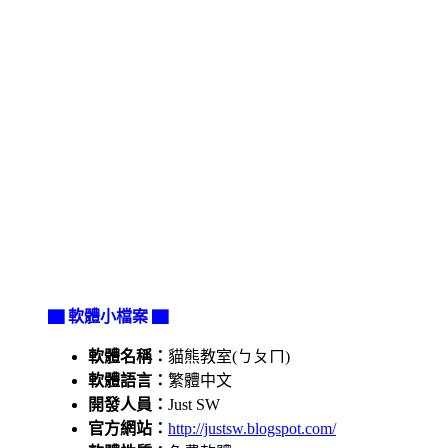
▇ 軟體小檔案 ▇
軟體名稱：
貓熊教室(ㄅㄆㄇ)
軟體語言：
繁體中文
開發人員：
Just SW
官方網站：
http://justsw.blogspot.com/