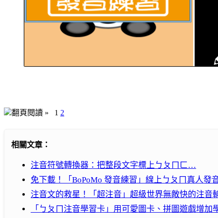
翻頁閱讀 »
1
2
相關文章：
注音符號轉換器：把整段文字標上ㄅㄆㄇㄈ…
免下載！「BoPoMo 發音練習」線上ㄅㄆㄇ真人發
注音文的救星！「超注音」超級世界無敵快的注音
「ㄅㄆㄇ注音學習卡」用可愛圖卡、拼圖遊戲增加