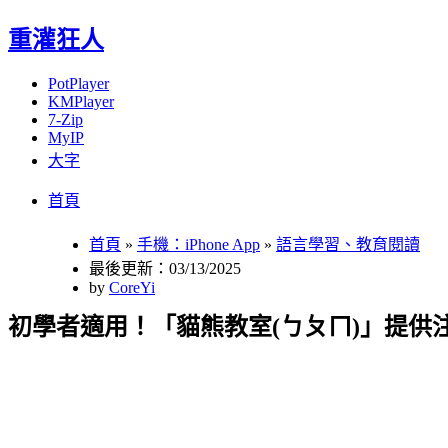
重灌狂人
PotPlayer
KMPlayer
7-Zip
MyIP
大字
Menu
Skip
首頁
to
content
首頁
»
手機：iPhone App
»
語言學習、教育閱讀
最後更新：03/13/2025
by
CoreYi
初學者適用！「貓熊教室(ㄅㄆㄇ)」提供