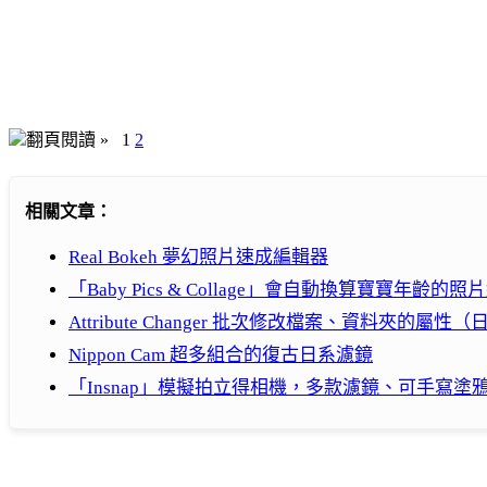
翻頁閱讀 »
1
2
相關文章：
Real Bokeh 夢幻照片速成編輯器
「Baby Pics & Collage」會自動換算寶寶年齡的
Attribute Changer 批次修改檔案、資料夾
Nippon Cam 超多組合的復古日系濾鏡
「Insnap」模擬拍立得相機，多款濾鏡、可手寫塗