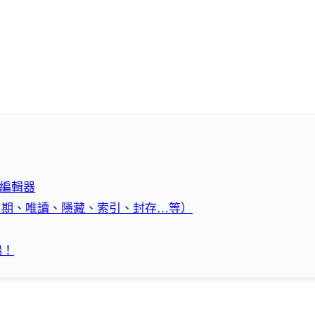
照片編輯器
的屬性（日期、唯讀、隱藏、索引、封存…等）
鴉！