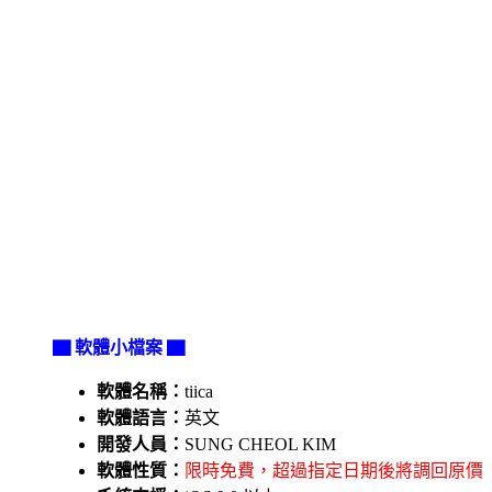
▇ 軟體小檔案 ▇
軟體名稱：
tiica
軟體語言：
英文
開發人員：
SUNG CHEOL KIM
軟體性質：
限時免費，超過指定日期後將調回原價