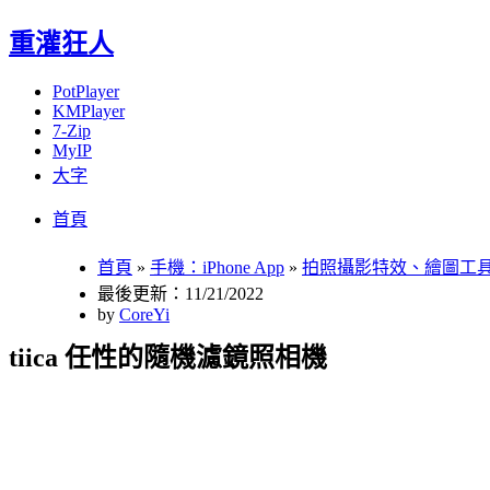
重灌狂人
PotPlayer
KMPlayer
7-Zip
MyIP
大字
Menu
Skip
首頁
to
content
首頁
»
手機：iPhone App
»
拍照攝影特效、繪圖工
最後更新：11/21/2022
by
CoreYi
tiica 任性的隨機濾鏡照相機