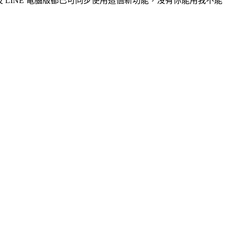
及 LINE 電腦版都已可同步使用這個新功能，沒有你能用我不能