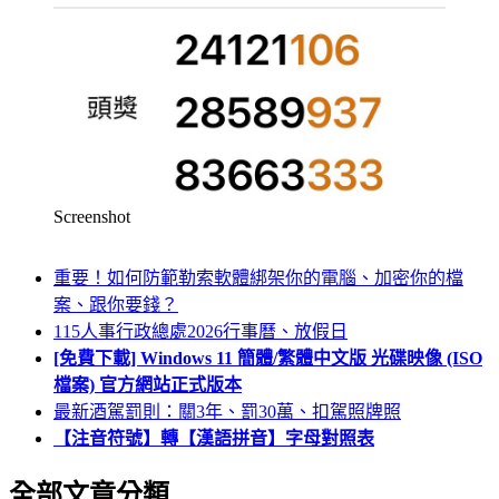
Screenshot
重要！如何防範勒索軟體綁架你的電腦、加密你的檔
案、跟你要錢？
115人事行政總處2026行事曆、放假日
[免費下載] Windows 11 簡體/繁體中文版 光碟映像 (ISO
檔案) 官方網站正式版本
最新酒駕罰則：關3年、罰30萬、扣駕照牌照
【注音符號】轉【漢語拼音】字母對照表
全部文章分類