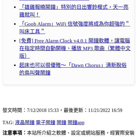
「雄雞報曉鬧鐘」特別的日出響鈴模式，天一亮
雞就叫！
「Goob Alarm」WiFi 信號強度將成為你超強的＂
叫床工具＂
[免費] Free Alarm Clock v4.0.1 鬧鐘軟體，讓電腦
在指定時間自動開機、播放 MP3 歌曲（繁體中文
版）
起床也可以很優雅～「Dawn Chorus」清新脫俗
的鳥叫聲鬧鐘
發文時間：7/12/2018 15:33，最後更新：11/21/2022 16:59
TAG:
液晶鬧鐘
電子鬧鐘
鬧鐘
鬧鐘app
注意事項：
本站所介紹之軟體、設定或網站服務，經實際安裝