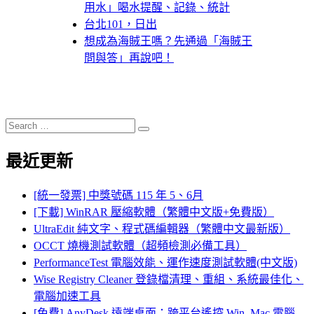
用水」喝水提醒、記錄、統計
台北101，日出
想成為海賊王嗎？先通過「海賊王
問與答」再說吧！
Search
Search
for:
最近更新
[統一發票] 中獎號碼 115 年 5、6月
[下載] WinRAR 壓縮軟體（繁體中文版+免費版）
UltraEdit 純文字、程式碼編輯器（繁體中文最新版）
OCCT 燒機測試軟體（超頻檢測必備工具）
PerformanceTest 電腦效能、運作速度測試軟體(中文版)
Wise Registry Cleaner 登錄檔清理、重組、系統最佳化、
電腦加速工具
[免費] AnyDesk 遠端桌面：跨平台遙控 Win, Mac 電腦