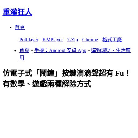
重灌狂人
Menu
Skip
首頁
to
content
PotPlayer
KMPlayer
7-Zip
Chrome
格式工廠
首頁
»
手機：Android 安卓 App
»
購物理財、生活應
用
仿電子式「鬧鐘」按鍵滴滴聲超有 Fu！
有數學、遊戲兩種解除方式