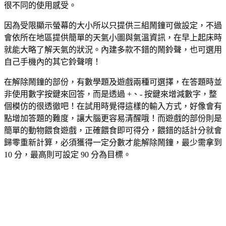
很不同的使用感受。
因為受限顯示螢幕的大小所以只提供三組鬧鐘可做設定，不過
會依所在地區提供簡單的天氣小圖與氣溫資訊，在早上起床時
就能大略了解天氣的狀況。內建多款不錯的鬧鈴聲，也可選用
自己手機內的其它鈴聲唷！
在解除鬧鐘的部份，有數學題及遊戲兩種可選擇，在答題時並
非使用數字按鍵來回答，而是透過 +、- 按鍵來增減數字，整
個模仿的很透徹吧！在試用時覺得這樣的輸入方式，好像會有
點增加答題的難度，讓大腦更容易清醒哦！而遊戲的部份則是
簡單的動物餵食遊戲，正確餵食即可得分，餵錯的話計分就會
歸零重新計算，必須獲得一定分數才能解除鬧鐘，最少需拿到
10 分，最高則可設定 90 分為目標。