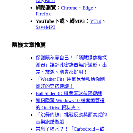
AnyBurn
網路瀏覽：
Chrome
、
Edge
、
Firefox
YouTube下載、轉MP3：
YT1s
、
SaveMP3
隨機文章推薦
保護隱私靠自己！「隱藏攝像機探
測器」讓針孔密錄器無所遁形，出
差、旅遊、幽會都好用！
「Weather Fi‪t‬」用氣象預報給你剛
剛好的穿搭建議！
Ball Slider 3D 機關滾球益智遊戲
如何隱藏 Windows 10 檔案總管裡
的 OneDrive 資料夾？
「跳舞的線」挑戰反應與節奏感的
音樂跑酷遊戲
常忘了喝水？！「Carbodroid – 飲