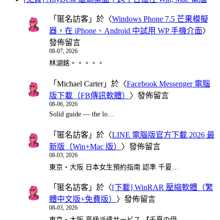
「
匿名訪客
」於〈
Windows Phone 7.5 芒果模擬
器，在 iPhone、Android 中試用 WP 手機介面
〉
發佈留言
08-07, 2026
林湖銘。。。。。
「
Michael Carter
」於〈
Facebook Messenger 電腦
版下載（FB傳訊軟體）
〉發佈留言
08-06, 2026
Solid guide — the lo…
「
匿名訪客
」於〈
LINE 電腦版官方下載 2026 最
新版（Win+Mac 版）
〉發佈留言
08-03, 2026
東京・大阪 日本女生預約指南 認準 千夏…
「
匿名訪客
」於〈
[下載] WinRAR 壓縮軟體（繁
體中文版+免費版）
〉發佈留言
08-03, 2026
東京・大阪 高級派遣サービス 【千夏の伊…