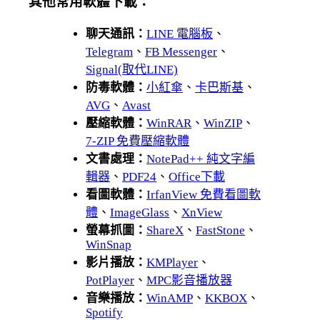
其他常用軟體下載：
聊天通訊：
LINE 電腦板
、
Telegram
、
FB Messenger
、
Signal(取代LINE)
防毒軟體：
小紅傘
、
卡巴斯基
、
AVG
、
Avast
壓縮軟體：
WinRAR
、
WinZIP
、
7-ZIP 免費壓縮軟體
文書處理：
NotePad++ 純文字編
輯器
、
PDF24
、
Office下載
看圖軟體：
IrfanView 免費看圖軟
體
、
ImageGlass
、
XnView
螢幕抓圖：
ShareX
、
FastStone
、
WinSnap
影片播放：
KMPlayer
、
PotPlayer
、
MPC影音播放器
音樂播放：
WinAMP
、
KKBOX
、
Spotify