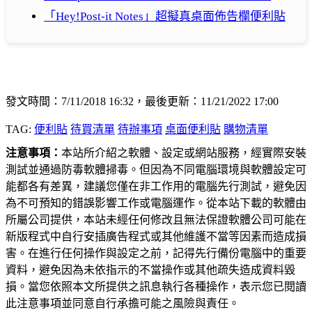
「Hey!Post-it Notes」超擬真桌面佈告欄便利貼
發文時間：7/11/2018 16:32，最後更新：11/21/2022 17:00
TAG:
便利貼
待買清單
待辦事項
桌面便利貼
購物清單
注意事項：
本站所介紹之軟體、設定或網站服務，經實際安裝
測試並通過防毒軟體掃毒。但因為不同電腦環境與軟體設定可
能都各有差異，建議您僅在非工作用的電腦先行測試，避免因
為不可預知的錯誤影響工作或電腦運作。從本站下載的軟體由
所屬公司提供，本站未經任何修改且無法保證軟體公司可能在
新版程式中自行安插廣告程式或其他維護不當等因素而造成損
害。在進行任何操作與設定之前，記得先行備份電腦中的重要
資料，避免因為未依指示的不當操作或其他疏失造成資料毀
損。當您依照本文所提供之訊息執行各種操作，表示您已閱讀
此注意事項並同意自行承擔可能之風險與責任。