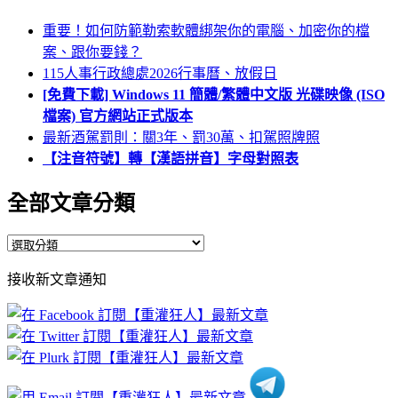
重要！如何防範勒索軟體綁架你的電腦、加密你的檔
案、跟你要錢？
115人事行政總處2026行事曆、放假日
[免費下載] Windows 11 簡體/繁體中文版 光碟映像 (ISO
檔案) 官方網站正式版本
最新酒駕罰則：關3年、罰30萬、扣駕照牌照
【注音符號】轉【漢語拼音】字母對照表
全部文章分類
全
部
接收新文章通知
文
章
分
類