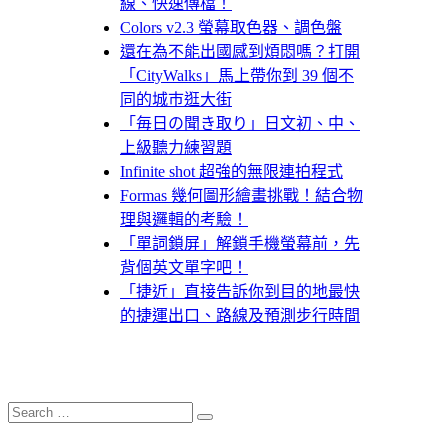
線、快速傳檔！
Colors v2.3 螢幕取色器、調色盤
還在為不能出國感到煩悶嗎？打開
「CityWalks」馬上帶你到 39 個不
同的城巿逛大街
「毎日の聞き取り」日文初、中、
上級聽力練習題
Infinite shot 超強的無限連拍程式
Formas 幾何圖形繪畫挑戰！結合物
理與邏輯的考驗！
「單詞鎖屏」解鎖手機螢幕前，先
背個英文單字吧！
「捷近」直接告訴你到目的地最快
的捷運出口、路線及預測步行時間
Search
Search
for: