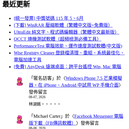
最近更新
[統一發票] 中獎號碼 115 年 5、6月
[下載] WinRAR 壓縮軟體（繁體中文版+免費版）
UltraEdit 純文字、程式碼編輯器（繁體中文最新版）
OCCT 燒機測試軟體（超頻檢測必備工具）
PerformanceTest 電腦效能、運作速度測試軟體(中文版)
Wise Registry Cleaner 登錄檔清理、重組、系統最佳化、
電腦加速工具
[免費] AnyDesk 遠端桌面：跨平台遙控 Win, Mac 電腦
「
匿名訪客
」於〈
Windows Phone 7.5 芒果模擬
器，在 iPhone、Android 中試用 WP 手機介面
〉
發佈留言
08-07, 2026
林湖銘。。。。。
「
Michael Carter
」於〈
Facebook Messenger 電腦
版下載（FB傳訊軟體）
〉發佈留言
08-06, 2026