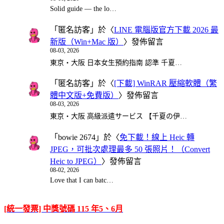
Solid guide — the lo…
「
匿名訪客
」於〈
LINE 電腦版官方下載 2026 最
新版（Win+Mac 版）
〉發佈留言
08-03, 2026
東京・大阪 日本女生預約指南 認準 千夏…
「
匿名訪客
」於〈
[下載] WinRAR 壓縮軟體（繁
體中文版+免費版）
〉發佈留言
08-03, 2026
東京・大阪 高級派遣サービス 【千夏の伊…
「
bowie 2674
」於〈
免下載！線上 Heic 轉
JPEG，可批次處理最多 50 張照片！（Convert
Heic to JPEG）
〉發佈留言
08-02, 2026
Love that I can batc…
[統一發票] 中獎號碼 115 年5、6月