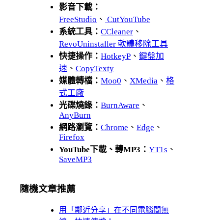
影音下載：
FreeStudio
、
CutYouTube
系統工具：
CCleaner
、
RevoUninstaller 軟體移除工具
快捷操作：
HotkeyP
、
鍵盤加
速
、
CopyTexty
媒體轉檔：
Moo0
、
XMedia
、
格
式工廠
光碟燒錄：
BurnAware
、
AnyBurn
網路瀏覽：
Chrome
、
Edge
、
Firefox
YouTube下載、轉MP3：
YT1s
、
SaveMP3
隨機文章推薦
用「鄰近分享」在不同電腦間無