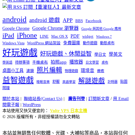
android
android 遊戲
APP
BBS
Facebook
Google Chrome 瀏覽器
Google Chrome
Google 與其他 Google 應用
iPhone
iPad
PDF
widget
LINE
Mac OS X
Windows 7
免費圖庫
Windows Vista
WordPress 網站架設
動作遊戲
動態桌布
好玩遊戲
好玩遊戲、休閒益智
學英文
學日文
播放器
拍照app
待辦事項
手機桌布
學英語
日文學習
桌布
照片編輯
桌面小工具
環境音
濾鏡
療癒
物理遊戲
益智遊戲
解謎遊戲
舒壓
貼圖
計時器
睡眠音樂
英語學習
鬧鐘
關於本站
|
聯絡站長(Contact Us)
|
廣告刊登
|
訂閱新文章
/
用 Email
閱電子報
|
WordPress
本站使用又快又便宜的：
Vultr VPS 日本主機
© 2026 版權所有，非經授權請勿全文轉貼
本站並無銷售任何軟體、光碟、大補帖等商品，本站與任何