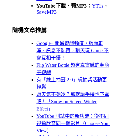
YouTube下載、轉MP3：
YT1s
、
SaveMP3
隨機文章推薦
Google+ 開通遊戲頻道，版面乾
淨、訊息不亂竄，聊天玩 Game 不
會互相干擾！
Flip Water Bottle 超有真實感的翻瓶
子遊戲
有「線上抽籤 2.0」玩抽獎活動更
輕鬆
嫌天氣不夠冷？那就讓手機也下雪
吧！「Snow on Screen Winter
Effect」
YouTube 測試中的新功能：從不同
視角欣賞同一個影片（Choose Your
View）