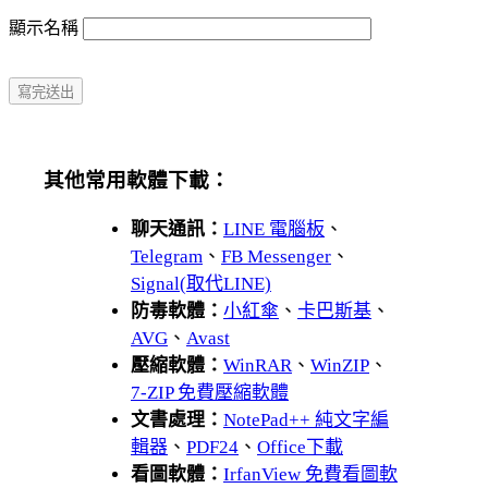
顯示名稱
其他常用軟體下載：
聊天通訊：
LINE 電腦板
、
Telegram
、
FB Messenger
、
Signal(取代LINE)
防毒軟體：
小紅傘
、
卡巴斯基
、
AVG
、
Avast
壓縮軟體：
WinRAR
、
WinZIP
、
7-ZIP 免費壓縮軟體
文書處理：
NotePad++ 純文字編
輯器
、
PDF24
、
Office下載
看圖軟體：
IrfanView 免費看圖軟