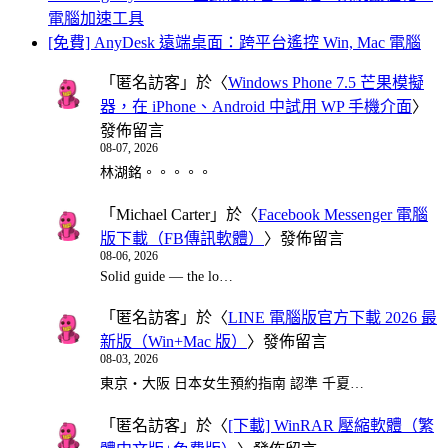
電腦加速工具
[免費] AnyDesk 遠端桌面：跨平台遙控 Win, Mac 電腦
「
匿名訪客
」於〈
Windows Phone 7.5 芒果模擬
器，在 iPhone、Android 中試用 WP 手機介面
〉
發佈留言
08-07, 2026
林湖銘。。。。。
「
Michael Carter
」於〈
Facebook Messenger 電腦
版下載（FB傳訊軟體）
〉發佈留言
08-06, 2026
Solid guide — the lo…
「
匿名訪客
」於〈
LINE 電腦版官方下載 2026 最
新版（Win+Mac 版）
〉發佈留言
08-03, 2026
東京・大阪 日本女生預約指南 認準 千夏…
「
匿名訪客
」於〈
[下載] WinRAR 壓縮軟體（繁