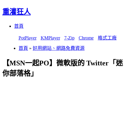
重灌狂人
Menu
Skip
首頁
to
content
PotPlayer
KMPlayer
7-Zip
Chrome
格式工廠
首頁
»
好用網站、網路免費資源
【MSN一起PO】微軟版的 Twitter「迷
你部落格」