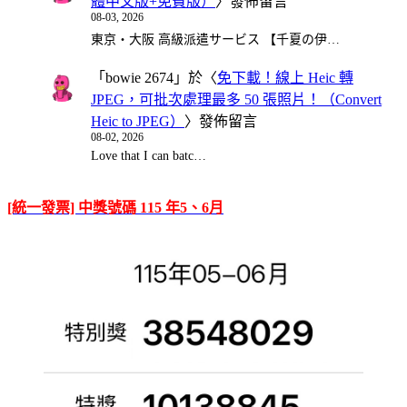
體中文版+免費版）
〉發佈留言
08-03, 2026
東京・大阪 高級派遣サービス 【千夏の伊…
「
bowie 2674
」於〈
免下載！線上 Heic 轉
JPEG，可批次處理最多 50 張照片！（Convert
Heic to JPEG）
〉發佈留言
08-02, 2026
Love that I can batc…
[統一發票] 中獎號碼 115 年5、6月