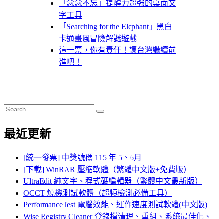
「念念不忘」提醒力超強的桌面文
字工具
「Searching for the Elephant」黑白
卡通畫風冒險解謎遊戲
這一票，你有責任！讓台灣繼續前
進吧！
Search
Search
for:
最近更新
[統一發票] 中獎號碼 115 年 5、6月
[下載] WinRAR 壓縮軟體（繁體中文版+免費版）
UltraEdit 純文字、程式碼編輯器（繁體中文最新版）
OCCT 燒機測試軟體（超頻檢測必備工具）
PerformanceTest 電腦效能、運作速度測試軟體(中文版)
Wise Registry Cleaner 登錄檔清理、重組、系統最佳化、