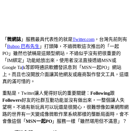
「
微網誌
」服務最具代表性的就是
Twitter.com
，台灣先前則有
「
Buboo 巴布先生
」打頭陣，不過微軟這次推出的「一起
PO」雖然也號稱是這類型網站，不過似乎沒有把很重要的
「IM綁定」功能給放出來，使用者沒法直接透過MSN或
Google Ta
l
k等即時通訊軟體發訊息到「MSN一起PO」網站
上。而且也沒開放介面讓其他網友或廠商製作發文工具，這還
真的滿可惜的。
重點是，Twitter讓人覺得好玩的重要關鍵：
Following
跟
Followers
好友的社群互動功能並沒有做出來，一整個讓人失
望啊。不過有新玩具可以玩還是很開心，很難想像如果網際網
路的世界有一天變成像微軟作業系統那樣的壟斷局面時，會不
會像這個「
MSN一起PO
」服務一樣「雖然堪用但不滿意」？