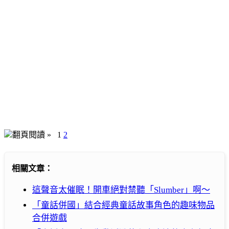
翻頁閱讀 »
1
2
相關文章：
這聲音太催眠！開車絕對禁聽「Slumber」啊～
「童話併國」結合經典童話故事角色的趣味物品
合併遊戲