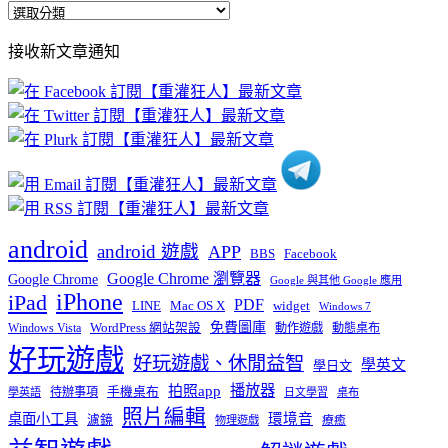
全
部
接收新文章通知
文
章
分
類
android
android 遊戲
APP
BBS
Facebook
Google Chrome 瀏覽器
Google Chrome
Google 與其他 Google 應用
iPhone
iPad
PDF
widget
LINE
Mac OS X
Windows 7
免費圖庫
Windows Vista
WordPress 網站架設
動作遊戲
動態桌布
好玩遊戲
好玩遊戲、休閒益智
學英文
學日文
播放器
拍照app
待辦事項
手機桌布
學英語
日文學習
桌布
照片編輯
桌面小工具
環境音
濾鏡
療癒
物理遊戲