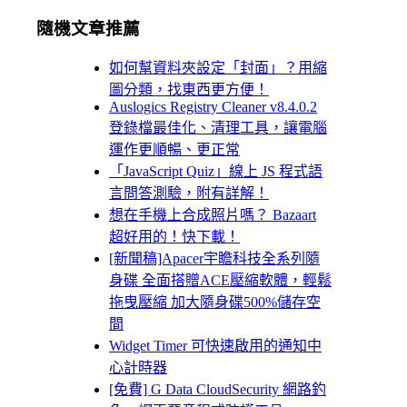
隨機文章推薦
如何幫資料夾設定「封面」？用縮
圖分類，找東西更方便！
Auslogics Registry Cleaner v8.4.0.2
登錄檔最佳化、清理工具，讓電腦
運作更順暢、更正常
「JavaScript Quiz」線上 JS 程式語
言問答測驗，附有詳解！
想在手機上合成照片嗎？ Bazaart
超好用的！快下載！
[新聞稿]Apacer宇瞻科技全系列隨
身碟 全面搭贈ACE壓縮軟體，輕鬆
拖曳壓縮 加大隨身碟500%儲存空
間
Widget Timer 可快速啟用的通知中
心計時器
[免費] G Data CloudSecurity 網路釣