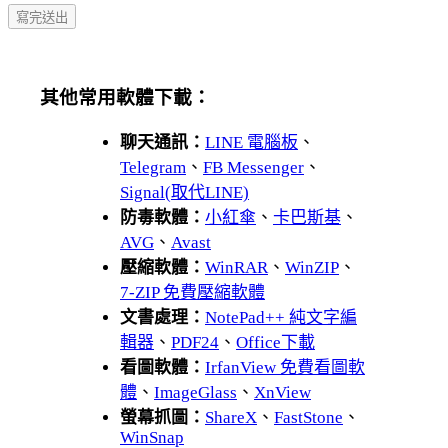
其他常用軟體下載：
聊天通訊：
LINE 電腦板
、
Telegram
、
FB Messenger
、
Signal(取代LINE)
防毒軟體：
小紅傘
、
卡巴斯基
、
AVG
、
Avast
壓縮軟體：
WinRAR
、
WinZIP
、
7-ZIP 免費壓縮軟體
文書處理：
NotePad++ 純文字編
輯器
、
PDF24
、
Office下載
看圖軟體：
IrfanView 免費看圖軟
體
、
ImageGlass
、
XnView
螢幕抓圖：
ShareX
、
FastStone
、
WinSnap