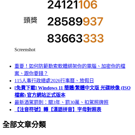
Screenshot
重要！如何防範勒索軟體綁架你的電腦、加密你的檔
案、跟你要錢？
115人事行政總處2026行事曆、放假日
[免費下載] Windows 11 簡體/繁體中文版 光碟映像 (ISO
檔案) 官方網站正式版本
最新酒駕罰則：關3年、罰30萬、扣駕照牌照
【注音符號】轉【漢語拼音】字母對照表
全部文章分類