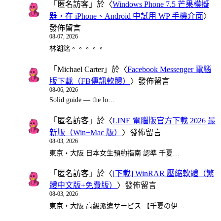
「
匿名訪客
」於〈
Windows Phone 7.5 芒果模擬
器，在 iPhone、Android 中試用 WP 手機介面
〉
發佈留言
08-07, 2026
林湖銘。。。。。
「
Michael Carter
」於〈
Facebook Messenger 電腦
版下載（FB傳訊軟體）
〉發佈留言
08-06, 2026
Solid guide — the lo…
「
匿名訪客
」於〈
LINE 電腦版官方下載 2026 最
新版（Win+Mac 版）
〉發佈留言
08-03, 2026
東京・大阪 日本女生預約指南 認準 千夏…
「
匿名訪客
」於〈
[下載] WinRAR 壓縮軟體（繁
體中文版+免費版）
〉發佈留言
08-03, 2026
東京・大阪 高級派遣サービス 【千夏の伊…