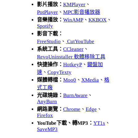
影片播放：
KMPlayer
、
PotPlayer
、
MPC影音播放器
音樂播放：
WinAMP
、
KKBOX
、
Spotify
影音下載：
FreeStudio
、
CutYouTube
系統工具：
CCleaner
、
RevoUninstaller 軟體移除工具
快捷操作：
HotkeyP
、
鍵盤加
速
、
CopyTexty
媒體轉檔：
Moo0
、
XMedia
、
格
式工廠
光碟燒錄：
BurnAware
、
AnyBurn
網路瀏覽：
Chrome
、
Edge
、
Firefox
YouTube下載、轉MP3：
YT1s
、
SaveMP3