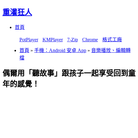
重灌狂人
Menu
Skip
首頁
to
content
PotPlayer
KMPlayer
7-Zip
Chrome
格式工廠
首頁
»
手機：Android 安卓 App
»
音樂播放、編輯轉
檔
偶爾用「聽故事」跟孩子一起享受回到童
年的感覺！