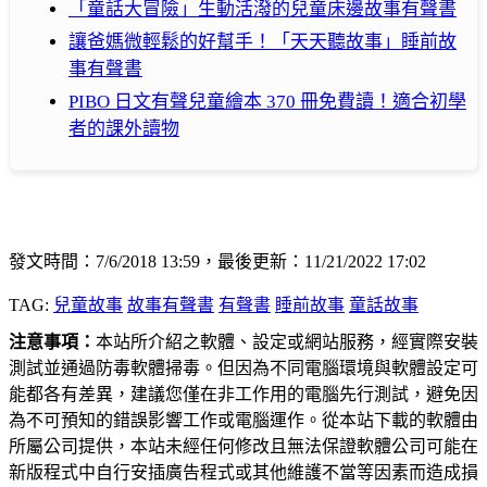
「童話大冒險」生動活潑的兒童床邊故事有聲書
讓爸媽微輕鬆的好幫手！「天天聽故事」睡前故
事有聲書
PIBO 日文有聲兒童繪本 370 冊免費讀！適合初學
者的課外讀物
發文時間：7/6/2018 13:59，最後更新：11/21/2022 17:02
TAG:
兒童故事
故事有聲書
有聲書
睡前故事
童話故事
注意事項：
本站所介紹之軟體、設定或網站服務，經實際安裝
測試並通過防毒軟體掃毒。但因為不同電腦環境與軟體設定可
能都各有差異，建議您僅在非工作用的電腦先行測試，避免因
為不可預知的錯誤影響工作或電腦運作。從本站下載的軟體由
所屬公司提供，本站未經任何修改且無法保證軟體公司可能在
新版程式中自行安插廣告程式或其他維護不當等因素而造成損