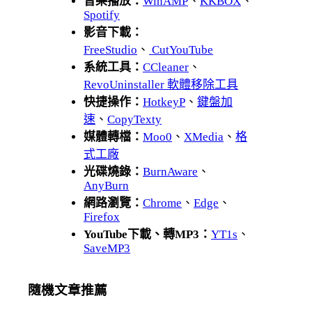
音樂播放：
WinAMP
、
KKBOX
、
Spotify
影音下載：
FreeStudio
、
CutYouTube
系統工具：
CCleaner
、
RevoUninstaller 軟體移除工具
快捷操作：
HotkeyP
、
鍵盤加
速
、
CopyTexty
媒體轉檔：
Moo0
、
XMedia
、
格
式工廠
光碟燒錄：
BurnAware
、
AnyBurn
網路瀏覽：
Chrome
、
Edge
、
Firefox
YouTube下載、轉MP3：
YT1s
、
SaveMP3
隨機文章推薦