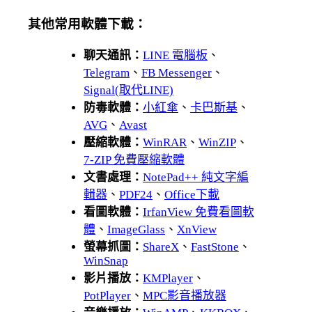
其他常用軟體下載：
聊天通訊：
LINE 電腦板
、
Telegram
、
FB Messenger
、
Signal(取代LINE)
防毒軟體：
小紅傘
、
卡巴斯基
、
AVG
、
Avast
壓縮軟體：
WinRAR
、
WinZIP
、
7-ZIP 免費壓縮軟體
文書處理：
NotePad++ 純文字編
輯器
、
PDF24
、
Office下載
看圖軟體：
IrfanView 免費看圖軟
體
、
ImageGlass
、
XnView
螢幕抓圖：
ShareX
、
FastStone
、
WinSnap
影片播放：
KMPlayer
、
PotPlayer
、
MPC影音播放器