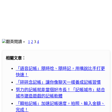
翻頁閱讀 »
1
2
3
4
相關文章：
「語音記帳」隨時唸、隨時記，用嘴說比手打更
快速！
「碎碎念記帳」讓你像聊天一樣養成記帳習慣
努力的記帳就能當個好市長！「記帳城市」結合
城市建造遊戲的記帳軟體
「瞬拍記帳」加速記帳速度，拍照、輸入金額、
完成！