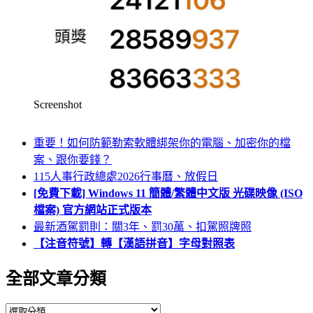
Screenshot
重要！如何防範勒索軟體綁架你的電腦、加密你的檔
案、跟你要錢？
115人事行政總處2026行事曆、放假日
[免費下載] Windows 11 簡體/繁體中文版 光碟映像 (ISO
檔案) 官方網站正式版本
最新酒駕罰則：關3年、罰30萬、扣駕照牌照
【注音符號】轉【漢語拼音】字母對照表
全部文章分類
全