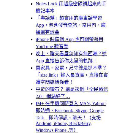
Notes Lock 用超級密碼鎖起來的手
機記事本
「粵語幫」超實用的廣東話學習
App，包含發音查詢、常用句、廣
播還有歌曲
iPhone 裝這個 App 也可關螢幕用
YouTube 聽音樂
晚上、陰天看屋怎知有無西曬？這
App 直接告訴你太陽的軌跡！
買家具、家電，尺寸總是抓不準？
「size.link」輸入長寬高，直接在實
體空間擺給你看！
中肯的鑽石？ 還是來個「全民徵信
2.0」網站好了…
IM+ 在手機同時登入 MSN, Yahoo!
即時通、Facebook, Skype, Google
Talk…即時傳訊、聊天！（支援
Android, iPhone, BlackBerry,
Windows Phone..等）