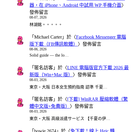
器，在 iPhone、Android 中試用 WP 手機介面
〉
發佈留言
08-07, 2026
林湖銘。。。。。
「
Michael Carter
」於〈
Facebook Messenger 電腦
版下載（FB傳訊軟體）
〉發佈留言
08-06, 2026
Solid guide — the lo…
「
匿名訪客
」於〈
LINE 電腦版官方下載 2026 最
新版（Win+Mac 版）
〉發佈留言
08-03, 2026
東京・大阪 日本女生預約指南 認準 千夏…
「
匿名訪客
」於〈
[下載] WinRAR 壓縮軟體（繁
體中文版+免費版）
〉發佈留言
08-03, 2026
東京・大阪 高級派遣サービス 【千夏の伊…
「
bowie 2674
」於〈
免下載！線上 Heic 轉