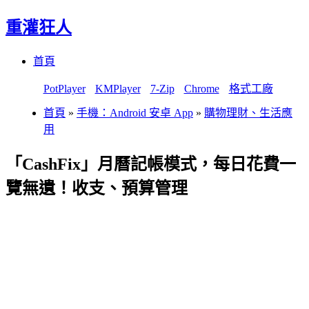
重灌狂人
Menu
Skip
首頁
to
content
PotPlayer
KMPlayer
7-Zip
Chrome
格式工廠
首頁
»
手機：Android 安卓 App
»
購物理財、生活應
用
「CashFix」月曆記帳模式，每日花費一
覽無遺！收支、預算管理