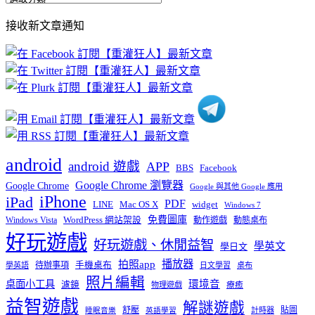
部
接收新文章通知
文
章
分
類
android
android 遊戲
APP
BBS
Facebook
Google Chrome 瀏覽器
Google Chrome
Google 與其他 Google 應用
iPhone
iPad
PDF
widget
LINE
Mac OS X
Windows 7
免費圖庫
Windows Vista
WordPress 網站架設
動作遊戲
動態桌布
好玩遊戲
好玩遊戲、休閒益智
學英文
學日文
播放器
拍照app
待辦事項
手機桌布
學英語
日文學習
桌布
照片編輯
桌面小工具
環境音
濾鏡
療癒
物理遊戲
益智遊戲
解謎遊戲
舒壓
貼圖
計時器
睡眠音樂
英語學習