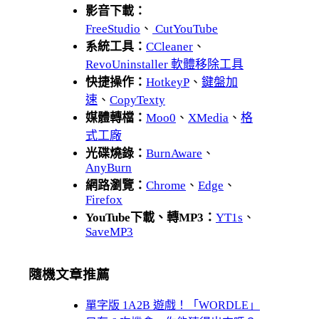
影音下載：
FreeStudio
、
CutYouTube
系統工具：
CCleaner
、
RevoUninstaller 軟體移除工具
快捷操作：
HotkeyP
、
鍵盤加
速
、
CopyTexty
媒體轉檔：
Moo0
、
XMedia
、
格
式工廠
光碟燒錄：
BurnAware
、
AnyBurn
網路瀏覽：
Chrome
、
Edge
、
Firefox
YouTube下載、轉MP3：
YT1s
、
SaveMP3
隨機文章推薦
單字版 1A2B 遊戲！「WORDLE」