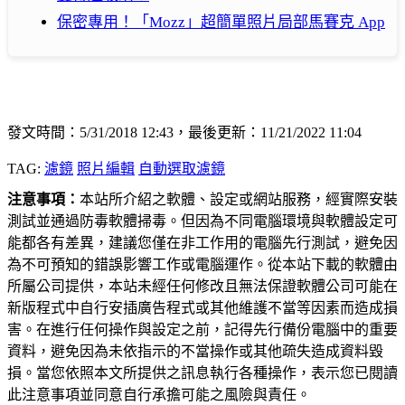
保密專用！「Mozz」超簡單照片局部馬賽克 App
發文時間：5/31/2018 12:43，最後更新：11/21/2022 11:04
TAG:
濾鏡
照片編輯
自動選取濾鏡
注意事項：
本站所介紹之軟體、設定或網站服務，經實際安裝
測試並通過防毒軟體掃毒。但因為不同電腦環境與軟體設定可
能都各有差異，建議您僅在非工作用的電腦先行測試，避免因
為不可預知的錯誤影響工作或電腦運作。從本站下載的軟體由
所屬公司提供，本站未經任何修改且無法保證軟體公司可能在
新版程式中自行安插廣告程式或其他維護不當等因素而造成損
害。在進行任何操作與設定之前，記得先行備份電腦中的重要
資料，避免因為未依指示的不當操作或其他疏失造成資料毀
損。當您依照本文所提供之訊息執行各種操作，表示您已閱讀
此注意事項並同意自行承擔可能之風險與責任。