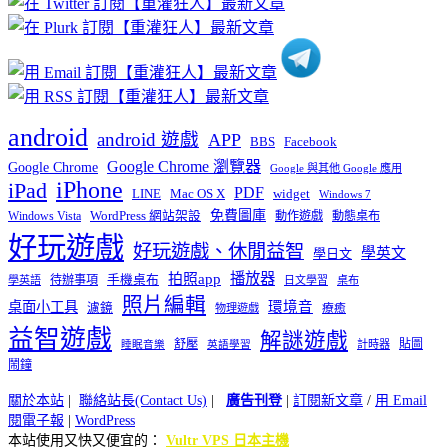
類
android
android 遊戲
APP
BBS
Facebook
Google Chrome 瀏覽器
Google Chrome
Google 與其他 Google 應用
iPhone
iPad
PDF
widget
LINE
Mac OS X
Windows 7
免費圖庫
Windows Vista
WordPress 網站架設
動作遊戲
動態桌布
好玩遊戲
好玩遊戲、休閒益智
學英文
學日文
播放器
拍照app
待辦事項
手機桌布
學英語
日文學習
桌布
照片編輯
桌面小工具
環境音
濾鏡
療癒
物理遊戲
益智遊戲
解謎遊戲
舒壓
貼圖
計時器
睡眠音樂
英語學習
鬧鐘
關於本站
|
聯絡站長(Contact Us)
|
廣告刊登
|
訂閱新文章
/
用 Email
閱電子報
|
WordPress
本站使用又快又便宜的：
Vultr VPS 日本主機