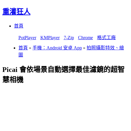
重灌狂人
Menu
Skip
首頁
to
content
PotPlayer
KMPlayer
7-Zip
Chrome
格式工廠
首頁
»
手機：Android 安卓 App
»
拍照攝影特效、繪
圖
Picai 會依場景自動選擇最佳濾鏡的超智
慧相機