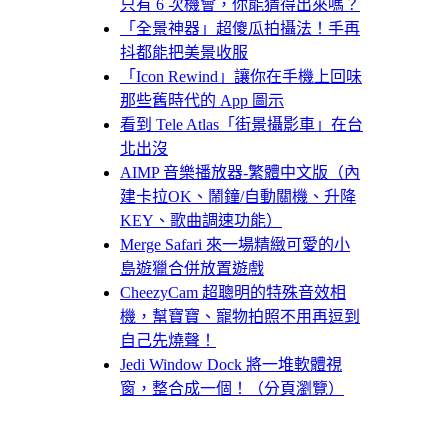
只有 6 次機會，你能猜得出來嗎？
「全景神器」超傻瓜拍攝法！手再
抖都能把美景收服
「Icon Rewind」讓你在手機上回味
那些舊時代的 App 圖示
看到 Tele Atlas「街景攝影車」在台
北出沒
AIMP 音樂播放器-繁體中文版（內
建卡拉OK、鬧鐘/自動關機、升降
KEY、歌曲調速功能）
Merge Safari 來一場精緻可愛的小
島遊獵合併放置遊戲
CheezyCam 超聰明的特殊音效相
機，幫寶寶、寵物拍照不用再逗到
自己先燒聲！
Jedi Window Dock 將一堆軟體視
窗，整合成一個！（分頁瀏覽）