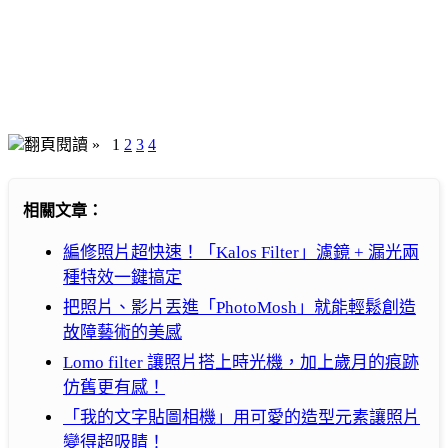
翻頁閱讀 »
1
2
3
4
相關文章：
編修照片超快速！「Kalos Filter」濾鏡 + 漏光兩
種特效一鍵搞定
把照片、影片丟進「PhotoMosh」就能輕鬆創造
故障藝術的美感
Lomo filter 讓照片搭上時光機，加上歲月的痕跡
仿舊更有感！
「我的文字貼圖相機」用可愛的造型元素讓照片
變得超吸睛！