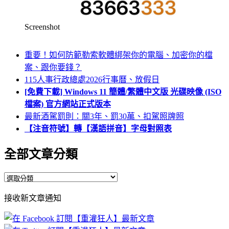
Screenshot
重要！如何防範勒索軟體綁架你的電腦、加密你的檔
案、跟你要錢？
115人事行政總處2026行事曆、放假日
[免費下載] Windows 11 簡體/繁體中文版 光碟映像 (ISO
檔案) 官方網站正式版本
最新酒駕罰則：關3年、罰30萬、扣駕照牌照
【注音符號】轉【漢語拼音】字母對照表
全部文章分類
全
部
接收新文章通知
文
章
分