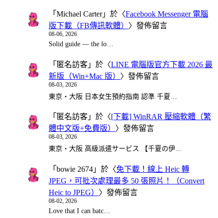
「
Michael Carter
」於〈
Facebook Messenger 電腦
版下載（FB傳訊軟體）
〉發佈留言
08-06, 2026
Solid guide — the lo…
「
匿名訪客
」於〈
LINE 電腦版官方下載 2026 最
新版（Win+Mac 版）
〉發佈留言
08-03, 2026
東京・大阪 日本女生預約指南 認準 千夏…
「
匿名訪客
」於〈
[下載] WinRAR 壓縮軟體（繁
體中文版+免費版）
〉發佈留言
08-03, 2026
東京・大阪 高級派遣サービス 【千夏の伊…
「
bowie 2674
」於〈
免下載！線上 Heic 轉
JPEG，可批次處理最多 50 張照片！（Convert
Heic to JPEG）
〉發佈留言
08-02, 2026
Love that I can batc…