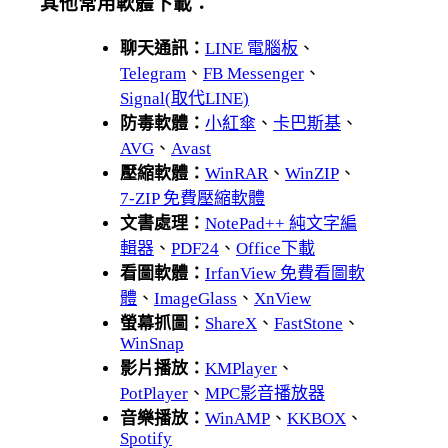
其他常用軟體下載：
聊天通訊：
LINE 電腦板
、
Telegram
、
FB Messenger
、
Signal(取代LINE)
防毒軟體：
小紅傘
、
卡巴斯基
、
AVG
、
Avast
壓縮軟體：
WinRAR
、
WinZIP
、
7-ZIP 免費壓縮軟體
文書處理：
NotePad++ 純文字編
輯器
、
PDF24
、
Office下載
看圖軟體：
IrfanView 免費看圖軟
體
、
ImageGlass
、
XnView
螢幕抓圖：
ShareX
、
FastStone
、
WinSnap
影片播放：
KMPlayer
、
PotPlayer
、
MPC影音播放器
音樂播放：
WinAMP
、
KKBOX
、
Spotify