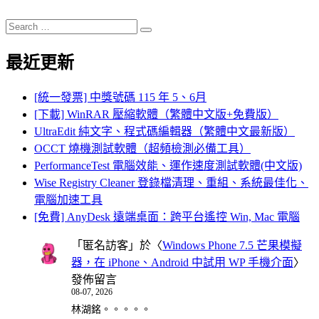
Search
Search
for:
最近更新
[統一發票] 中獎號碼 115 年 5、6月
[下載] WinRAR 壓縮軟體（繁體中文版+免費版）
UltraEdit 純文字、程式碼編輯器（繁體中文最新版）
OCCT 燒機測試軟體（超頻檢測必備工具）
PerformanceTest 電腦效能、運作速度測試軟體(中文版)
Wise Registry Cleaner 登錄檔清理、重組、系統最佳化、
電腦加速工具
[免費] AnyDesk 遠端桌面：跨平台遙控 Win, Mac 電腦
「
匿名訪客
」於〈
Windows Phone 7.5 芒果模擬
器，在 iPhone、Android 中試用 WP 手機介面
〉
發佈留言
08-07, 2026
林湖銘。。。。。