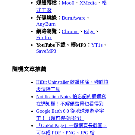
媒體轉檔：
Moo0
、
XMedia
、
格
式工廠
光碟燒錄：
BurnAware
、
AnyBurn
網路瀏覽：
Chrome
、
Edge
、
Firefox
YouTube下載、轉MP3：
YT1s
、
SaveMP3
隨機文章推薦
HiBit Uninstaller 軟體移除、殘餘垃
圾清除工具
Notification Notes 怕忘記的通通寫
在通知欄！不解鎖螢幕也看得到
Google Earth 6.0 從地球漫遊全宇
宙！（還可模擬飛行）
「GoFullPage」一鍵網頁長截圖，
可存成 PDF、PNG、JPG 檔