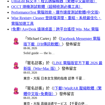
UltraEdit 純文字、程式碼編輯器（繁體中文最新版）
OCCT 燒機測試軟體（超頻檢測必備工具）
PerformanceTest 電腦效能、運作速度測試軟體(中文版)
Wise Registry Cleaner 登錄檔清理、重組、系統最佳化、
電腦加速工具
[免費] AnyDesk 遠端桌面：跨平台遙控 Win, Mac 電腦
「
Michael Carter
」於〈
Facebook Messenger 電腦
版下載（FB傳訊軟體）
〉發佈留言
08-06, 2026
Solid guide — the lo…
「
匿名訪客
」於〈
LINE 電腦版官方下載 2026 最
新版（Win+Mac 版）
〉發佈留言
08-03, 2026
東京・大阪 日本女生預約指南 認準 千夏…
「
匿名訪客
」於〈
[下載] WinRAR 壓縮軟體（繁
體中文版+免費版）
〉發佈留言
08-03, 2026
東京・大阪 高級派遣サービス 【千夏の伊…