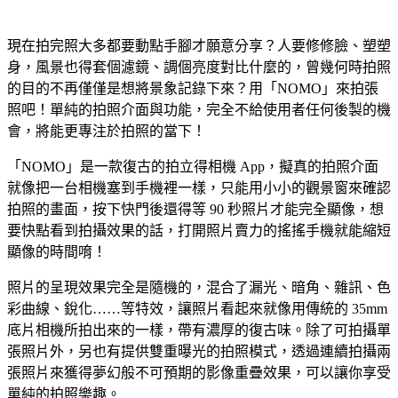
現在拍完照大多都要動點手腳才願意分享？人要修修臉、塑塑
身，風景也得套個濾鏡、調個亮度對比什麼的，曾幾何時拍照
的目的不再僅僅是想將景象記錄下來？用「NOMO」來拍張
照吧！單純的拍照介面與功能，完全不給使用者任何後製的機
會，將能更專注於拍照的當下！
「NOMO」是一款復古的拍立得相機 App，擬真的拍照介面
就像把一台相機塞到手機裡一樣，只能用小小的觀景窗來確認
拍照的畫面，按下快門後還得等 90 秒照片才能完全顯像，想
要快點看到拍攝效果的話，打開照片賣力的搖搖手機就能縮短
顯像的時間唷！
照片的呈現效果完全是隨機的，混合了漏光、暗角、雜訊、色
彩曲線、銳化……等特效，讓照片看起來就像用傳統的 35mm
底片相機所拍出來的一樣，帶有濃厚的復古味。除了可拍攝單
張照片外，另也有提供雙重曝光的拍照模式，透過連續拍攝兩
張照片來獲得夢幻般不可預期的影像重疊效果，可以讓你享受
單純的拍照樂趣。