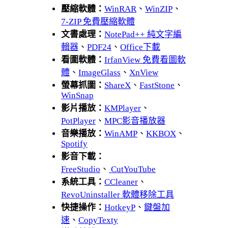
壓縮軟體：
WinRAR
、
WinZIP
、
7-ZIP 免費壓縮軟體
文書處理：
NotePad++ 純文字編
輯器
、
PDF24
、
Office下載
看圖軟體：
IrfanView 免費看圖軟
體
、
ImageGlass
、
XnView
螢幕抓圖：
ShareX
、
FastStone
、
WinSnap
影片播放：
KMPlayer
、
PotPlayer
、
MPC影音播放器
音樂播放：
WinAMP
、
KKBOX
、
Spotify
影音下載：
FreeStudio
、
CutYouTube
系統工具：
CCleaner
、
RevoUninstaller 軟體移除工具
快捷操作：
HotkeyP
、
鍵盤加
速
、
CopyTexty