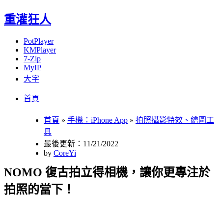
重灌狂人
PotPlayer
KMPlayer
7-Zip
MyIP
大字
Menu
Skip
首頁
to
content
首頁
»
手機：iPhone App
»
拍照攝影特效、繪圖工
具
最後更新：11/21/2022
by
CoreYi
NOMO 復古拍立得相機，讓你更專注於
拍照的當下！