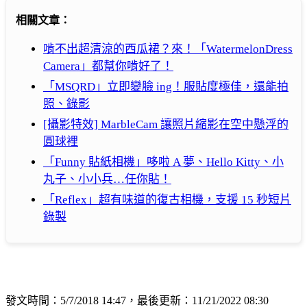
相關文章：
啃不出超清涼的西瓜裙？來！「WatermelonDress
Camera」都幫你啃好了！
「MSQRD」立即變臉 ing！服貼度極佳，還能拍
照、錄影
[攝影特效] MarbleCam 讓照片縮影在空中懸浮的
圓球裡
「Funny 貼紙相機」哆啦 A 夢、Hello Kitty、小
丸子、小小兵…任你貼！
「Reflex」超有味道的復古相機，支援 15 秒短片
錄製
發文時間：5/7/2018 14:47，最後更新：11/21/2022 08:30