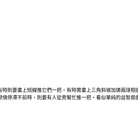
有時則要畫上短線推它們一把，有時需畫上三角斜坡加速兩球相
戀情停滯不前時，則要有人從旁幫忙推一把，看似單純的益智遊