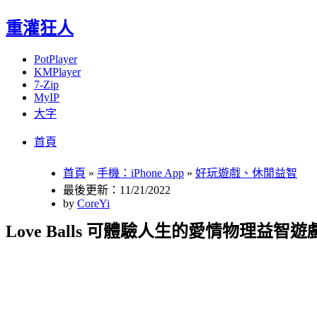
重灌狂人
PotPlayer
KMPlayer
7-Zip
MyIP
大字
Menu
Skip
首頁
to
content
首頁
»
手機：iPhone App
»
好玩遊戲、休閒益智
最後更新：11/21/2022
by
CoreYi
Love Balls 可體驗人生的愛情物理益智遊