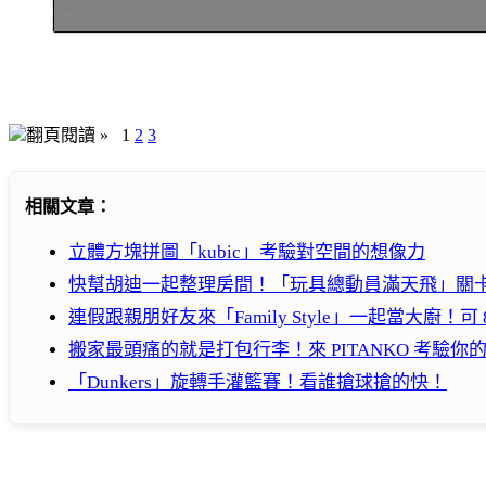
翻頁閱讀 »
1
2
3
相關文章：
立體方塊拼圖「kubic」考驗對空間的想像力
快幫胡迪一起整理房間！「玩具總動員滿天飛」關
連假跟親朋好友來「Family Style」一起當大廚！
搬家最頭痛的就是打包行李！來 PITANKO 考驗你
「Dunkers」旋轉手灌籃賽！看誰搶球搶的快！