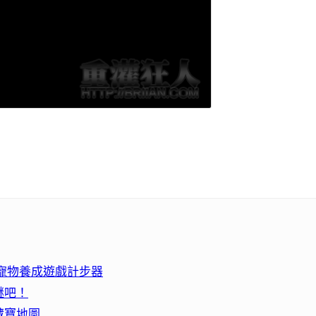
！寵物養成遊戲計步器
謎吧！
藏寶地圖