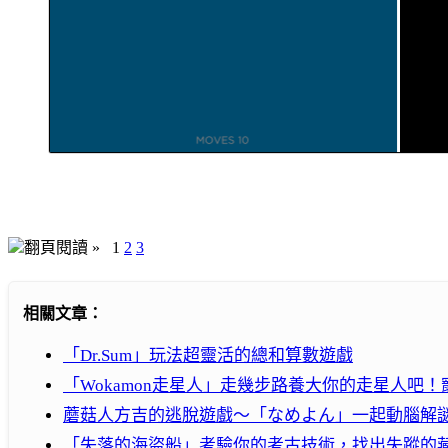
翻頁閱讀 »
1
2
3
相關文章：
「Dr.Sum」玩法超靈活的總和算數遊戲
「Wokamon走星人」走幾步路養大你的走星人吧
蘑菇人方吉的逃脫遊戲～「なめよん」一起動腦解
「失落的海盜船」考驗你的考古技術，找出失蹤的