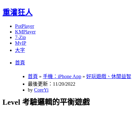
重灌狂人
PotPlayer
KMPlayer
7-Zip
MyIP
大字
Menu
Skip
首頁
to
content
首頁
»
手機：iPhone App
»
好玩遊戲、休閒益智
最後更新：11/20/2022
by
CoreYi
Level 考驗邏輯的平衡遊戲