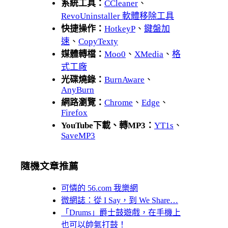
系統工具：
CCleaner
、
RevoUninstaller 軟體移除工具
快捷操作：
HotkeyP
、
鍵盤加
速
、
CopyTexty
媒體轉檔：
Moo0
、
XMedia
、
格
式工廠
光碟燒錄：
BurnAware
、
AnyBurn
網路瀏覽：
Chrome
、
Edge
、
Firefox
YouTube下載、轉MP3：
YT1s
、
SaveMP3
隨機文章推薦
可憐的 56.com 我樂網
微網誌：從 I Say，到 We Share…
「Drums」爵士鼓遊戲，在手機上
也可以帥氣打鼓！