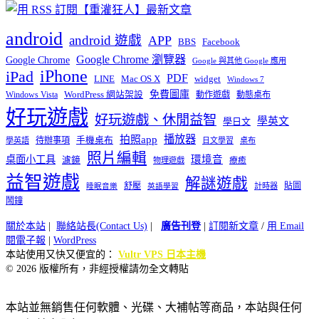
android
android 遊戲
APP
BBS
Facebook
Google Chrome 瀏覽器
Google Chrome
Google 與其他 Google 應用
iPhone
iPad
PDF
widget
LINE
Mac OS X
Windows 7
免費圖庫
Windows Vista
WordPress 網站架設
動作遊戲
動態桌布
好玩遊戲
好玩遊戲、休閒益智
學英文
學日文
播放器
拍照app
待辦事項
手機桌布
學英語
日文學習
桌布
照片編輯
桌面小工具
環境音
濾鏡
療癒
物理遊戲
益智遊戲
解謎遊戲
舒壓
貼圖
計時器
睡眠音樂
英語學習
鬧鐘
關於本站
|
聯絡站長(Contact Us)
|
廣告刊登
|
訂閱新文章
/
用 Email
閱電子報
|
WordPress
本站使用又快又便宜的：
Vultr VPS 日本主機
© 2026 版權所有，非經授權請勿全文轉貼
本站並無銷售任何軟體、光碟、大補帖等商品，本站與任何