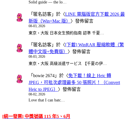
Solid guide — the lo…
「
匿名訪客
」於〈
LINE 電腦版官方下載 2026 最
新版（Win+Mac 版）
〉發佈留言
08-03, 2026
東京・大阪 日本女生預約指南 認準 千夏…
「
匿名訪客
」於〈
[下載] WinRAR 壓縮軟體（繁
體中文版+免費版）
〉發佈留言
08-03, 2026
東京・大阪 高級派遣サービス 【千夏の伊…
「
bowie 2674
」於〈
免下載！線上 Heic 轉
JPEG，可批次處理最多 50 張照片！（Convert
Heic to JPEG）
〉發佈留言
08-02, 2026
Love that I can batc…
[統一發票] 中獎號碼 115 年5、6月