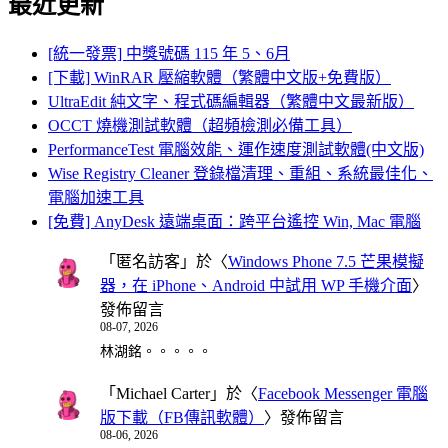
最近更新
[統一發票] 中獎號碼 115 年 5、6月
[下載] WinRAR 壓縮軟體（繁體中文版+免費版）
UltraEdit 純文字、程式碼編輯器（繁體中文最新版）
OCCT 燒機測試軟體（超頻檢測必備工具）
PerformanceTest 電腦效能、運作速度測試軟體(中文版)
Wise Registry Cleaner 登錄檔清理、重組、系統最佳化、
電腦加速工具
[免費] AnyDesk 遠端桌面：跨平台遙控 Win, Mac 電腦
「
匿名訪客
」於〈
Windows Phone 7.5 芒果模擬
器，在 iPhone、Android 中試用 WP 手機介面
〉
發佈留言
08-07, 2026
林湖銘。。。。。
「
Michael Carter
」於〈
Facebook Messenger 電腦
版下載（FB傳訊軟體）
〉發佈留言
08-06, 2026