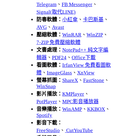
Telegram
、
FB Messenger
、
Signal(取代LINE)
防毒軟體：
小紅傘
、
卡巴斯基
、
AVG
、
Avast
壓縮軟體：
WinRAR
、
WinZIP
、
7-ZIP 免費壓縮軟體
文書處理：
NotePad++ 純文字編
輯器
、
PDF24
、
Office下載
看圖軟體：
IrfanView 免費看圖軟
體
、
ImageGlass
、
XnView
螢幕抓圖：
ShareX
、
FastStone
、
WinSnap
影片播放：
KMPlayer
、
PotPlayer
、
MPC影音播放器
音樂播放：
WinAMP
、
KKBOX
、
Spotify
影音下載：
FreeStudio
、
CutYouTube