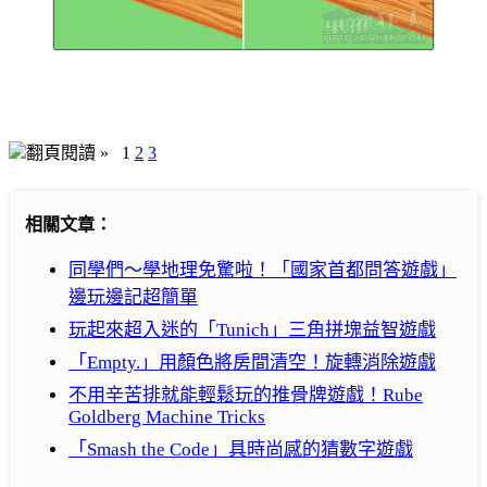
翻頁閱讀 »
1
2
3
相關文章：
同學們～學地理免驚啦！「國家首都問答遊戲」
邊玩邊記超簡單
玩起來超入迷的「Tunich」三角拼塊益智遊戲
「Empty.」用顏色將房間清空！旋轉消除遊戲
不用辛苦排就能輕鬆玩的推骨牌遊戲！Rube
Goldberg Machine Tricks
「Smash the Code」具時尚感的猜數字遊戲