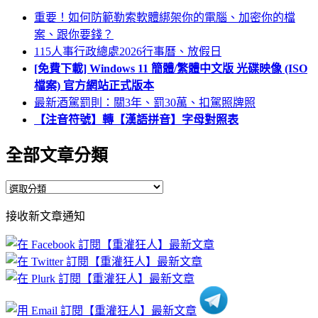
重要！如何防範勒索軟體綁架你的電腦、加密你的檔
案、跟你要錢？
115人事行政總處2026行事曆、放假日
[免費下載] Windows 11 簡體/繁體中文版 光碟映像 (ISO
檔案) 官方網站正式版本
最新酒駕罰則：關3年、罰30萬、扣駕照牌照
【注音符號】轉【漢語拼音】字母對照表
全部文章分類
全
部
接收新文章通知
文
章
分
類