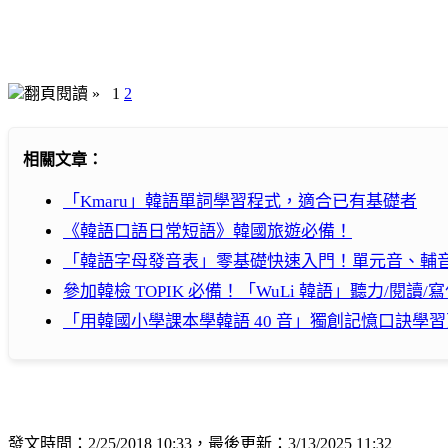
翻頁閱讀 »
1
2
相關文章：
「Kmaru」韓語單詞學習程式，適合已有基礎者
《韓語口語日常短語》韓國旅遊必備！
「韓語字母發音表」零基礎快速入門！單元音、輔
參加韓檢 TOPIK 必備！「WuLi 韓語」聽力/閱讀/
「用韓國小學課本學韓語 40 音」獨創記憶口訣學
發文時間：2/25/2018 10:33，最後更新：3/13/2025 11:32