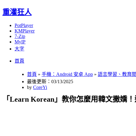
重灌狂人
PotPlayer
KMPlayer
7-Zip
MyIP
大字
Menu
Skip
首頁
to
content
首頁
»
手機：Android 安卓 App
»
語言學習、教育
最後更新：03/13/2025
by
CoreYi
「Learn Korean」教你怎麼用韓文撒