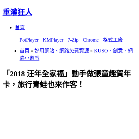
重灌狂人
Menu
Skip
首頁
to
content
PotPlayer
KMPlayer
7-Zip
Chrome
格式工廠
首頁
»
好用網站、網路免費資源
»
KUSO、創意、網
路小遊戲
「2018 汪年全家福」動手做張童趣賀年
卡，旅行青蛙也來作客！