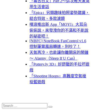
「毒舌日文」Part 2～這次教大家常
用生活會話
「Epica」另類趣味拍照姿勢建議，
結合特效、多款濾鏡
噗浪推出新 App「MOYI」大耳朵
偷偷說，來發洩你的不滿和不能說
的祕密吧！
[NBFC] NoteBook FanControl v1.6
控制筆電風扇轉速，別吵了！
天氣再冷，也能讓你離開床的鬧鐘
～ Alarmy（Sleep If U Can）
「Pottery.ly 3D」好舒壓的手拉坏遊
戲
「Shooting Hoops」高難度空氣槍
投籃遊戲
Search
Search
for: