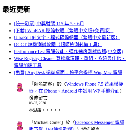
最近更新
[統一發票] 中獎號碼 115 年 5、6月
[下載] WinRAR 壓縮軟體（繁體中文版+免費版）
UltraEdit 純文字、程式碼編輯器（繁體中文最新版）
OCCT 燒機測試軟體（超頻檢測必備工具）
PerformanceTest 電腦效能、運作速度測試軟體(中文版)
Wise Registry Cleaner 登錄檔清理、重組、系統最佳化、
電腦加速工具
[免費] AnyDesk 遠端桌面：跨平台遙控 Win, Mac 電腦
「
匿名訪客
」於〈
Windows Phone 7.5 芒果模擬
器，在 iPhone、Android 中試用 WP 手機介面
〉
發佈留言
08-07, 2026
林湖銘。。。。。
「
Michael Carter
」於〈
Facebook Messenger 電腦
版下載（FB傳訊軟體）
〉發佈留言