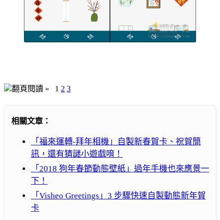
翻頁閱讀 »
1
2
3
相關文章：
「福來運轉-拜年相機」自製新春賀卡、祝賀簡
訊，還有猜謎小遊戲唷！
「2018 狗年春節動態壁紙」過年手機也來應景一
下！
「Visheo Greetings」3 步驟快速自製動態新年賀
卡