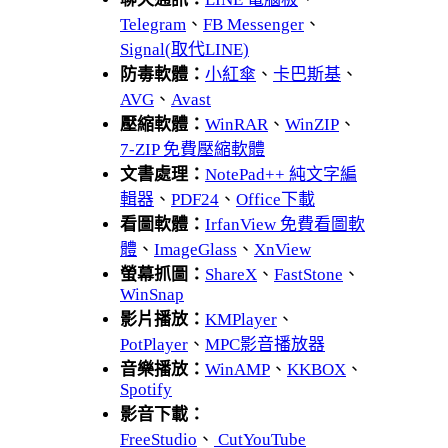
Telegram
、
FB Messenger
、
Signal(取代LINE)
防毒軟體：
小紅傘
、
卡巴斯基
、
AVG
、
Avast
壓縮軟體：
WinRAR
、
WinZIP
、
7-ZIP 免費壓縮軟體
文書處理：
NotePad++ 純文字編
輯器
、
PDF24
、
Office下載
看圖軟體：
IrfanView 免費看圖軟
體
、
ImageGlass
、
XnView
螢幕抓圖：
ShareX
、
FastStone
、
WinSnap
影片播放：
KMPlayer
、
PotPlayer
、
MPC影音播放器
音樂播放：
WinAMP
、
KKBOX
、
Spotify
影音下載：
FreeStudio
、
CutYouTube