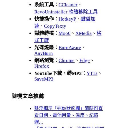
系統工具：
CCleaner
、
RevoUninstaller 軟體移除工具
快捷操作：
HotkeyP
、
鍵盤加
速
、
CopyTexty
媒體轉檔：
Moo0
、
XMedia
、
格
式工廠
光碟燒錄：
BurnAware
、
AnyBurn
網路瀏覽：
Chrome
、
Edge
、
Firefox
YouTube下載、轉MP3：
YT1s
、
SaveMP3
隨機文章推薦
懸浮顯示「迷你狀態欄」隨時可查
看日期、電池用量、溫度、記憶
體…