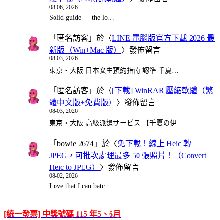
08-06, 2026
Solid guide — the lo…
「
匿名訪客
」於〈
LINE 電腦版官方下載 2026 最
新版（Win+Mac 版）
〉發佈留言
08-03, 2026
東京・大阪 日本女生預約指南 認準 千夏…
「
匿名訪客
」於〈
[下載] WinRAR 壓縮軟體（繁
體中文版+免費版）
〉發佈留言
08-03, 2026
東京・大阪 高級派遣サービス 【千夏の伊…
「
bowie 2674
」於〈
免下載！線上 Heic 轉
JPEG，可批次處理最多 50 張照片！（Convert
Heic to JPEG）
〉發佈留言
08-02, 2026
Love that I can batc…
[統一發票] 中獎號碼 115 年5、6月