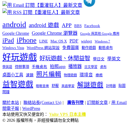
android
android 遊戲
APP
BBS
Facebook
Google Chrome 瀏覽器
Google Chrome
Google 與其他 Google 應用
iPhone
iPad
PDF
widget
LINE
Mac OS X
Windows 7
免費圖庫
Windows Vista
WordPress 網站架設
動作遊戲
動態桌布
好玩遊戲
好玩遊戲、休閒益智
學英文
學日文
播放器
拍照app
待辦事項
手機桌布
學英語
日文學習
桌布
照片編輯
桌面小工具
環境音
濾鏡
療癒
物理遊戲
益智遊戲
解謎遊戲
舒壓
貼圖
計時器
睡眠音樂
英語學習
鬧鐘
關於本站
|
聯絡站長(Contact Us)
|
廣告刊登
|
訂閱新文章
/
用 Email
閱電子報
|
WordPress
本站使用又快又便宜的：
Vultr VPS 日本主機
© 2026 版權所有，非經授權請勿全文轉貼