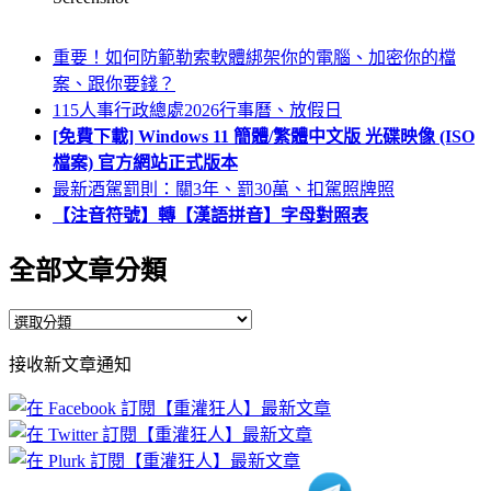
重要！如何防範勒索軟體綁架你的電腦、加密你的檔
案、跟你要錢？
115人事行政總處2026行事曆、放假日
[免費下載] Windows 11 簡體/繁體中文版 光碟映像 (ISO
檔案) 官方網站正式版本
最新酒駕罰則：關3年、罰30萬、扣駕照牌照
【注音符號】轉【漢語拼音】字母對照表
全部文章分類
全
部
接收新文章通知
文
章
分
類