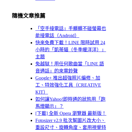
隨機文章推薦
「空手接電話」手髒髒不碰螢幕也
能接電話（Android）
快來免費下載！LINE 限時試用 24
小時的「凱蒂貓（冬季暖洋洋）」
主題
免越獄！用任何歌曲當「LINE 語
音通話」的來電鈴聲
Google+ 推出超強照片編修、加
工、特效強化工具（CREATIVE
KIT）
如何讓Yahoo!即時通的狀態用「跑
馬燈顯示」？
[下載] 全新 Opera 瀏覽器 最新版！
Fotosizer v2.9 批次幫圖片改大小、
重設尺寸、旋轉角度、套用視覺特