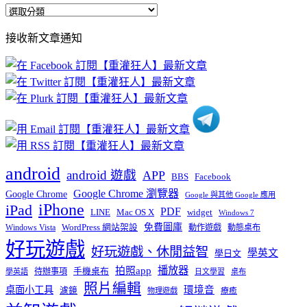
全
部
接收新文章通知
文
章
分
類
android
android 遊戲
APP
BBS
Facebook
Google Chrome 瀏覽器
Google Chrome
Google 與其他 Google 應用
iPhone
iPad
PDF
widget
LINE
Mac OS X
Windows 7
免費圖庫
Windows Vista
WordPress 網站架設
動作遊戲
動態桌布
好玩遊戲
好玩遊戲、休閒益智
學英文
學日文
播放器
拍照app
待辦事項
手機桌布
學英語
日文學習
桌布
照片編輯
桌面小工具
環境音
濾鏡
療癒
物理遊戲