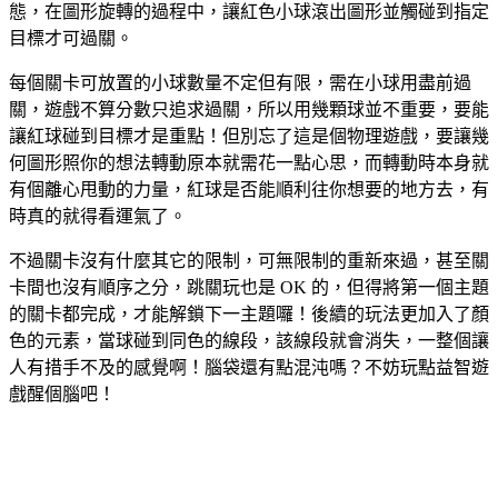
態，在圖形旋轉的過程中，讓紅色小球滾出圖形並觸碰到指定
目標才可過關。
每個關卡可放置的小球數量不定但有限，需在小球用盡前過
關，遊戲不算分數只追求過關，所以用幾顆球並不重要，要能
讓紅球碰到目標才是重點！但別忘了這是個物理遊戲，要讓幾
何圖形照你的想法轉動原本就需花一點心思，而轉動時本身就
有個離心甩動的力量，紅球是否能順利往你想要的地方去，有
時真的就得看運氣了。
不過關卡沒有什麼其它的限制，可無限制的重新來過，甚至關
卡間也沒有順序之分，跳關玩也是 OK 的，但得將第一個主題
的關卡都完成，才能解鎖下一主題囉！後續的玩法更加入了顏
色的元素，當球碰到同色的線段，該線段就會消失，一整個讓
人有措手不及的感覺啊！腦袋還有點混沌嗎？不妨玩點益智遊
戲醒個腦吧！