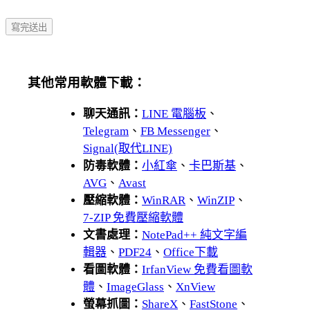
其他常用軟體下載：
聊天通訊：
LINE 電腦板
、
Telegram
、
FB Messenger
、
Signal(取代LINE)
防毒軟體：
小紅傘
、
卡巴斯基
、
AVG
、
Avast
壓縮軟體：
WinRAR
、
WinZIP
、
7-ZIP 免費壓縮軟體
文書處理：
NotePad++ 純文字編
輯器
、
PDF24
、
Office下載
看圖軟體：
IrfanView 免費看圖軟
體
、
ImageGlass
、
XnView
螢幕抓圖：
ShareX
、
FastStone
、