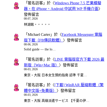
「
匿名訪客
」於〈
Windows Phone 7.5 芒果模擬
器，在 iPhone、Android 中試用 WP 手機介面
〉
發佈留言
08-07, 2026
林湖銘。。。。。
「
Michael Carter
」於〈
Facebook Messenger 電腦
版下載（FB傳訊軟體）
〉發佈留言
08-06, 2026
Solid guide — the lo…
「
匿名訪客
」於〈
LINE 電腦版官方下載 2026 最
新版（Win+Mac 版）
〉發佈留言
08-03, 2026
東京・大阪 日本女生預約指南 認準 千夏…
「
匿名訪客
」於〈
[下載] WinRAR 壓縮軟體（繁
體中文版+免費版）
〉發佈留言
08-03, 2026
東京・大阪 高級派遣サービス 【千夏の伊…