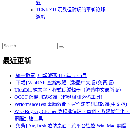
效
TENKYU 沉默但耐玩的平衡滾球
遊戲
Search
Search
for:
最近更新
[統一發票] 中獎號碼 115 年 5、6月
[下載] WinRAR 壓縮軟體（繁體中文版+免費版）
UltraEdit 純文字、程式碼編輯器（繁體中文最新版）
OCCT 燒機測試軟體（超頻檢測必備工具）
PerformanceTest 電腦效能、運作速度測試軟體(中文版)
Wise Registry Cleaner 登錄檔清理、重組、系統最佳化、
電腦加速工具
[免費] AnyDesk 遠端桌面：跨平台遙控 Win, Mac 電腦