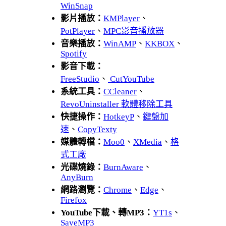
WinSnap
影片播放：
KMPlayer
、
PotPlayer
、
MPC影音播放器
音樂播放：
WinAMP
、
KKBOX
、
Spotify
影音下載：
FreeStudio
、
CutYouTube
系統工具：
CCleaner
、
RevoUninstaller 軟體移除工具
快捷操作：
HotkeyP
、
鍵盤加
速
、
CopyTexty
媒體轉檔：
Moo0
、
XMedia
、
格
式工廠
光碟燒錄：
BurnAware
、
AnyBurn
網路瀏覽：
Chrome
、
Edge
、
Firefox
YouTube下載、轉MP3：
YT1s
、
SaveMP3