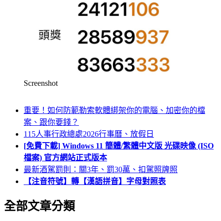
Screenshot
重要！如何防範勒索軟體綁架你的電腦、加密你的檔
案、跟你要錢？
115人事行政總處2026行事曆、放假日
[免費下載] Windows 11 簡體/繁體中文版 光碟映像 (ISO
檔案) 官方網站正式版本
最新酒駕罰則：關3年、罰30萬、扣駕照牌照
【注音符號】轉【漢語拼音】字母對照表
全部文章分類