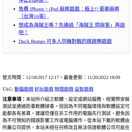
停止的誘惑！
免費 iPhone、iPad 麻將遊戲：極上!! 豪華麻將
（台灣16張）
想成為海賊王嗎？先通過「海賊王 問與答」再說
吧！
Duck Bumps 可多人同機對戰的跳跳鴨遊戲
發文時間：12/18/2017 12:17，最後更新：11/20/2022 18:09
TAG:
動腦遊戲
好玩遊戲
物理遊戲
益智遊戲
注意事項：
本站所介紹之軟體、設定或網站服務，經實際安裝
測試並通過防毒軟體掃毒。但因為不同電腦環境與軟體設定可
能都各有差異，建議您僅在非工作用的電腦先行測試，避免因
為不可預知的錯誤影響工作或電腦運作。從本站下載的軟體由
所屬公司提供，本站未經任何修改且無法保證軟體公司可能在