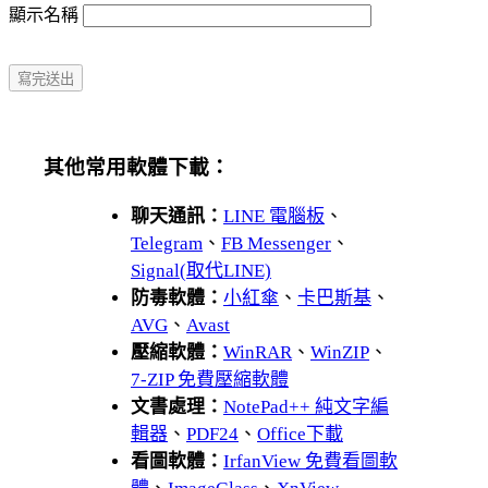
顯示名稱
其他常用軟體下載：
聊天通訊：
LINE 電腦板
、
Telegram
、
FB Messenger
、
Signal(取代LINE)
防毒軟體：
小紅傘
、
卡巴斯基
、
AVG
、
Avast
壓縮軟體：
WinRAR
、
WinZIP
、
7-ZIP 免費壓縮軟體
文書處理：
NotePad++ 純文字編
輯器
、
PDF24
、
Office下載
看圖軟體：
IrfanView 免費看圖軟