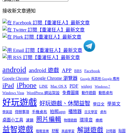
部
接收新文章通知
文
章
分
類
android
android 遊戲
APP
BBS
Facebook
Google Chrome 瀏覽器
Google Chrome
Google 與其他 Google 應用
iPhone
iPad
PDF
widget
LINE
Mac OS X
Windows 7
免費圖庫
Windows Vista
WordPress 網站架設
動作遊戲
動態桌布
好玩遊戲
好玩遊戲、休閒益智
學英文
學日文
播放器
拍照app
待辦事項
手機桌布
學英語
日文學習
桌布
照片編輯
桌面小工具
環境音
濾鏡
療癒
物理遊戲
益智遊戲
解謎遊戲
舒壓
貼圖
計時器
睡眠音樂
英語學習