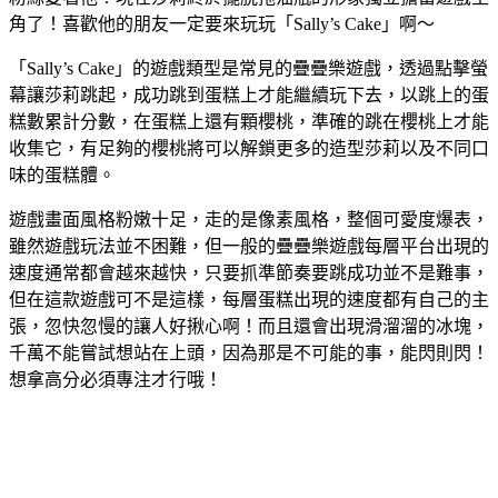
角了！喜歡他的朋友一定要來玩玩「Sally’s Cake」啊～
「Sally’s Cake」的遊戲類型是常見的疊疊樂遊戲，透過點擊螢
幕讓莎莉跳起，成功跳到蛋糕上才能繼續玩下去，以跳上的蛋
糕數累計分數，在蛋糕上還有顆櫻桃，準確的跳在櫻桃上才能
收集它，有足夠的櫻桃將可以解鎖更多的造型莎莉以及不同口
味的蛋糕體。
遊戲畫面風格粉嫩十足，走的是像素風格，整個可愛度爆表，
雖然遊戲玩法並不困難，但一般的疊疊樂遊戲每層平台出現的
速度通常都會越來越快，只要抓準節奏要跳成功並不是難事，
但在這款遊戲可不是這樣，每層蛋糕出現的速度都有自己的主
張，忽快忽慢的讓人好揪心啊！而且還會出現滑溜溜的冰塊，
千萬不能嘗試想站在上頭，因為那是不可能的事，能閃則閃！
想拿高分必須專注才行哦！