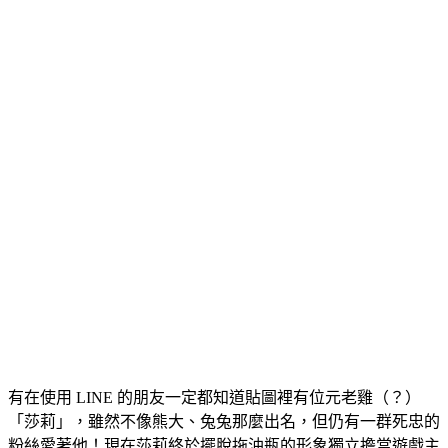
有在使用 LINE 的朋友一定都知道貼圖裡有位元老雞（？）
「莎莉」，雖然不像熊大、兔兔那麼出名，但仍有一群死忠的
粉絲愛著他！現在莎莉終於擺脫拖油瓶的形象獨立擔當遊戲主