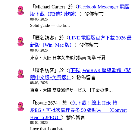
「
Michael Carter
」於〈
Facebook Messenger 電腦
版下載（FB傳訊軟體）
〉發佈留言
08-06, 2026
Solid guide — the lo…
「
匿名訪客
」於〈
LINE 電腦版官方下載 2026 最
新版（Win+Mac 版）
〉發佈留言
08-03, 2026
東京・大阪 日本女生預約指南 認準 千夏…
「
匿名訪客
」於〈
[下載] WinRAR 壓縮軟體（繁
體中文版+免費版）
〉發佈留言
08-03, 2026
東京・大阪 高級派遣サービス 【千夏の伊…
「
bowie 2674
」於〈
免下載！線上 Heic 轉
JPEG，可批次處理最多 50 張照片！（Convert
Heic to JPEG）
〉發佈留言
08-02, 2026
Love that I can batc…