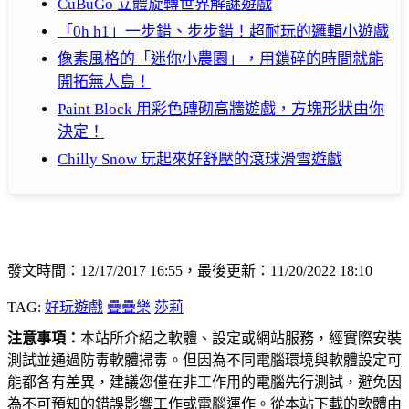
CuBuGo 立體旋轉世界解謎遊戲
「0h h1」一步錯、步步錯！超耐玩的邏輯小遊戲
像素風格的「迷你小農園」，用鎖碎的時間就能
開拓無人島！
Paint Block 用彩色磚砌高牆遊戲，方塊形狀由你
決定！
Chilly Snow 玩起來好舒壓的滾球滑雪遊戲
發文時間：12/17/2017 16:55，最後更新：11/20/2022 18:10
TAG:
好玩遊戲
疊疊樂
莎莉
注意事項：
本站所介紹之軟體、設定或網站服務，經實際安裝
測試並通過防毒軟體掃毒。但因為不同電腦環境與軟體設定可
能都各有差異，建議您僅在非工作用的電腦先行測試，避免因
為不可預知的錯誤影響工作或電腦運作。從本站下載的軟體由