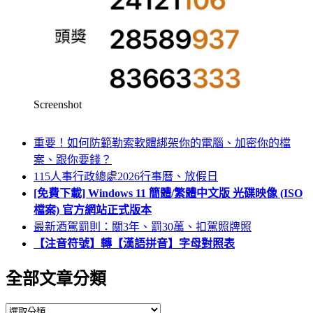
Screenshot
重要！如何防範勒索軟體綁架你的電腦、加密你的檔
案、跟你要錢？
115人事行政總處2026行事曆、放假日
[免費下載] Windows 11 簡體/繁體中文版 光碟映像 (ISO
檔案) 官方網站正式版本
最新酒駕罰則：關3年、罰30萬、扣駕照牌照
【注音符號】轉【漢語拼音】字母對照表
全部文章分類
全