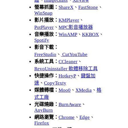
體
、
ImageGlass
、
XnView
螢幕抓圖：
ShareX
、
FastStone
、
WinSnap
影片播放：
KMPlayer
、
PotPlayer
、
MPC影音播放器
音樂播放：
WinAMP
、
KKBOX
、
Spotify
影音下載：
FreeStudio
、
CutYouTube
系統工具：
CCleaner
、
RevoUninstaller 軟體移除工具
快捷操作：
HotkeyP
、
鍵盤加
速
、
CopyTexty
媒體轉檔：
Moo0
、
XMedia
、
格
式工廠
光碟燒錄：
BurnAware
、
AnyBurn
網路瀏覽：
Chrome
、
Edge
、
Firefox