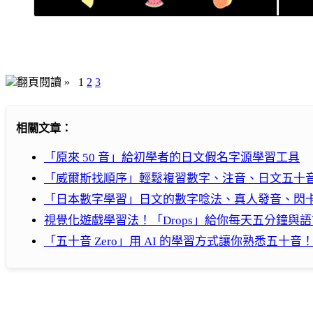
翻頁閱讀 »
1
2
3
相關文章：
「原來 50 音」給初學者的日文假名字源學習工具
「威爾斯找順序」輕鬆複習數字、注音、日文五十
「日本數字學習」日文的數字唸法、真人發音、閃
視覺化遊戲學習法！「Drops」給你每天五分鐘與
「五十音 Zero」用 AI 的學習方式讓你熟悉五十音