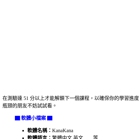
在測驗達 51 分以上才能解鎖下一個課程，以確保你的學習
瓶頸的朋友不妨試試看。
▇ 軟體小檔案 ▇
軟體名稱：
KanaKana
軟體語言：
繁體中文,英文……等