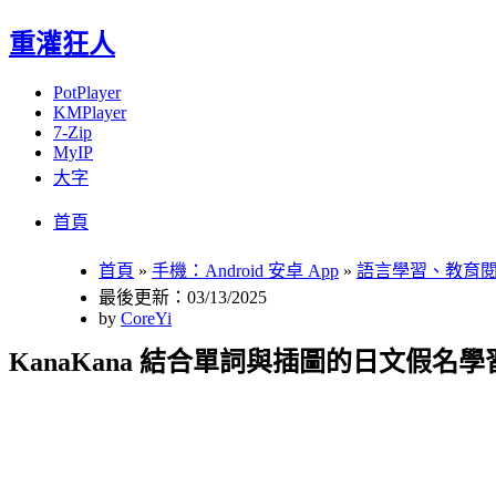
重灌狂人
PotPlayer
KMPlayer
7-Zip
MyIP
大字
Menu
Skip
首頁
to
content
首頁
»
手機：Android 安卓 App
»
語言學習、教育
最後更新：03/13/2025
by
CoreYi
KanaKana 結合單詞與插圖的日文假名