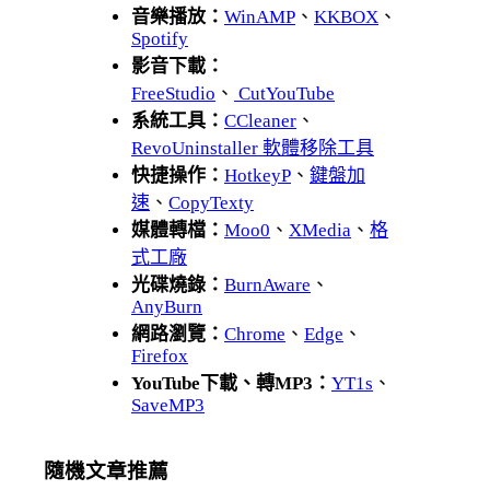
音樂播放：
WinAMP
、
KKBOX
、
Spotify
影音下載：
FreeStudio
、
CutYouTube
系統工具：
CCleaner
、
RevoUninstaller 軟體移除工具
快捷操作：
HotkeyP
、
鍵盤加
速
、
CopyTexty
媒體轉檔：
Moo0
、
XMedia
、
格
式工廠
光碟燒錄：
BurnAware
、
AnyBurn
網路瀏覽：
Chrome
、
Edge
、
Firefox
YouTube下載、轉MP3：
YT1s
、
SaveMP3
隨機文章推薦