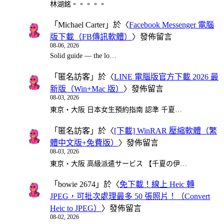
林湖銘。。。。。
「
Michael Carter
」於〈
Facebook Messenger 電腦
版下載（FB傳訊軟體）
〉發佈留言
08-06, 2026
Solid guide — the lo…
「
匿名訪客
」於〈
LINE 電腦版官方下載 2026 最
新版（Win+Mac 版）
〉發佈留言
08-03, 2026
東京・大阪 日本女生預約指南 認準 千夏…
「
匿名訪客
」於〈
[下載] WinRAR 壓縮軟體（繁
體中文版+免費版）
〉發佈留言
08-03, 2026
東京・大阪 高級派遣サービス 【千夏の伊…
「
bowie 2674
」於〈
免下載！線上 Heic 轉
JPEG，可批次處理最多 50 張照片！（Convert
Heic to JPEG）
〉發佈留言
08-02, 2026