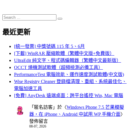
Search
Search
for:
最近更新
[統一發票] 中獎號碼 115 年 5、6月
[下載] WinRAR 壓縮軟體（繁體中文版+免費版）
UltraEdit 純文字、程式碼編輯器（繁體中文最新版）
OCCT 燒機測試軟體（超頻檢測必備工具）
PerformanceTest 電腦效能、運作速度測試軟體(中文版)
Wise Registry Cleaner 登錄檔清理、重組、系統最佳化、
電腦加速工具
[免費] AnyDesk 遠端桌面：跨平台遙控 Win, Mac 電腦
「
匿名訪客
」於〈
Windows Phone 7.5 芒果模擬
器，在 iPhone、Android 中試用 WP 手機介面
〉
發佈留言
08-07, 2026