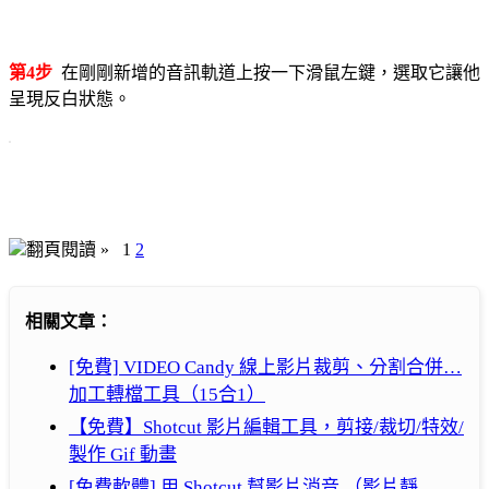
第4步
在剛剛新增的音訊軌道上按一下滑鼠左鍵，選取它讓他
呈現反白狀態。
翻頁閱讀 »
1
2
相關文章：
[免費] VIDEO Candy 線上影片裁剪、分割合併…
加工轉檔工具（15合1）
【免費】Shotcut 影片編輯工具，剪接/裁切/特效/
製作 Gif 動畫
[免費軟體] 用 Shotcut 幫影片消音 （影片靜