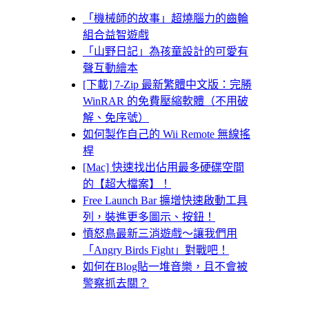
「機械師的故事」超燒腦力的齒輪
組合益智遊戲
「山野日記」為孩童設計的可愛有
聲互動繪本
[下載] 7-Zip 最新繁體中文版：完勝
WinRAR 的免費壓縮軟體（不用破
解、免序號）
如何製作自己的 Wii Remote 無線搖
桿
[Mac] 快速找出佔用最多硬碟空間
的【超大檔案】！
Free Launch Bar 擴增快速啟動工具
列，裝進更多圖示、按鈕！
憤怒鳥最新三消遊戲～讓我們用
「Angry Birds Fight」對戰吧！
如何在Blog貼一堆音樂，且不會被
警察抓去關？