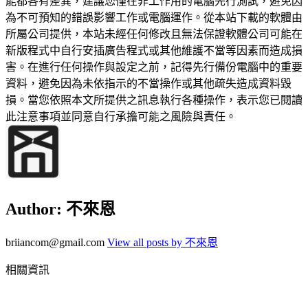
能都各有差異，建議您僅在非工作用的電腦先行測試，避免因
為不可預知的錯誤影響工作或電腦運作。從本站下載的軟體由
所屬公司提供，本站未經任何修改且無法保證軟體公司可能在
新版程式中自行安插廣告程式或其他維護不當等因素而造成損
害。在進行任何操作與設定之前，記得先行備份電腦中的重要
資料，避免因為未依指示的不當操作或其他疏失造成資料毀
損。當您依照本文所提供之訊息執行各種操作，表示您已閱讀
此注意事項並同意自行承擔可能之風險與責任。
Author:
不來恩
briiancom@gmail.com
View all posts by 不來恩
相關資訊