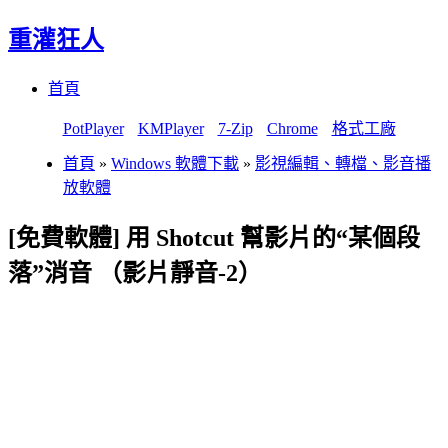
重灌狂人
Menu
Skip
首頁
to
content
PotPlayer
KMPlayer
7-Zip
Chrome
格式工廠
首頁
»
Windows 軟體下載
»
影視編輯、轉檔、影音播
放軟體
[免費軟體] 用 Shotcut 幫影片的“某個段
落”消音 （影片靜音-2）