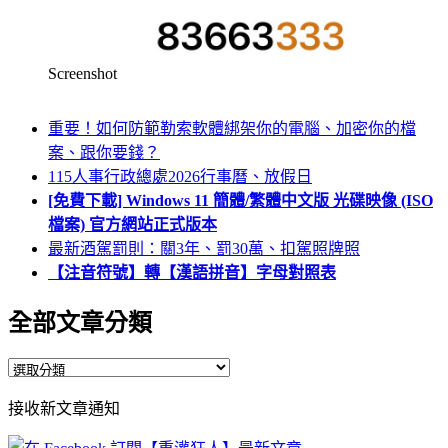
Screenshot
重要！如何防範勒索軟體綁架你的電腦、加密你的檔
案、跟你要錢？
115人事行政總處2026行事曆、放假日
[免費下載] Windows 11 簡體/繁體中文版 光碟映像 (ISO
檔案) 官方網站正式版本
最新酒駕罰則：關3年、罰30萬、扣駕照牌照
【注音符號】轉【漢語拼音】字母對照表
全部文章分類
全
部
接收新文章通知
文
章