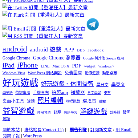
分
類
android
android 遊戲
APP
BBS
Facebook
Google Chrome 瀏覽器
Google Chrome
Google 與其他 Google 應用
iPhone
iPad
PDF
widget
LINE
Mac OS X
Windows 7
免費圖庫
Windows Vista
WordPress 網站架設
動作遊戲
動態桌布
好玩遊戲
好玩遊戲、休閒益智
學英文
學日文
播放器
拍照app
待辦事項
手機桌布
學英語
日文學習
桌布
照片編輯
桌面小工具
環境音
濾鏡
療癒
物理遊戲
益智遊戲
解謎遊戲
舒壓
貼圖
計時器
睡眠音樂
英語學習
鬧鐘
關於本站
|
聯絡站長(Contact Us)
|
廣告刊登
|
訂閱新文章
/
用 Email
閱電子報
|
WordPress