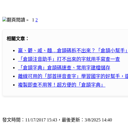
翻頁閱讀 »
1
2
相關文章：
贏、鬱、戚、麵…倉頡碼拆不出來？「倉頡小幫手
「倉頡注音助手」打不出來的字就用手寫查一查
「倉頡字典」倉頡碼速查、常用字建檔儲存
離線可用的「部首拼音查字」學習國字的好幫手，
複製即查不用等！超方便的「倉頡字典」
發文時間：11/17/2017 15:43，最後更新：3/8/2025 14:40