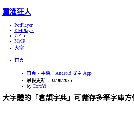
重灌狂人
PotPlayer
KMPlayer
7-Zip
MyIP
大字
Menu
Skip
首頁
to
content
首頁
»
手機：Android 安卓 App
最後更新：03/08/2025
by
CoreYi
大字體的「倉頡字典」可儲存多筆字庫方