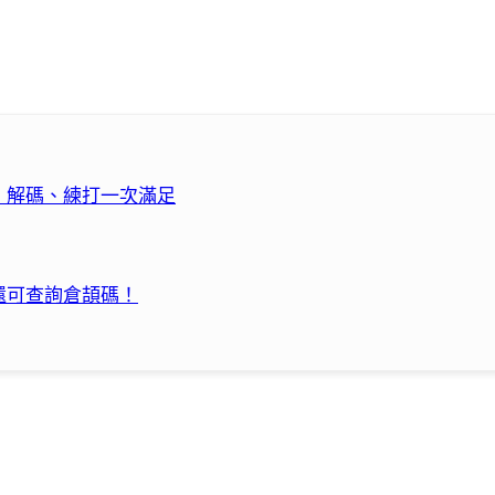
」解碼、練打一次滿足
還可查詢倉頡碼！