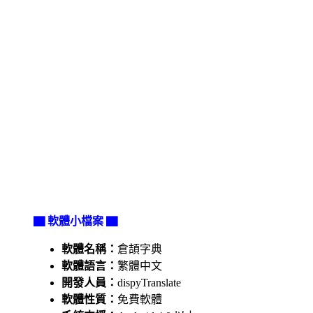
▇ 軟體小檔案 ▇
軟體名稱：
倉頡字典
軟體語言：
繁體中文
開發人員：
dispyTranslate
軟體性質：
免費軟體