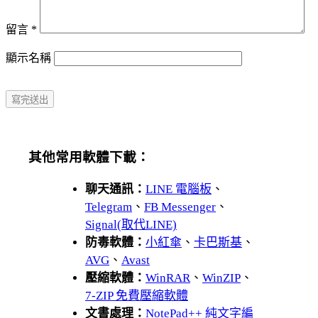
留言
*
顯示名稱
其他常用軟體下載：
聊天通訊：
LINE 電腦板
、
Telegram
、
FB Messenger
、
Signal(取代LINE)
防毒軟體：
小紅傘
、
卡巴斯基
、
AVG
、
Avast
壓縮軟體：
WinRAR
、
WinZIP
、
7-ZIP 免費壓縮軟體
文書處理：
NotePad++ 純文字編