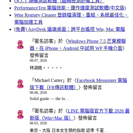
OCCT 燒機測試軟體（超頻檢測必備工具）
PerformanceTest 電腦效能、運作速度測試軟體(中文版)
Wise Registry Cleaner 登錄檔清理、重組、系統最佳化、
電腦加速工具
[免費] AnyDesk 遠端桌面：跨平台遙控 Win, Mac 電腦
「
匿名訪客
」於〈
Windows Phone 7.5 芒果模擬
器，在 iPhone、Android 中試用 WP 手機介面
〉
發佈留言
08-07, 2026
林湖銘。。。。。
「
Michael Carter
」於〈
Facebook Messenger 電腦
版下載（FB傳訊軟體）
〉發佈留言
08-06, 2026
Solid guide — the lo…
「
匿名訪客
」於〈
LINE 電腦版官方下載 2026 最
新版（Win+Mac 版）
〉發佈留言
08-03, 2026
東京・大阪 日本女生預約指南 認準 千夏…