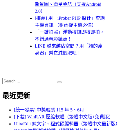
街景圖、衛星導航（支援Android
2.0）
[推薦] 用「iProber PHP 探針」查詢
主機資訊 （租虛擬主機必備）
「一鍵拍照」浮動按鈕即按即拍，
不錯過精彩鏡頭！
LINE 越來越佔空間？用「賴的瘦
身器」幫它減個肥吧！
Search
Search
for:
最近更新
[統一發票] 中獎號碼 115 年 5、6月
[下載] WinRAR 壓縮軟體（繁體中文版+免費版）
UltraEdit 純文字、程式碼編輯器（繁體中文最新版）