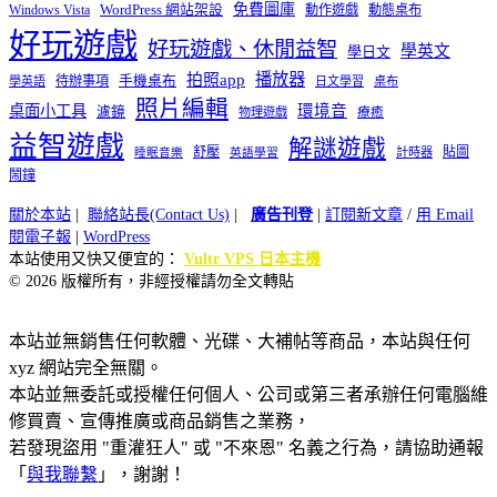
免費圖庫
Windows Vista
WordPress 網站架設
動作遊戲
動態桌布
好玩遊戲
好玩遊戲、休閒益智
學英文
學日文
播放器
拍照app
待辦事項
手機桌布
學英語
日文學習
桌布
照片編輯
桌面小工具
環境音
濾鏡
療癒
物理遊戲
益智遊戲
解謎遊戲
舒壓
貼圖
計時器
睡眠音樂
英語學習
鬧鐘
關於本站
|
聯絡站長(Contact Us)
|
廣告刊登
|
訂閱新文章
/
用 Email
閱電子報
|
WordPress
本站使用又快又便宜的：
Vultr VPS 日本主機
© 2026 版權所有，非經授權請勿全文轉貼
本站並無銷售任何軟體、光碟、大補帖等商品，本站與任何
xyz 網站完全無關。
本站並無委託或授權任何個人、公司或第三者承辦任何電腦維
修買賣、宣傳推廣或商品銷售之業務，
若發現盜用 "重灌狂人" 或 "不來恩" 名義之行為，請協助通報
「
與我聯繫
」，謝謝！