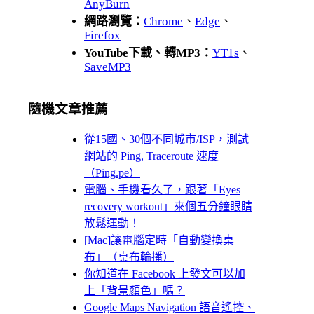
AnyBurn
網路瀏覽：
Chrome
、
Edge
、
Firefox
YouTube下載、轉MP3：
YT1s
、
SaveMP3
隨機文章推薦
從15國、30個不同城市/ISP，測試
網站的 Ping, Traceroute 速度
（Ping.pe）
電腦、手機看久了，跟著「Eyes
recovery workout」來個五分鐘眼睛
放鬆運動！
[Mac]讓電腦定時「自動變換桌
布」（桌布輪播）
你知道在 Facebook 上發文可以加
上「背景顏色」嗎？
Google Maps Navigation 語音遙控、