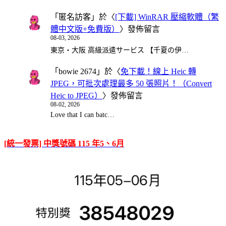
「
匿名訪客
」於〈
[下載] WinRAR 壓縮軟體（繁
體中文版+免費版）
〉發佈留言
08-03, 2026
東京・大阪 高級派遣サービス 【千夏の伊…
「
bowie 2674
」於〈
免下載！線上 Heic 轉
JPEG，可批次處理最多 50 張照片！（Convert
Heic to JPEG）
〉發佈留言
08-02, 2026
Love that I can batc…
[統一發票] 中獎號碼 115 年5、6月