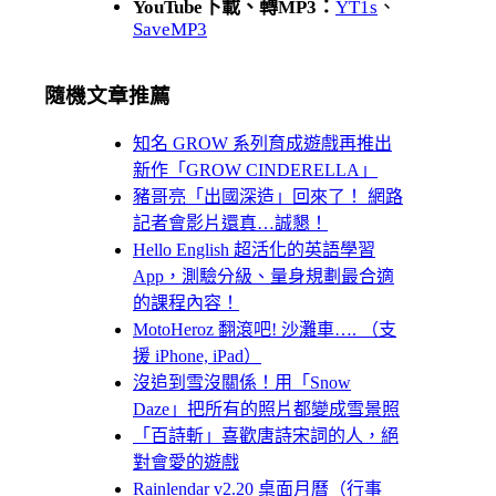
YouTube下載、轉MP3：
YT1s
、
SaveMP3
隨機文章推薦
知名 GROW 系列育成遊戲再推出
新作「GROW CINDERELLA」
豬哥亮「出國深造」回來了！ 網路
記者會影片還真…誠懇！
Hello English 超活化的英語學習
App，測驗分級、量身規劃最合適
的課程內容！
MotoHeroz 翻滾吧! 沙灘車…. （支
援 iPhone, iPad）
沒追到雪沒關係！用「Snow
Daze」把所有的照片都變成雪景照
「百詩斬」喜歡唐詩宋詞的人，絕
對會愛的遊戲
Rainlendar v2.20 桌面月曆（行事