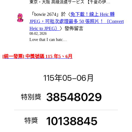
東京・大阪 高級派遣サービス 【千夏の伊…
「
bowie 2674
」於〈
免下載！線上 Heic 轉
JPEG，可批次處理最多 50 張照片！（Convert
Heic to JPEG）
〉發佈留言
08-02, 2026
Love that I can batc…
[統一發票] 中獎號碼 115 年5、6月