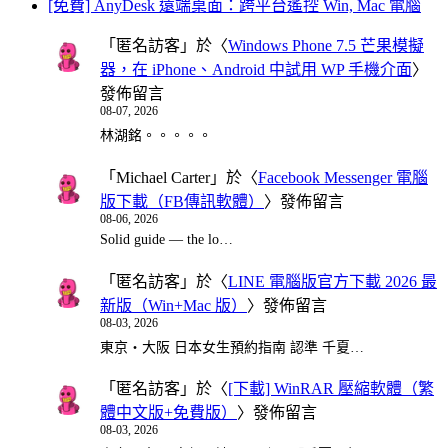
[免費] AnyDesk 遠端桌面：跨平台遙控 Win, Mac 電腦
「
匿名訪客
」於〈
Windows Phone 7.5 芒果模擬
器，在 iPhone、Android 中試用 WP 手機介面
〉
發佈留言
08-07, 2026
林湖銘。。。。。
「
Michael Carter
」於〈
Facebook Messenger 電腦
版下載（FB傳訊軟體）
〉發佈留言
08-06, 2026
Solid guide — the lo…
「
匿名訪客
」於〈
LINE 電腦版官方下載 2026 最
新版（Win+Mac 版）
〉發佈留言
08-03, 2026
東京・大阪 日本女生預約指南 認準 千夏…
「
匿名訪客
」於〈
[下載] WinRAR 壓縮軟體（繁
體中文版+免費版）
〉發佈留言
08-03, 2026