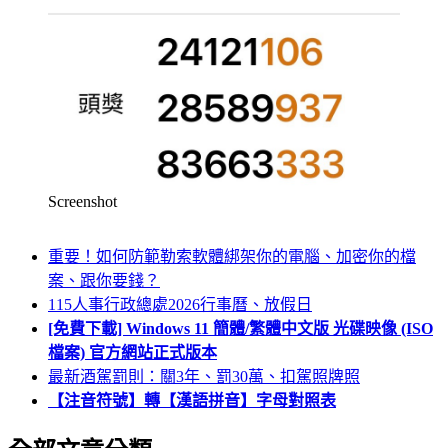
Screenshot
重要！如何防範勒索軟體綁架你的電腦、加密你的檔
案、跟你要錢？
115人事行政總處2026行事曆、放假日
[免費下載] Windows 11 簡體/繁體中文版 光碟映像 (ISO
檔案) 官方網站正式版本
最新酒駕罰則：關3年、罰30萬、扣駕照牌照
【注音符號】轉【漢語拼音】字母對照表