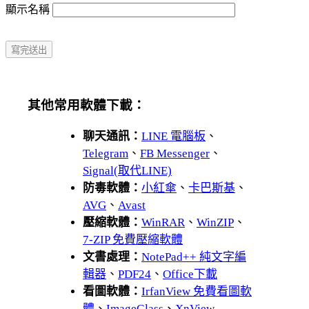
顯示名稱
其他常用軟體下載：
聊天通訊：
LINE 電腦板
、
Telegram
、
FB Messenger
、
Signal(取代LINE)
防毒軟體：
小紅傘
、
卡巴斯基
、
AVG
、
Avast
壓縮軟體：
WinRAR
、
WinZIP
、
7-ZIP 免費壓縮軟體
文書處理：
NotePad++ 純文字編
輯器
、
PDF24
、
Office下載
看圖軟體：
IrfanView 免費看圖軟
體
、
ImageGlass
、
XnView