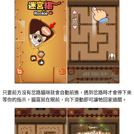
只要前方沒有岔路貓咪就會自動前進，遇到岔路時才會停下來
等你的指示。貓窩就在眼前，向下滑動即可讓牠回家過關。