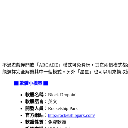
不過遊戲僅開放「ARCADE」模式可免費玩，其它兩個模式都必
能選擇完全解鎖其中一個模式。另外「星星」也可以用來換取道
▇ 軟體小檔案 ▇
軟體名稱：
Block Droppin’
軟體語言：
英文
開發人員：
Rocketship Park
官方網站：
http://rocketshippark.com/
軟體性質：
免費軟體