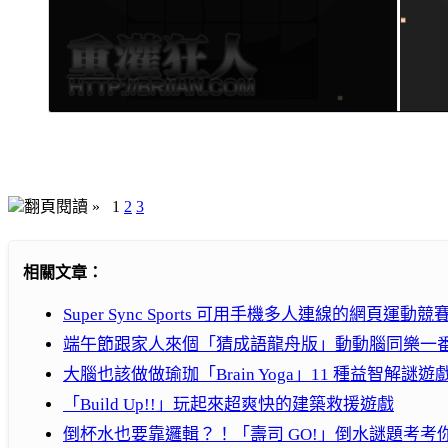
翻頁閱讀 »
1
2
3
相關文章：
Super Sync Sports 可用手機多人連線的網頁運動
端午節跟家人來個「猜成語龍舟版」動動腦同樂一
大腦也該做做瑜珈「Brain Yoga」11 種益智解
「Build Up!!」玩起來超爽快的建築救援遊戲
倒杯水也要靠邏輯？！「壽司 GO!」倒水謎題考考