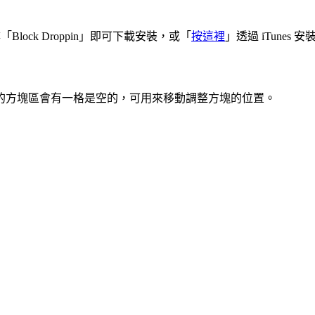
 並搜尋「Block Droppin」即可下載安裝，或「
按這裡
」透過 iTunes 安
半部的方塊區會有一格是空的，可用來移動調整方塊的位置。