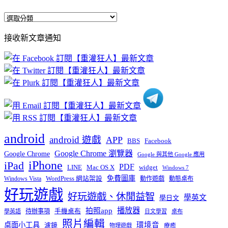
全
部
接收新文章通知
文
章
分
類
android
android 遊戲
APP
BBS
Facebook
Google Chrome 瀏覽器
Google Chrome
Google 與其他 Google 應用
iPhone
iPad
PDF
widget
LINE
Mac OS X
Windows 7
免費圖庫
Windows Vista
WordPress 網站架設
動作遊戲
動態桌布
好玩遊戲
好玩遊戲、休閒益智
學英文
學日文
播放器
拍照app
待辦事項
手機桌布
學英語
日文學習
桌布
照片編輯
桌面小工具
環境音
濾鏡
療癒
物理遊戲