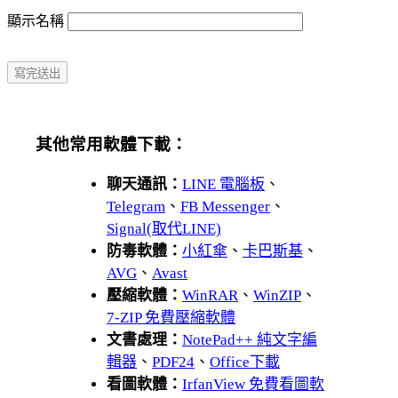
顯示名稱
其他常用軟體下載：
聊天通訊：
LINE 電腦板
、
Telegram
、
FB Messenger
、
Signal(取代LINE)
防毒軟體：
小紅傘
、
卡巴斯基
、
AVG
、
Avast
壓縮軟體：
WinRAR
、
WinZIP
、
7-ZIP 免費壓縮軟體
文書處理：
NotePad++ 純文字編
輯器
、
PDF24
、
Office下載
看圖軟體：
IrfanView 免費看圖軟