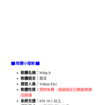
▇ 軟體小檔案 ▇
軟體名稱：
Whip It
軟體語言：
英文
開發人員：
Volkan Elci
軟體性質：
限時免費，超過指定日期後將調
回原價
系統支援：
iOS 10.1 以上