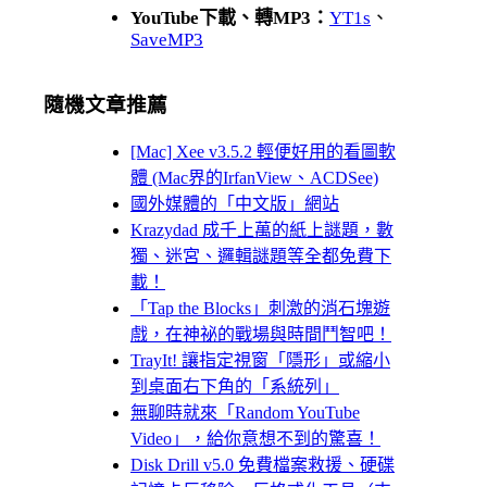
YouTube下載、轉MP3：
YT1s
、
SaveMP3
隨機文章推薦
[Mac] Xee v3.5.2 輕便好用的看圖軟
體 (Mac界的IrfanView、ACDSee)
國外媒體的「中文版」網站
Krazydad 成千上萬的紙上謎題，數
獨、迷宮、邏輯謎題等全都免費下
載！
「Tap the Blocks」刺激的消石塊遊
戲，在神祕的戰場與時間鬥智吧！
TrayIt! 讓指定視窗「隱形」或縮小
到桌面右下角的「系統列」
無聊時就來「Random YouTube
Video」，給你意想不到的驚喜！
Disk Drill v5.0 免費檔案救援、硬碟