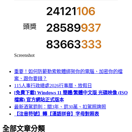
Screenshot
重要！如何防範勒索軟體綁架你的電腦、加密你的檔
案、跟你要錢？
115人事行政總處2026行事曆、放假日
[免費下載] Windows 11 簡體/繁體中文版 光碟映像 (ISO
檔案) 官方網站正式版本
最新酒駕罰則：關3年、罰30萬、扣駕照牌照
【注音符號】轉【漢語拼音】字母對照表
全部文章分類