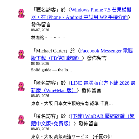
「
匿名訪客
」於〈
Windows Phone 7.5 芒果模擬
器，在 iPhone、Android 中試用 WP 手機介面
〉
發佈留言
08-07, 2026
林湖銘。。。。。
「
Michael Carter
」於〈
Facebook Messenger 電腦
版下載（FB傳訊軟體）
〉發佈留言
08-06, 2026
Solid guide — the lo…
「
匿名訪客
」於〈
LINE 電腦版官方下載 2026 最
新版（Win+Mac 版）
〉發佈留言
08-03, 2026
東京・大阪 日本女生預約指南 認準 千夏…
「
匿名訪客
」於〈
[下載] WinRAR 壓縮軟體（繁
體中文版+免費版）
〉發佈留言
08-03, 2026
東京・大阪 高級派遣サービス 【千夏の伊…