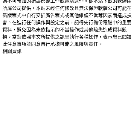
為不可預知的錯誤影響工作或電腦運作。從本站下載的軟體由
所屬公司提供，本站未經任何修改且無法保證軟體公司可能在
新版程式中自行安插廣告程式或其他維護不當等因素而造成損
害。在進行任何操作與設定之前，記得先行備份電腦中的重要
資料，避免因為未依指示的不當操作或其他疏失造成資料毀
損。當您依照本文所提供之訊息執行各種操作，表示您已閱讀
此注意事項並同意自行承擔可能之風險與責任。
相關資訊