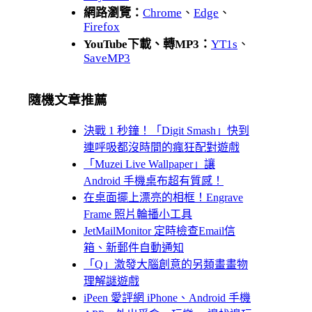
網路瀏覽：
Chrome
、
Edge
、
Firefox
YouTube下載、轉MP3：
YT1s
、
SaveMP3
隨機文章推薦
決戰 1 秒鐘！「Digit Smash」快到
連呼吸都沒時間的瘋狂配對遊戲
「Muzei Live Wallpaper」讓
Android 手機桌布超有質感！
在桌面擺上漂亮的相框！Engrave
Frame 照片輪播小工具
JetMailMonitor 定時檢查Email信
箱、新郵件自動通知
「Q」激發大腦創意的另類畫畫物
理解謎遊戲
iPeen 愛評網 iPhone、Android 手機