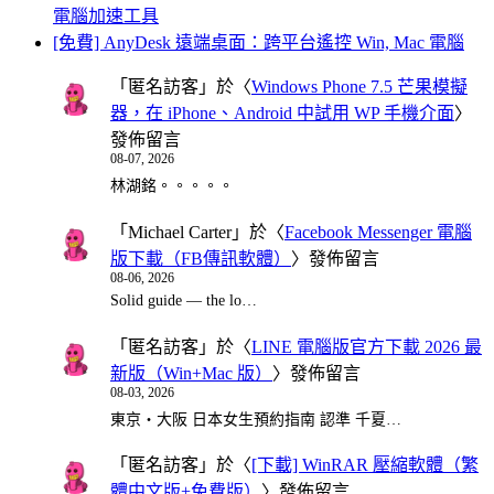
電腦加速工具
[免費] AnyDesk 遠端桌面：跨平台遙控 Win, Mac 電腦
「
匿名訪客
」於〈
Windows Phone 7.5 芒果模擬
器，在 iPhone、Android 中試用 WP 手機介面
〉
發佈留言
08-07, 2026
林湖銘。。。。。
「
Michael Carter
」於〈
Facebook Messenger 電腦
版下載（FB傳訊軟體）
〉發佈留言
08-06, 2026
Solid guide — the lo…
「
匿名訪客
」於〈
LINE 電腦版官方下載 2026 最
新版（Win+Mac 版）
〉發佈留言
08-03, 2026
東京・大阪 日本女生預約指南 認準 千夏…
「
匿名訪客
」於〈
[下載] WinRAR 壓縮軟體（繁
體中文版+免費版）
〉發佈留言