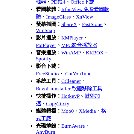
輯器
、
PDF24
、
Office下載
看圖軟體：
IrfanView 免費看圖軟
體
、
ImageGlass
、
XnView
螢幕抓圖：
ShareX
、
FastStone
、
WinSnap
影片播放：
KMPlayer
、
PotPlayer
、
MPC影音播放器
音樂播放：
WinAMP
、
KKBOX
、
Spotify
影音下載：
FreeStudio
、
CutYouTube
系統工具：
CCleaner
、
RevoUninstaller 軟體移除工具
快捷操作：
HotkeyP
、
鍵盤加
速
、
CopyTexty
媒體轉檔：
Moo0
、
XMedia
、
格
式工廠
光碟燒錄：
BurnAware
、
AnyBurn