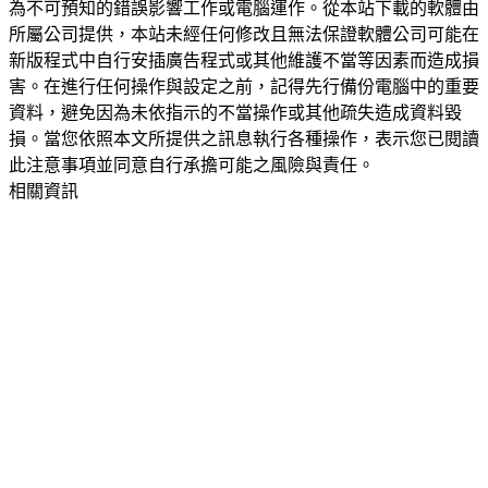
為不可預知的錯誤影響工作或電腦運作。從本站下載的軟體由
所屬公司提供，本站未經任何修改且無法保證軟體公司可能在
新版程式中自行安插廣告程式或其他維護不當等因素而造成損
害。在進行任何操作與設定之前，記得先行備份電腦中的重要
資料，避免因為未依指示的不當操作或其他疏失造成資料毀
損。當您依照本文所提供之訊息執行各種操作，表示您已閱讀
此注意事項並同意自行承擔可能之風險與責任。
相關資訊