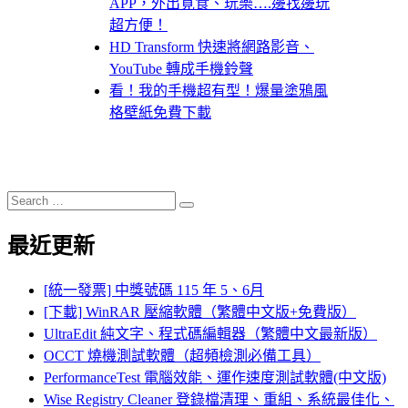
APP，外出覓食、玩樂….邊找邊玩
超方便！
HD Transform 快速將網路影音、
YouTube 轉成手機鈴聲
看！我的手機超有型！爆量塗鴉風
格壁紙免費下載
Search
Search
for:
最近更新
[統一發票] 中獎號碼 115 年 5、6月
[下載] WinRAR 壓縮軟體（繁體中文版+免費版）
UltraEdit 純文字、程式碼編輯器（繁體中文最新版）
OCCT 燒機測試軟體（超頻檢測必備工具）
PerformanceTest 電腦效能、運作速度測試軟體(中文版)
Wise Registry Cleaner 登錄檔清理、重組、系統最佳化、