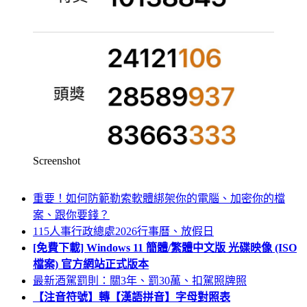
Screenshot
重要！如何防範勒索軟體綁架你的電腦、加密你的檔
案、跟你要錢？
115人事行政總處2026行事曆、放假日
[免費下載] Windows 11 簡體/繁體中文版 光碟映像 (ISO
檔案) 官方網站正式版本
最新酒駕罰則：關3年、罰30萬、扣駕照牌照
【注音符號】轉【漢語拼音】字母對照表