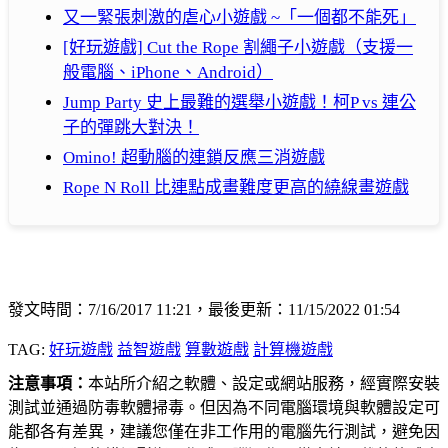
又一緊張刺激的虐心小遊戲 ~「一個都不能死」
[好玩遊戲] Cut the Rope 割繩子小遊戲（支援一
般電腦、iPhone、Android）
Jump Party 史上最難的選舉小遊戲！柯P vs 連公
子的彈跳大對決！
Omino! 超動腦的連鎖反應三消遊戲
Rope N Roll 比連點成畫難度更高的繞線畫遊戲
發文時間：7/16/2017 11:21，最後更新：11/15/2022 01:54
TAG:
好玩遊戲
益智遊戲
算數遊戲
計算機遊戲
注意事項：
本站所介紹之軟體、設定或網站服務，經實際安裝
測試並通過防毒軟體掃毒。但因為不同電腦環境與軟體設定可
能都各有差異，建議您僅在非工作用的電腦先行測試，避免因