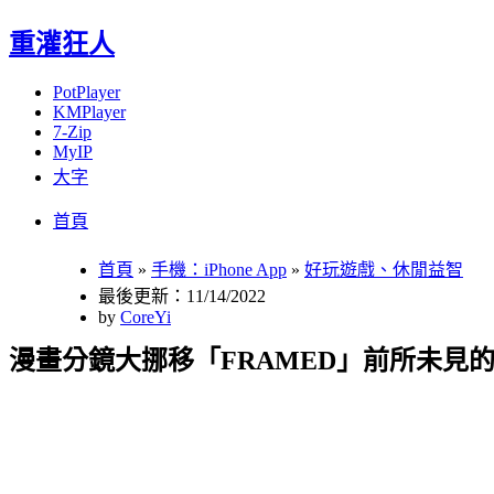
重灌狂人
PotPlayer
KMPlayer
7-Zip
MyIP
大字
Menu
Skip
首頁
to
content
首頁
»
手機：iPhone App
»
好玩遊戲、休閒益智
最後更新：11/14/2022
by
CoreYi
漫畫分鏡大挪移「FRAMED」前所未見