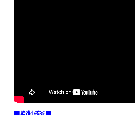
▇ 軟體小檔案 ▇