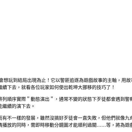
對會想玩到結局出現為止！它以警匪追逐為遊戲故事的主軸，用
繼續下去，就看各位玩家如何使出乾坤大挪移的技巧了！
排列順序實際＂動態演出＂，通常不變的狀態下歹徒都會遇到警
能繼續的演下去。
而有不一樣的發展，雖然沒搞好歹徒會一直失敗，但他們就像九
情播放的同時，需即時移動分鏡圖才能順利過關……等，將為遊