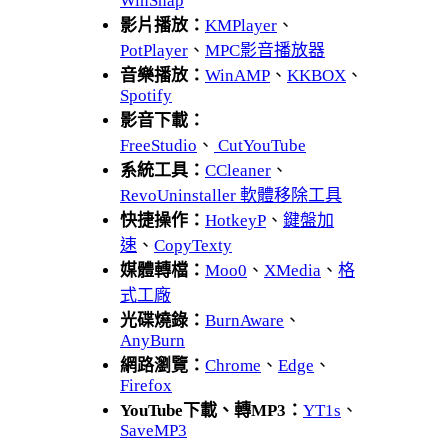
WinSnap
影片播放：
KMPlayer
、
PotPlayer
、
MPC影音播放器
音樂播放：
WinAMP
、
KKBOX
、
Spotify
影音下載：
FreeStudio
、
CutYouTube
系統工具：
CCleaner
、
RevoUninstaller 軟體移除工具
快捷操作：
HotkeyP
、
鍵盤加
速
、
CopyTexty
媒體轉檔：
Moo0
、
XMedia
、
格
式工廠
光碟燒錄：
BurnAware
、
AnyBurn
網路瀏覽：
Chrome
、
Edge
、
Firefox
YouTube下載、轉MP3：
YT1s
、
SaveMP3