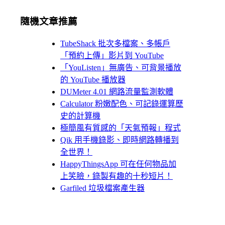
隨機文章推薦
TubeShack 批次多檔案、多帳戶
「預約上傳」影片到 YouTube
「YouListen」無廣告、可背景播放
的 YouTube 播放器
DUMeter 4.01 網路流量監測軟體
Calculator 粉嫩配色、可記錄運算歷
史的計算機
極簡風有質感的「天氣預報」程式
Qik 用手機錄影、即時網路轉播到
全世界！
HappyThingsApp 可在任何物品加
上笑臉，錄製有趣的十秒短片！
Garfiled 垃圾檔案產生器