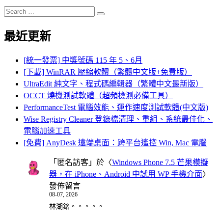
Search
Search
for:
最近更新
[統一發票] 中獎號碼 115 年 5、6月
[下載] WinRAR 壓縮軟體（繁體中文版+免費版）
UltraEdit 純文字、程式碼編輯器（繁體中文最新版）
OCCT 燒機測試軟體（超頻檢測必備工具）
PerformanceTest 電腦效能、運作速度測試軟體(中文版)
Wise Registry Cleaner 登錄檔清理、重組、系統最佳化、
電腦加速工具
[免費] AnyDesk 遠端桌面：跨平台遙控 Win, Mac 電腦
「
匿名訪客
」於〈
Windows Phone 7.5 芒果模擬
器，在 iPhone、Android 中試用 WP 手機介面
〉
發佈留言
08-07, 2026
林湖銘。。。。。