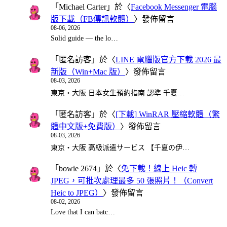
「
Michael Carter
」於〈
Facebook Messenger 電腦
版下載（FB傳訊軟體）
〉發佈留言
08-06, 2026
Solid guide — the lo…
「
匿名訪客
」於〈
LINE 電腦版官方下載 2026 最
新版（Win+Mac 版）
〉發佈留言
08-03, 2026
東京・大阪 日本女生預約指南 認準 千夏…
「
匿名訪客
」於〈
[下載] WinRAR 壓縮軟體（繁
體中文版+免費版）
〉發佈留言
08-03, 2026
東京・大阪 高級派遣サービス 【千夏の伊…
「
bowie 2674
」於〈
免下載！線上 Heic 轉
JPEG，可批次處理最多 50 張照片！（Convert
Heic to JPEG）
〉發佈留言
08-02, 2026
Love that I can batc…