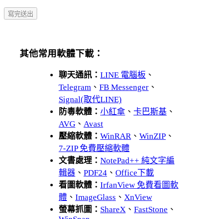
其他常用軟體下載：
聊天通訊：
LINE 電腦板
、
Telegram
、
FB Messenger
、
Signal(取代LINE)
防毒軟體：
小紅傘
、
卡巴斯基
、
AVG
、
Avast
壓縮軟體：
WinRAR
、
WinZIP
、
7-ZIP 免費壓縮軟體
文書處理：
NotePad++ 純文字編
輯器
、
PDF24
、
Office下載
看圖軟體：
IrfanView 免費看圖軟
體
、
ImageGlass
、
XnView
螢幕抓圖：
ShareX
、
FastStone
、