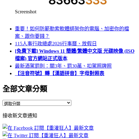
Screenshot
重要！如何防範勒索軟體綁架你的電腦、加密你的檔
案、跟你要錢？
115人事行政總處2026行事曆、放假日
[免費下載] Windows 11 簡體/繁體中文版 光碟映像 (ISO
檔案) 官方網站正式版本
最新酒駕罰則：關3年、罰30萬、扣駕照牌照
【注音符號】轉【漢語拼音】字母對照表
全部文章分類
全
部
接收新文章通知
文
章
分