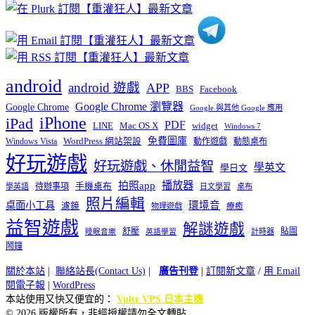
類
android
android 遊戲
APP
BBS
Facebook
Google Chrome 瀏覽器
Google Chrome
Google 與其他 Google 應用
iPhone
iPad
PDF
widget
LINE
Mac OS X
Windows 7
免費圖庫
Windows Vista
WordPress 網站架設
動作遊戲
動態桌布
好玩遊戲
好玩遊戲、休閒益智
學英文
學日文
播放器
拍照app
待辦事項
手機桌布
學英語
日文學習
桌布
照片編輯
桌面小工具
環境音
濾鏡
療癒
物理遊戲
益智遊戲
解謎遊戲
舒壓
貼圖
計時器
睡眠音樂
英語學習
鬧鐘
關於本站
|
聯絡站長(Contact Us)
|
廣告刊登
|
訂閱新文章
/
用 Email
閱電子報
|
WordPress
本站使用又快又便宜的：
Vultr VPS 日本主機
© 2026 版權所有，非經授權請勿全文轉貼