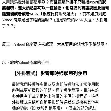
人用跑馬燈外掛都沒事咧？
而且這類外掛不只輪播MSN的狀
態欄唷，連大頭貼都可以一直輪播，也沒聽到有誰說因此而電
腦變慢或者或者MSN「系統負荷瞬間過大
」，真不知道到底
Yahoo!奇摩是出了啥問題呀？ (還是微軟的MSN太強、太穩定
了？？)
反正，Yahoo!奇摩要這樣處理，大家要用的話就乖乖聽話囉。
以下轉貼Yahoo!奇摩的公告：
【外掛程式】影響即時通狀態列使用
最近我們接獲許多網友反應即時通無法正常使用狀
態列或更新緩慢的問題，經了解後發現，目前有許
多使用者下載了網路上流傳的不明外掛程式，這些
外掛程式宣稱可自動更換即時通狀態或擁有其他有
趣的功能（如
:
狀態列跑馬燈），但由於部分網友